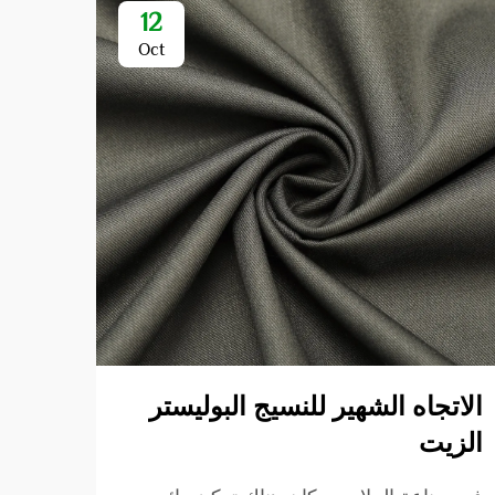
12
Oct
الاتجاه الشهير للنسيج البوليستر
فهم 
الزيت
القط