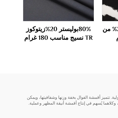
80% من البوليستر 20% من
80%بوليستر 20%زيتوكوز
TR نسيج مناسب 180 غرام
 المعايير الدولية. تتميز أقمشة الفوال بخفة وزنها وشفافيتها، ويمكن
 وكلاهما يُسهم في إنتاج أقمشة أنيقة المظهر وعملية.