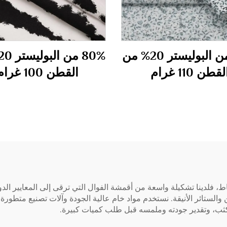
80% من البوليستر 20% من
لقطن 110 غرام
القطن 100 غرام
Hebei Gaibo Te.، قد نشعر بالإحباط، فلدينا تشكيلة واسعة من أقمشة الفوال التي ترقى إلى
والستائر الأنيقة. نستخدم مواد خام عالية الجودة وآلات تصنيع متطورة،
 كثب، وتقدير جودته وملمسه قبل طلب كميات كبيرة.