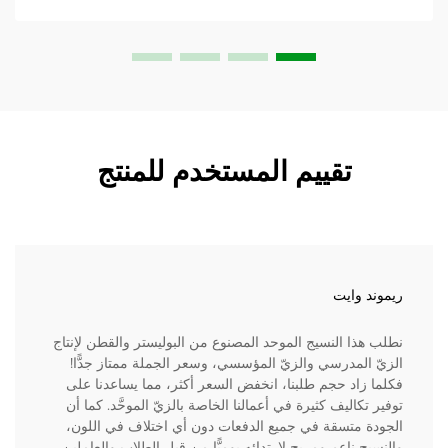
تقييم المستخدم للمنتج
ريموند وايت
نطلب هذا النسيج الموحد المصنوع من البوليستر والقطن لإنتاج
الزيّ المدرسي والزيّ المؤسسي، وسعر الجملة ممتاز جدًّا!
فكلما زاد حجم طلبنا، انخفض السعر أكثر، مما يساعدنا على
توفير تكاليف كثيرة في أعمالنا الخاصة بالزيّ الموحَّد. كما أن
الجودة متسقة في جميع الدفعات دون أي اختلاف في اللون،
والنسيج ناعم ومريح لارتدائه يوميًّا من قِبل الطلاب والعاملين