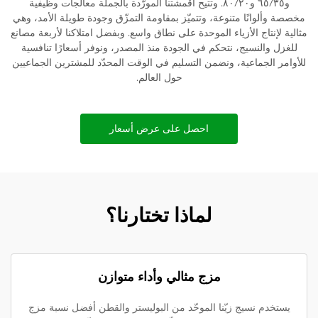
و٦٥/٣٥ و٨٠/٢٠. وتتيح أقمشتنا المورَّدة بالجملة معالجات وظيفية
مخصصة وألوانًا متنوعة، وتتميّز بمقاومة التمزّق وجودة طويلة الأمد، وهي
مثالية لإنتاج الأزياء الموحدة على نطاق واسع. وبفضل امتلاكنا لأربعة مصانع
للغزل والنسيج، نتحكم في الجودة منذ المصدر، ونوفر أسعارًا تنافسية
للأوامر الجماعية، ونضمن التسليم في الوقت المحدّد للمشترين الجماعيين
حول العالم.
احصل على عرض أسعار
لماذا تختارنا؟
مزج مثالي وأداء متوازن
يستخدم نسيج زيّنا الموحّد من البوليستر والقطن أفضل نسبة مزج