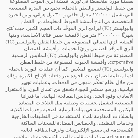
بصفتنا مورِّدًا متخصصًا في توريد أقمشة الزي الموحَّد المصنوعة
من خليط البوليستر والقطن بالجملة، نجمع بين القدرة التصنيعية
التي تشمل ١٢٠٬٠٠٠ مغزل حلقي و٣٠٠ نول هوائي، وبين الخبرة
المتخصصة في إنتاج أقمشة الخيوط المخلوطة من القطن
والبوليستر (TC) لبرامج الزي الموحَّد ذات الحجم الكبير، حيث نُنتج
شهريًّا ٣٬٠٠٠٬٠٠٠ متر من الأقمشة ضمن فئاتنا الأساسية، ومنها
أقمشة الزي العمالي المصنوعة من خليط القطن والبوليستر (TC)
للزي الموحَّد الصناعي وزيّ الخدمات، وأقمشة القمصان
المصنوعة من خليط القطن والبوليستر (TC) للملابس الرسمية
corporative، وأقمشة الجيوب المصنوعة من خليط القطن
والبوليستر (TC) لتصنيع الملابس. كما أن عمليات التوريد بالجملة
لدينا منظمة لضمان ثبات الجودة عبر دفعات الإنتاج الكبيرة، وذلك
من خلال نظام تحكُّم منهجي في الدفعات، وعمليات تجهيز
قياسية، ورصدٍ مستمرٍ للجودة يتحقق من اتساق اللون، والاستقرار
الأبعادي، وقوة الشد، وتجانس المعالجة النهائية. أما قدراتنا
التصنيعية فتشمل تحسينات وظيفية مثل العلاجات المضادة
للبكتيريا المستخدمة في بيئات الرعاية الصحية وخدمات الأغذية،
والطلاءات المقاومة للماء المُستخدمة في التطبيقات الخارجية
وخدمات التنظيف، والخصائص المضادة للشحنات الساكنة
المُستخدمة في تصنيع الإلكترونيات وغرف النظافة العالية
(cleanroom)، وتركيبات مقاومة للهب المُستخدمة في ملابس