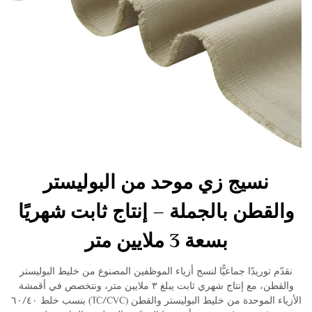
نسيج زي موحد من البوليستر
والقطن بالجملة – إنتاج ثابت شهريًا
بسعة 3 ملايين متر
نقدّم توريدًا جماعيًّا لنسج أزياء الموظفين المصنوع من خليط البوليستر
والقطن، مع إنتاج شهري ثابت يبلغ ٣ ملايين متر، ونتخصص في أقمشة
الأزياء الموحدة من خليط البوليستر والقطن (TC/CVC) بنسب خلط ٦٠/٤٠