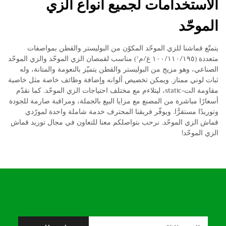
الاستخدامات لجميع أنواع الزي
الموحّد
يتمتّع قماشنا للزي الموحّد المكوّن من البوليستر والقطن بمواصفات
متعددة (١٠٠/١١٠/١٩٥ غ/م²) مناسب لقمصان الزي الموحّد والزي الموحّد
الصناعي، وهو مزيج من البوليستر والقطن يتميّز بالنعومة والمتانة، وله
ثبات لوني ممتاز. ويمكن تخصيص ألوانه وإضافة وظائف خاصة مثل خاصية
مقاومة الت-static، ليتلاءم مع مختلف احتياجات الزي الموحّد. كما نقدّم
أسعارًا مباشرة من المصنع مع مزايا البيع بالجملة، ومراقبة صارمة للجودة
وتوريدًا مستقرًّا. ويوفّر فريقنا المحترف خدمة شاملة واحدة لمورّدي
قماش الزي الموحّد. نرحب بتواصلكم معنا للتعاون في مجال توريد قماش
الزي الموحّد!