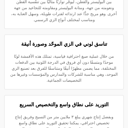
بين البوليستر والقطن، ليوفّر توازنًا مثاليًا بين تنفّسية القطن
ونعومته من جهة، ومتانة البوليستر ومقاومته للتجاعيد من جهة
أخرى. وهو مريح جدًّا عند ارتدائه لفترات طويلة، وسهل العناية به،
ومناسب لمختلف أنواع الزي الرسمي.
تناسق لوني في الزي الموحّد وصورة أنيقة
من خلال عملية صبغ احترافية قياسية، تمتلك هذه الأقمشة لونًا
موحدًا ومتسقًا دون أي فروق في الدرجة اللونية بين الدفعات
المختلفة، مما يضمن مظهرًا أنيقًا ومتناسقًا للفرق بعد تصنيع الزي
الموحد، وهي مناسبة للشركات والمدارس والمؤسسات وغيرها من
التخصيصات الجماعية.
التوريد على نطاق واسع والتخصيص السريع
وبفضل إنتاج شهري يبلغ ٣ ملايين متر من النسيج وفريق إنتاج
تخصيص احترافي، يمكننا تحقيق التوريد على نطاق واسع