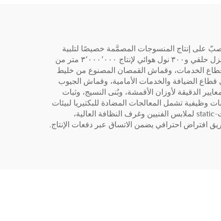
متلك طاقة إنتاجية كبيرة، فإن تركيزنا ينصبّ على إنتاج المنسوجات المصمَّمة خصيصًا لتلبية
المتطلبات المحددة لبرامج الهوية المؤسسية، والزي الرسمي للمؤسسات، ولملابس قطاع الخدمات، مستفيدين من ١٢٠٬٠٠٠ مغزل حلقي و٣٠٠ نول هوائي لإنتاج ٣٬٠٠٠٬٠٠٠ متر من
ماش العمل المصنوع من خليط القطن والبوليستر (TC) للزي الصناعي وزي قطاع الخدمات، وقماش القمصان المصنوع من خليط
ي الإداري والتنفيذي، وقماش القمصان والبدلات المصنوع من خليط البوليستر والرايون (TR) لموظفي قطاع الضيافة والخدمات الأمامية، وقماش الجيوب
ع الملابس الموحّدة. كما تتيح لنا خدمات التصنيع الأصلية (OEM) للعملاء تحديد المعايير الدقيقة لأوزان الأقمشة، وبُنى النسيج، وثبات
ات وظيفية تشمل المعالجات المضادة للبكتيريا لبيئات
الرعاية الصحية وخدمات الأغذية، والطلاءات المقاومة للماء لموظفي الأعمال الخارجية وخدمات التنظيف، وخصائص مقاومة الت-static لملابس الفنيين وغرف النظافة العالية،