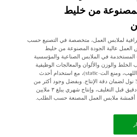
لمصنوعة من خليط
ن
رافية لملابس العمل، متخصصة في التصنيع حسب
ة ملابس العمل عالية الجودة المصنوعة من خليط
لبوليستر والقطن (TC/CVC) المستخدمة في الملابس الصناعية والمؤسسية
الخلط والوزن والألوان والمعالجات الوظيفية
(مثل مقاومة الماء، ومقاومة اللهب، ومنع الت-static)، مع استخدام أحدث
أنوال الهواء النفاث بسعة 300 نول لضمان دقة الإنتاج. وبفضل وجود أكثر من
٦٠٠ عاملٍ ذي خبرة، وفحص دقيق قبل التغليف، وإنتاج شهري يبلغ ٣ ملايين
بات أقمشة ملابس العمل المصنعة حسب الطلب.
ر