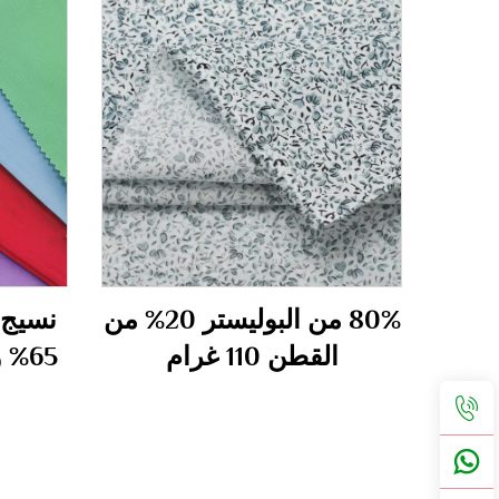
80% من البوليستر 20% من
نسيج 
القطن 110 غرام
65% وقطن 35% 110 غرام