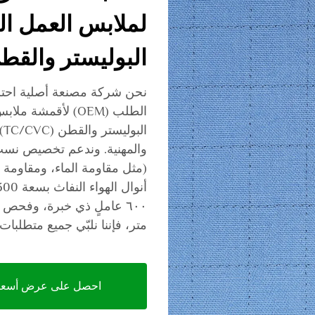
لملابس العمل ا
البوليستر والقط
نحن شركة مصنعة أصلية احت
الطلب (OEM) لأقمش
ا
والمهنية. وندعم تخصيص نسب 
متر، فإننا نلبّي جميع متطل
احصل على عرض أسعا