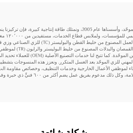
بصفتنا شركة مصنعة أصلية متخصصة في أقمشة الزي الموحّد، وأسسناها عام 2003، ون
القماش شهريًّا ضمن فئاتنا الأساسية التي تشمل: ق
القطن والبوليستر (TC) للز
المصنوع من خليط القطن والبوليستر (TC) لتصني
لمهني للزي الموحّد بعد الغسل المتكرر. ونعزز هذه المنسوجات بتشطيب
 من ٦٠٠ فنيٍّ ذي خبرة وفريق افتراض احترافي يضمن الاتساق عبر دفعات الإنتاج.