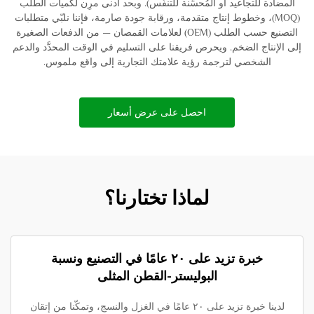
المضادة للتجاعيد أو المُحسِّنة للتنفُّس). وبحد أدنى مرِن لكميات الطلب
(MOQ)، وخطوط إنتاج متقدمة، ورقابة جودة صارمة، فإننا نلبّي متطلبات
التصنيع حسب الطلب (OEM) لعلامات القمصان — من الدفعات الصغيرة
إلى الإنتاج الضخم. ويحرص فريقنا على التسليم في الوقت المحدَّد والدعم
الشخصي لترجمة رؤية علامتك التجارية إلى واقع ملموس.
احصل على عرض أسعار
لماذا تختارنا؟
خبرة تزيد على ٢٠ عامًا في التصنيع ونسبة
البوليستر-القطن المثلى
لدينا خبرة تزيد على ٢٠ عامًا في الغزل والنسج، وتمكّنا من إتقان