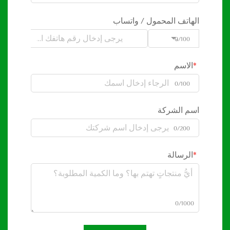
الهاتف المحمول / واتساب
0/100
Code
الاسم
0/100
اسم الشركة
0/200
الرسالة
0/1000