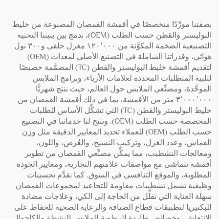
بصفتنا مورِّدًا متخصصًا في أقمشة القمصان المصنوعة من خليط
البوليستر والقطن حسب الطلب (OEM)، ندمج بين بنيتنا التحتية
التصنيعية الضخمة المكوَّنة من ١٢٠٬٠٠٠ مغزل حلقي و٣٠٠ نول
هوائي، وقدراتنا الشاملة في التصنيع الأصلي لمعدات (OEM)
لتقديم أقمشة خليط البوليستر والقطن (TC) المصمَّمة خصيصًا
لتلبية المتطلبات المحددة لعلامات الأزياء، وبرامج الملابس
الموحَّدة، ومصنِّعي الملابس حول العالم، حيث ننتج شهريًّا
٣٬٠٠٠٬٠٠٠ متر من الأقمشة، بما في ذلك أقمشة القمصان من
خليط البوليستر والقطن (TC) التي تشكِّل الأساس للطلبات
المخصصة حسب الطلب (OEM). وتتيح لنا خدماتنا في التصنيع
حسب الطلب (OEM) للعملاء تحديد المعايير الدقيقة مثل وزن
القماش، وعدد الغزل، وتركيب النسيج، والعُرض، واللون،
ومعالجات التشطيب، مما يمكِّن مصنِّعي القمصان من تطوير
أقمشة تتماشى مع مواصفات علامتهم التجارية، ومعايير الجودة
المطلوبة، والموقع التنافسي في السوق. كما نقدِّم تحسينات
وظيفية تشمل تشطيبات مقاومة للتجاعيد لمجموعات القمصان
سهلة العناية التي تقلِّل من الحاجة إلى الكي، وعلاجات مضادة
للبكتيريا لتطبيقات قطاع الضيافة والرعاية الصحية للحفاظ على
الانتعاش، وخصائص طاردة للرطوبة للملابس النشطة والكاجوال