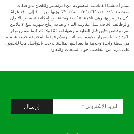
تتميّز أقمشتنا القماشية المصنوعة من البوليستر والقطن بمواصفات
متعددة (٦٠٪/٤٠٪، ٦٥٪/٣٥٪، ٨٠٪/٢٠٪؛ وزنها من ١٠٠ إلى ١١٠ غرامًا
لكل متر مربع)، وهي ناعمة، تنفّسية ومتينة، مع إمكانية تخصيص الألوان
والوظائف الخاصة مثل مقاومة الماء. وبطاقة إنتاج شهرية تبلغ ٣ ملايين
متر، وفحص دقيق قبل التغليف، وشهادات BCI وGRS، فإننا نضمن توفر
الإمدادات باستمرار وجودة استثنائية. وتقدّم فرقتنا المحترفة خدمة شاملة
من نقطة واحدة وخدمة ما بعد البيع المثالية. نرحب بالتواصل معنا للحصول
على مزيد من التفاصيل حول المنتجات والتعاون!
إرسال