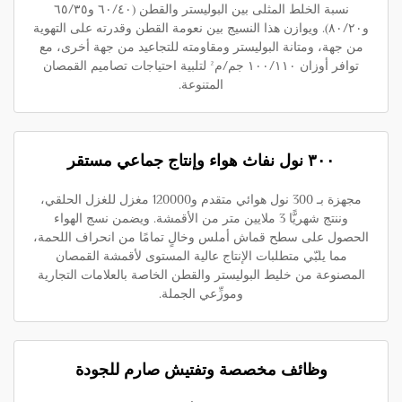
نسبة الخلط المثلى بين البوليستر والقطن (٦٠/٤٠ و٦٥/٣٥
و٨٠/٢٠). ويوازن هذا النسيج بين نعومة القطن وقدرته على التهوية
من جهة، ومتانة البوليستر ومقاومته للتجاعيد من جهة أخرى، مع
توافر أوزان ١٠٠/١١٠ جم/م² لتلبية احتياجات تصاميم القمصان
المتنوعة.
٣٠٠ نول نفاث هواء وإنتاج جماعي مستقر
مجهزة بـ 300 نول هوائي متقدم و120000 مغزل للغزل الحلقي،
وننتج شهريًّا 3 ملايين متر من الأقمشة. ويضمن نسج الهواء
الحصول على سطح قماش أملس وخالٍ تمامًا من انحراف اللحمة،
مما يلبّي متطلبات الإنتاج عالية المستوى لأقمشة القمصان
المصنوعة من خليط البوليستر والقطن الخاصة بالعلامات التجارية
وموزِّعي الجملة.
وظائف مخصصة وتفتيش صارم للجودة