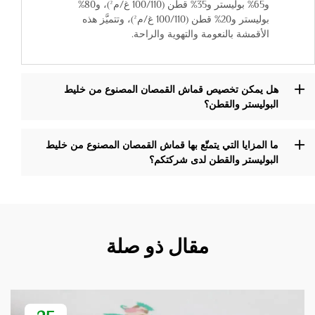
و65% بوليستر و35% قطن (100/110 غ/م²)، و80%
بوليستر و20% قطن (100/110 غ/م²)، وتتميَّز هذه
الأقمشة بالنعومة والتهوية والراحة.
هل يمكن تخصيص قماش القمصان المصنوع من خليط
البوليستر والقطن؟
ما المزايا التي يتمتّع بها قماش القمصان المصنوع من خليط
البوليستر والقطن لدى شركتكم؟
مقال ذو صلة