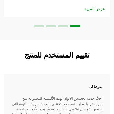
البوليستر، حيث أثار هذا الخليط الرائع اهتمام كلٍّ من المثقفين
وعامة الناس على السواء. إن قماش рубورت القطن البوليستر...
عرض المزيد
تقييم المستخدم للمنتج
صوفيا لي
أحبُّ خدمة تخصيص الألوان لهذه الأقمشة المصنوعة من
البوليستر والقطن! فقد حصلتُ على الدرجة اللونية الدقيقة التي
احتجتها لقمصان علامتي التجارية. وتتميَّز هذه الأقمشة بلمسة