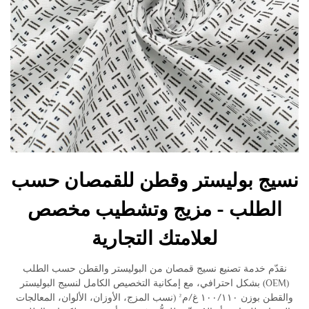
نسيج بوليستر وقطن للقمصان حسب
الطلب - مزيج وتشطيب مخصص
لعلامتك التجارية
نقدّم خدمة تصنيع نسيج قمصان من البوليستر والقطن حسب الطلب
(OEM) بشكل احترافي، مع إمكانية التخصيص الكامل لنسيج البوليستر
والقطن بوزن ١٠٠/١١٠ غ/م² (نسب المزج، الأوزان، الألوان، المعالجات