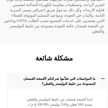
لتعزيز الراحة، وتشطيبات مقاومة للكهرباء الساكنة لتحسين
قابلية الارتداء، وكل ذلك مدعومٌ بفريق احترافي يضمن السرية
التامة، والثبات في الجودة، ومواعيد التسليم الموثوقة للعملاء
الذين يعتمدون على خدمات التصنيع حسب الطلب (OEM) وباحثين
عن أقمشة قمصان عالية الجودة مصنوعة من خليط البوليستر
والقطن.
مشكلة شائعة
ما المواصفات التي تقدِّمها شركتكم لأقمشة القمصان
المصنوعة من خليط البوليستر والقطن؟
لدينا أقمشة قمصان من خليط البوليستر والقطن
بنسبة 60% قطن و40% بوليستر (100/110 غ/م²)،