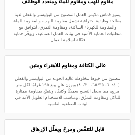
مقاوم للهب ومقاوم للماء ومتعدد الوظائف
يتميز قماش ملابس العمل المصنوع من البوليستر والقطن لدينا
بمعالجة وظيفية احترافية تشمل مقاومة اللهب، والمقاومة للماء،
والمقاومة للكهرباء الساكنة، ومقاومة التمزق، ليتوافق مع
متطلبات الحماية الأمنية في بيئات العمل الصناعية، ويوفّر حماية
فعّالة لسلامة العمال.
عالي الكثافة ومقاوم للاهتراء ومتين
مصنوع من خيوط مخلوطة عالية الجودة من البوليستر والقطن
(٦٠/٤٠، ٦٥/٣٥، ٨٠/٢٠) وبوزن عالٍ يبلغ ١٩٥ غرامًا لكل متر
مربع، مما يجعل النسيج سميكًا وكثيفًا، ويتمتّع بمقاومة ممتازة
للتآكل ومقاومة التمزّق، ومناسب للاستخدام الطويل الأمد في
البيئات الصناعية القاسية.
قابل للتنفّس ومرحٌ ويقلّل الإرهاق