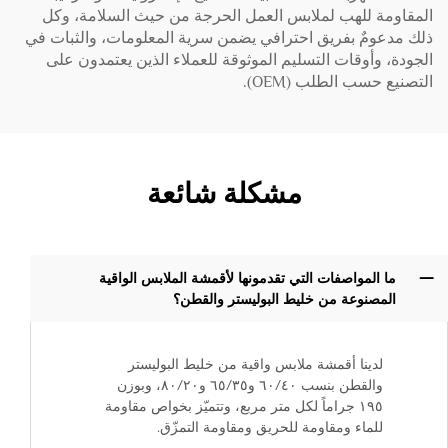
المقاومة للهب لملابس العمل الحرجة من حيث السلامة، وكل
ذلك مدعومٌ بفريق احترافي يضمن سرية المعلومات، والثبات في
الجودة، وأوقات التسليم الموثوقة للعملاء الذين يعتمدون على
التصنيع حسب الطلب (OEM).
مشكلة شائعة
ما المواصفات التي تقدمونها لأقمشة الملابس الواقية
المصنوعة من خليط البوليستر والقطن؟
لدينا أقمشة ملابس واقية من خليط البوليستر
والقطن بنسب ٦٠/٤٠ و٦٥/٣٥ و٨٠/٢٠، وبوزن
١٩٥ جراماً لكل متر مربع، وتتميّز بخواص مقاومة
للماء ومقاومة للحريق ومقاومة التمزّق.