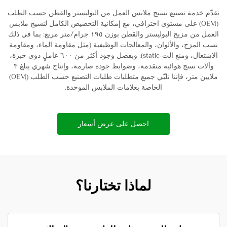
نقدّم خدمة تصنيع نسيج ملابس العمل من البوليستر والقطن حسب الطلب
(OEM) على مستوى احترافي، مع إمكانية التخصيص الكامل لنسيج ملابس
العمل من مزيج البوليستر والقطن بوزن ١٩٥ جرام/متر مربع: بما في ذلك
نسب المزج، والألوان، والمعالجات الوظيفية (مثل مقاومة الماء، ومقاومة
الاشتعال، ومنع الت-static). وبفضل وجود أكثر من ٦٠٠ عاملٍ ذوي خبرة،
وآلات نسج هوائية متقدمة، وضوابط جودة صارمة، وإنتاج شهري يبلغ ٣
ملايين متر، فإننا نلبّي جميع متطلبات طلبات التصنيع حسب الطلب (OEM)
الخاصة بعلامات الملابس الموحدة.
احصل على عرض أسعار
لماذا تختارنا؟