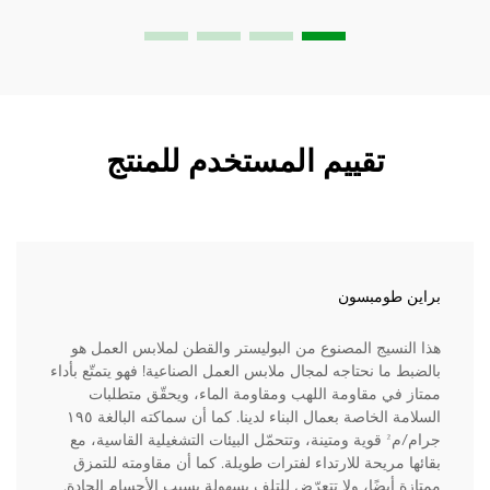
تقييم المستخدم للمنتج
براين طومبسون
هذا النسيج المصنوع من البوليستر والقطن لملابس العمل هو
بالضبط ما نحتاجه لمجال ملابس العمل الصناعية! فهو يتمتّع بأداء
ممتاز في مقاومة اللهب ومقاومة الماء، ويحقّق متطلبات
السلامة الخاصة بعمال البناء لدينا. كما أن سماكته البالغة ١٩٥
جرام/م² قوية ومتينة، وتتحمّل البيئات التشغيلية القاسية، مع
بقائها مريحة للارتداء لفترات طويلة. كما أن مقاومته للتمزق
ممتازة أيضًا، ولا تتعرّض للتلف بسهولة بسبب الأجسام الحادة.