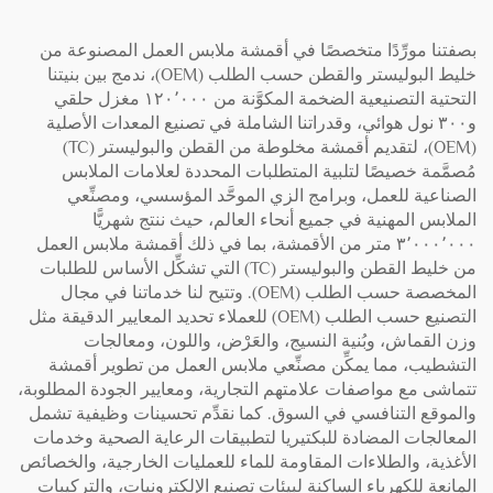
بصفتنا مورِّدًا متخصصًا في أقمشة ملابس العمل المصنوعة من
خليط البوليستر والقطن حسب الطلب (OEM)، ندمج بين بنيتنا
التحتية التصنيعية الضخمة المكوَّنة من ١٢٠٬٠٠٠ مغزل حلقي
و٣٠٠ نول هوائي، وقدراتنا الشاملة في تصنيع المعدات الأصلية
(OEM)، لتقديم أقمشة مخلوطة من القطن والبوليستر (TC)
مُصمَّمة خصيصًا لتلبية المتطلبات المحددة لعلامات الملابس
الصناعية للعمل، وبرامج الزي الموحَّد المؤسسي، ومصنِّعي
الملابس المهنية في جميع أنحاء العالم، حيث ننتج شهريًّا
٣٬٠٠٠٬٠٠٠ متر من الأقمشة، بما في ذلك أقمشة ملابس العمل
من خليط القطن والبوليستر (TC) التي تشكِّل الأساس للطلبات
المخصصة حسب الطلب (OEM). وتتيح لنا خدماتنا في مجال
التصنيع حسب الطلب (OEM) للعملاء تحديد المعايير الدقيقة مثل
وزن القماش، وبُنية النسيج، والعَرْض، واللون، ومعالجات
التشطيب، مما يمكِّن مصنِّعي ملابس العمل من تطوير أقمشة
تتماشى مع مواصفات علامتهم التجارية، ومعايير الجودة المطلوبة،
والموقع التنافسي في السوق. كما نقدِّم تحسينات وظيفية تشمل
المعالجات المضادة للبكتيريا لتطبيقات الرعاية الصحية وخدمات
الأغذية، والطلاءات المقاومة للماء للعمليات الخارجية، والخصائص
المانعة للكهرباء الساكنة لبيئات تصنيع الإلكترونيات، والتركيبات