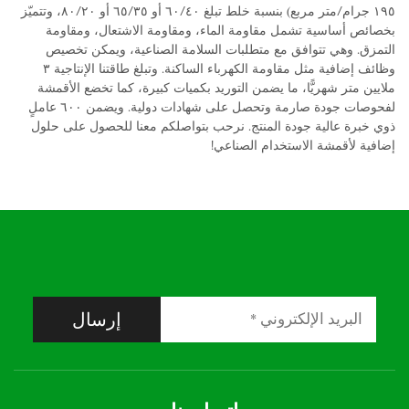
١٩٥ جرام/متر مربع) بنسبة خلط تبلغ ٦٠/٤٠ أو ٦٥/٣٥ أو ٨٠/٢٠، وتتميّز
بخصائص أساسية تشمل مقاومة الماء، ومقاومة الاشتعال، ومقاومة
التمزق. وهي تتوافق مع متطلبات السلامة الصناعية، ويمكن تخصيص
وظائف إضافية مثل مقاومة الكهرباء الساكنة. وتبلغ طاقتنا الإنتاجية ٣
ملايين متر شهريًّا، ما يضمن التوريد بكميات كبيرة، كما تخضع الأقمشة
لفحوصات جودة صارمة وتحصل على شهادات دولية. ويضمن ٦٠٠ عاملٍ
ذوي خبرة عالية جودة المنتج. نرحب بتواصلكم معنا للحصول على حلول
إضافية لأقمشة الاستخدام الصناعي!
إرسال