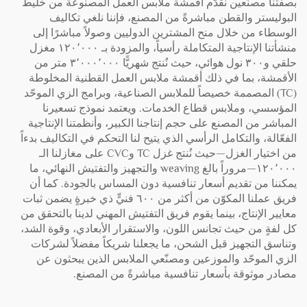
بصفتنا مصنّعين نقدّم أقمشة ملابس العمل المصنوعة من خليط
البوليستر والقطن مباشرةً من المصنع، فإننا نلغي تكاليف
الوسطاء من خلال منح المشترين الدوليين وصولاً مباشرًا إلى
منشأتنا الإنتاجية المتكاملة رأسياً، والمزودة بـ ١٢٠٬٠٠٠ مغزل
حلقي و٣٠٠ نول هوائي، حيث نُنتج شهريًّا ٣٬٠٠٠٬٠٠٠ متر من
الأقمشة، بما في ذلك أقمشة ملابس العمل القطنية المخلوطة
(TC) المصممة خصيصاً للملابس الصناعية، وبرامج الزي الموحّد
المؤسسي، وملابس قطاع الخدمات. ويعتمد نموذج تسعيرنا
المباشر من المصنع على حجم إنتاجنا الكبير، وأنظمتنا الإنتاجية
الفعّالة، والتكامل الرأسي الذي يتيح لنا التحكم في التكاليف بدءاً
من اختيار الغزل—حيث نُنتج غزل TC وCVC على مغازلنا الـ
١٢٠٬٠٠٠—مروراً بالغ weaving والتجهيز والتفتيش النهائي، ما
يمكننا من تقديم أسعار تنافسية دون المساس بالجودة. كما أن
فريق عملنا المكوّن من أكثر من ٦٠٠ فنيٍّ ذي خبرةٍ يضمن ثبات
معايير الإنتاج، بينما يقوم فريق التفتيش المهني لدينا بالتحقق من
كل لفةٍ من حيث تجانس اللون، والاستقرار الأبعادي، وقوة الشد،
وتناسق التجهيز قبل الشحن، ما يجعلنا شريكاً مفضلاً لشركات
الزي الموحّد والموزعين ومصنّعي الملابس الذين يبحثون عن
مصادر موثوقة بأسعار تنافسية مباشرةً من المصنع.