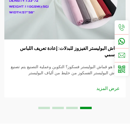
قماش البوليستر الفيزوز للبدلات: إعادة تعريف اللباس
الرسمي
ماذا هو قماش البوليستر فسكوز؟ التكوين وعملية التصنيع يتم تصنيع
قماش البوليستر الفسكوز من خليط من ألياف البوليستر
والفسكوز، مما يقدم مزيجاً فريداً من الخصائص الأداء. البوليستر،
النموذجي...
عرض المزيد