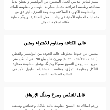
يتميز قماش ملابس العمل المصنوع من البوليستر والقطن لدينا
بمعالجة وظيفية احترافية تشمل مقاومة اللهب، والمقاومة للماء،
والمقاومة للكهرباء الساكنة، ومقاومة التمزق، ليتوافق مع
متطلبات الحماية الأمنية في بيئات العمل الصناعية، ويوفّر حماية
فعّالة لسلامة العمال.
عالي الكثافة ومقاوم للاهتراء ومتين
مصنوع من خيوط مخلوطة عالية الجودة من البوليستر والقطن
(٦٠/٤٠، ٦٥/٣٥، ٨٠/٢٠) وبوزن عالٍ يبلغ ١٩٥ غرامًا لكل متر
مربع، مما يجعل النسيج سميكًا وكثيفًا، ويتمتّع بمقاومة ممتازة
للتآكل ومقاومة التمزّق، ومناسب للاستخدام الطويل الأمد في
البيئات الصناعية القاسية.
قابل للتنفّس ومرحٌ ويقلّل الإرهاق
ورغم امتلاك هذا النسيج مقاومة عالية للتآكل وخصائص وظيفية