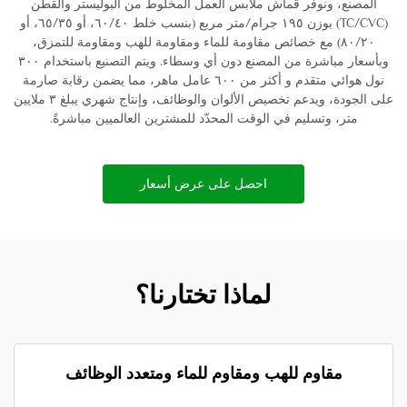
المصنع، ونوفر قماش ملابس العمل المخلوط من البوليستر والقطن
(TC/CVC) بوزن ١٩٥ جرام/متر مربع (بنسب خلط ٦٠/٤٠، أو ٦٥/٣٥، أو
٨٠/٢٠) مع خصائص مقاومة للماء ومقاومة للهب ومقاومة للتمزق،
وبأسعار مباشرة من المصنع دون أي وسطاء. ويتم التصنيع باستخدام ٣٠٠
نول هوائي متقدم و أكثر من ٦٠٠ عامل ماهر، مما يضمن رقابة صارمة
على الجودة، ويدعم تخصيص الألوان والوظائف، وإنتاج شهري يبلغ ٣ ملايين
متر، وتسليم في الوقت المحدّد للمشترين العالميين مباشرةً.
احصل على عرض أسعار
لماذا تختارنا؟
مقاوم للهب ومقاوم للماء ومتعدد الوظائف