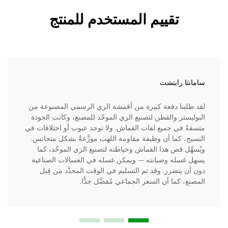
تقييم المستخدم للمنتج
سامانثا رايتشت
لقد طلبنا دفعة كبيرة من أقمشة الزي الرسمي المصنوعة من
البوليستر والقطن لتصنيع الزي الموحّد للمصنع، وكانت الجودة
متسقةً في جميع لفات القماش. ولا توجد عيوب أو اختلافات في
النسيج، كما أن وظيفة مقاومة اللهب موزَّعةٌ بشكل متجانس.
ويُسهِّل قص هذا القماش وخياطته لتصنيع الزي الموحّد، كما
يسهل غسله وصيانته — ويمكن غسله في الغسالات الصناعية
دون أن يتضرر. وقد تم التسليم في الوقت المحدَّد من قِبل
المصنع، كما أن السعر الجماعي مُفضَّل جدًّا.