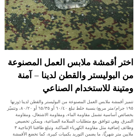
اختر أقمشة ملابس العمل المصنوعة
من البوليستر والقطن لدينا – آمنة
ومتينة للاستخدام الصناعي
تتميز أقمشة ملابس العمل المصنوعة من البوليستر والقطن لدينا (وزنها
١٩٥ جرام/متر مربع) بنسبة خلط تبلغ ٦٠/٤٠ أو ٦٥/٣٥ أو ٨٠/٢٠، وتتميّز
بخصائص أساسية تشمل مقاومة الماء، ومقاومة الاشتعال، ومقاومة
التمزق. وهي تتوافق مع متطلبات السلامة الصناعية، ويمكن تخصيص
وظائف إضافية مثل مقاومة الكهرباء الساكنة. وتبلغ طاقتنا الإنتاجية ٣
ملايين متر شهريًّا، ما يضمن التوريد بكميات كبيرة، كما تخضع الأقمشة