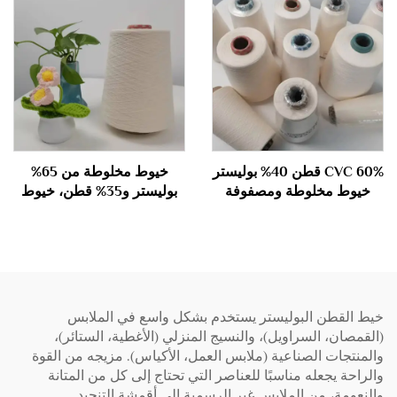
CVC 60% قطن 40% بوليستر
خيوط مخلوطة من 65%
خيوط مخلوطة ومصفوفة
بوليستر و35% قطن، خيوط
45S
مقلمة 40S
خيط القطن البوليستر يستخدم بشكل واسع في الملابس
(القمصان، السراويل)، والنسيج المنزلي (الأغطية، الستائر)،
والمنتجات الصناعية (ملابس العمل، الأكياس). مزيجه من القوة
والراحة يجعله مناسبًا للعناصر التي تحتاج إلى كل من المتانة
والنعومة، من الملابس غير الرسمية إلى أقمشة التنجيد.