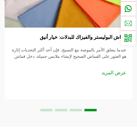
قماش البوليستر والفيزاك للبدلات: خيار أنيق
عندما يتعلق الأمر بالموضة مع النسيج، فإن أحد أكثر التحديات إثارة
هو العثور على القماش الصحيح لإنشاء ملابس جميلة. دخل قماش
بوليستر فيسكوز للبدلات وهو مزيج مثالي من الموضة 438 – تصفح
عبر إن...
عرض المزيد