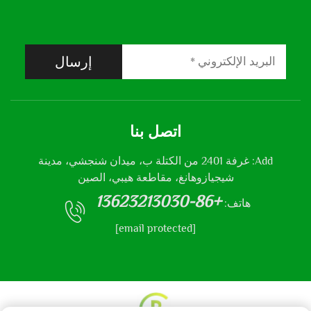
إرسال
اتصل بنا
Add: غرفة 2401 من الكتلة ب، ميدان شنجشي، مدينة
شيجيازوهانغ، مقاطعة هيبي، الصين
+86-13623213030
هاتف:
[email protected]