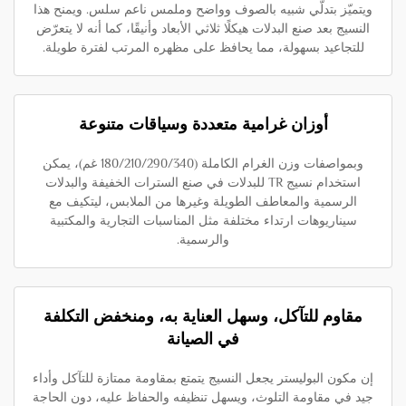
ويتميّز بتدلّي شبيه بالصوف وواضح وملمس ناعم سلس. ويمنح هذا
النسيج بعد صنع البدلات هيكلًا ثلاثي الأبعاد وأنيقًا، كما أنه لا يتعرّض
للتجاعيد بسهولة، مما يحافظ على مظهره المرتب لفترة طويلة.
أوزان غرامية متعددة وسياقات متنوعة
وبمواصفات وزن الغرام الكاملة (180/210/290/340 غم)، يمكن
استخدام نسيج TR للبدلات في صنع السترات الخفيفة والبدلات
الرسمية والمعاطف الطويلة وغيرها من الملابس، ليتكيف مع
سيناريوهات ارتداء مختلفة مثل المناسبات التجارية والمكتبية
والرسمية.
مقاوم للتآكل، وسهل العناية به، ومنخفض التكلفة
في الصيانة
إن مكون البوليستر يجعل النسيج يتمتع بمقاومة ممتازة للتآكل وأداء
جيد في مقاومة التلوث، ويسهل تنظيفه والحفاظ عليه، دون الحاجة