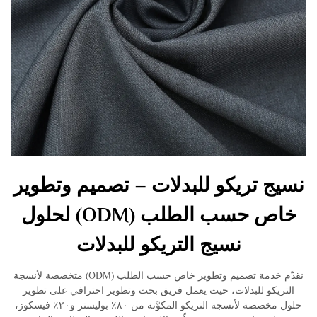
نسيج تريكو للبدلات – تصميم وتطوير
خاص حسب الطلب (ODM) لحلول
نسيج التريكو للبدلات
نقدّم خدمة تصميم وتطوير خاص حسب الطلب (ODM) متخصصة لأنسجة
التريكو للبدلات، حيث يعمل فريق بحث وتطوير احترافي على تطوير
حلول مخصصة لأنسجة التريكو المكوَّنة من ٨٠٪ بوليستر و٢٠٪ فيسكوز،