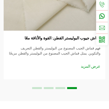
قماش جيوب البوليستر القطن: القوة والأناقة معًا
فهم قماش الجيب المصنوع من البوليستر والقطن التعريف
والتكوين. يمثل قماش الجيب المصنوع من البوليستر والقطن مزيجًا
متناغمًا بين ألياف البوليستر والقطن، ويحتوي على أفضل صفات
كل مادة. عادةً، يتكون هذا القماش...
عرض المزيد