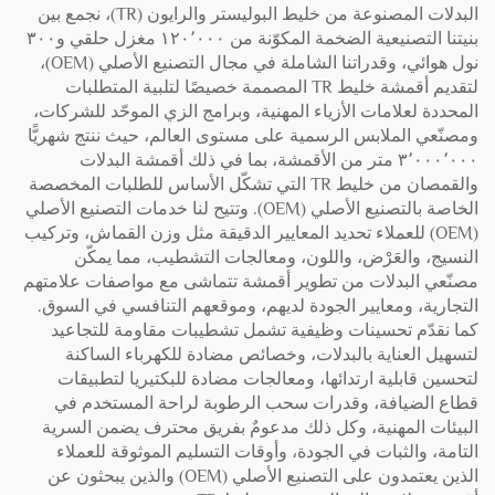
البدلات المصنوعة من خليط البوليستر والرايون (TR)، نجمع بين
بنيتنا التصنيعية الضخمة المكوّنة من ١٢٠٬٠٠٠ مغزل حلقي و٣٠٠
نول هوائي، وقدراتنا الشاملة في مجال التصنيع الأصلي (OEM)،
لتقديم أقمشة خليط TR المصممة خصيصًا لتلبية المتطلبات
المحددة لعلامات الأزياء المهنية، وبرامج الزي الموحّد للشركات،
ومصنّعي الملابس الرسمية على مستوى العالم، حيث ننتج شهريًّا
٣٬٠٠٠٬٠٠٠ متر من الأقمشة، بما في ذلك أقمشة البدلات
والقمصان من خليط TR التي تشكّل الأساس للطلبات المخصصة
الخاصة بالتصنيع الأصلي (OEM). وتتيح لنا خدمات التصنيع الأصلي
(OEM) للعملاء تحديد المعايير الدقيقة مثل وزن القماش، وتركيب
النسيج، والعَرْض، واللون، ومعالجات التشطيب، مما يمكّن
مصنّعي البدلات من تطوير أقمشة تتماشى مع مواصفات علامتهم
التجارية، ومعايير الجودة لديهم، وموقعهم التنافسي في السوق.
كما نقدّم تحسينات وظيفية تشمل تشطيبات مقاومة للتجاعيد
لتسهيل العناية بالبدلات، وخصائص مضادة للكهرباء الساكنة
لتحسين قابلية ارتدائها، ومعالجات مضادة للبكتيريا لتطبيقات
قطاع الضيافة، وقدرات سحب الرطوبة لراحة المستخدم في
البيئات المهنية، وكل ذلك مدعومٌ بفريق محترف يضمن السرية
التامة، والثبات في الجودة، وأوقات التسليم الموثوقة للعملاء
الذين يعتمدون على التصنيع الأصلي (OEM) والذين يبحثون عن