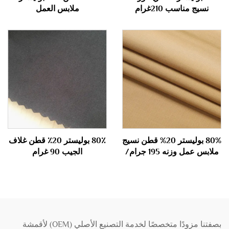
نسيج مناسب 210غرام
ملابس العمل
80% بوليستر 20% قطن نسيج
80٪ بوليستر 20٪ قطن غلاف
ملابس عمل وزنه 195 جرام/
الجيب 90 غرام
م2
بصفتنا مزودًا متخصصًا لخدمة التصنيع الأصلي (OEM) لأقمشة