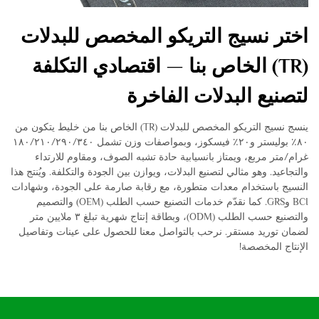
اختر نسيج التريكو المخصص للبدلات
(TR) الخاص بنا — اقتصادي التكلفة
لتصنيع البدلات الفاخرة
ينسج نسيج التريكو المخصص للبدلات (TR) الخاص بنا من خليط يتكون من
٨٠٪ بوليستر و٢٠٪ فيسكوز، وبمواصفات وزن تشمل ١٨٠/٢١٠/٢٩٠/٣٤٠
غرام/متر مربع، ويمتاز بانسيابية حادة تشبه الصوف، ومقاوم للارتداء
والتجاعيد. وهو مثالي لتصنيع البدلات، ويوازن بين الجودة والتكلفة. ويُنتج هذا
النسيج باستخدام معدات متطورة، مع رقابة صارمة على الجودة، وشهادات
BCI وGRS. كما نقدّم خدمات التصنيع حسب الطلب (OEM) والتصميم
والتصنيع حسب الطلب (ODM)، وبطاقة إنتاج شهرية تبلغ ٣ ملايين متر
لضمان توريد مستقر. نرحب بالتواصل معنا للحصول على عينات وتفاصيل
الإنتاج المخصصة!