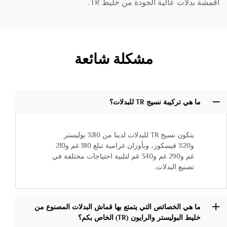
أقمشة بدلات عالية الجودة من خليط TR.
مشكلة شائعة
ما هي تركيبة نسيج TR للبدلات؟
يتكون نسيج TR للبدلات لدينا من 80% بوليستر
و20% فيسكوز، وبأوزان غرامية تبلغ 180 غم و210
غم و290 غم و340 غم لتلبية احتياجات مختلفة في
تصنيع البدلات.
ما هي الخصائص التي يتمتع بها قماش البدلات المصنوع من
خليط البوليستر والرايون (TR) الخاص بكم؟