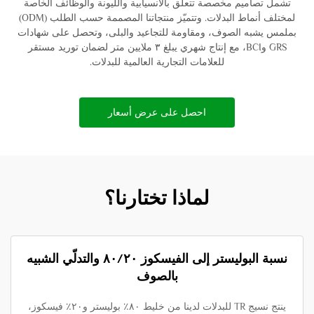
تشمل تصاميم مخصصة تتعلّق بالانسيابية والليونة والوظائف الخاصة
لمختلف أنماط البدلات. وتتميّز منتجاتنا المصممة حسب الطلب (ODM)
بملمس يشبه الصوف، ومقاومة للتجاعيد والبلى، وتحصل على شهادات
GRS وBCI، مع إنتاج شهري يبلغ ٣ ملايين متر لضمان توريد مستقر
للعلامات التجارية العالمية للبدلات.
احصل على عرض أسعار
لماذا تختارنا؟
نسبة البوليستر إلى الفيسكوز ٨٠/٢٠ والتدلّي الشبيه
بالصوف
ينتج نسيج TR للبدلات لدينا من خليط ٨٠٪ بوليستر و٢٠٪ فيسكوز،