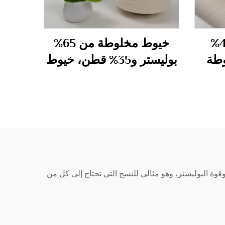
CVC 60% قطن 40%
خيوط مخلوطة من 65%
وطة
بوليستر و35% قطن، خيوط
مقلمة 40S
 و65-35% بوليستر. يجمع بين امتصاصية القطن وقوة البوليستر، وهو مثالي للنسج التي تحتاج إلى كل من