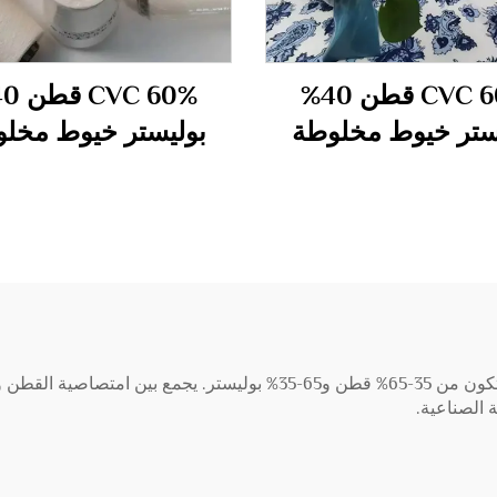
CVC 60% قطن 40%
ستر خيوط مخلوطة
بوليستر خيوط مخل
ومصفوفة 40S
ومصفوفة 45S
خيط القطن البوليستر هو خيط ألياف مخلوطة، عادة ما يتكون من 35-65% قطن
 الصناعية.