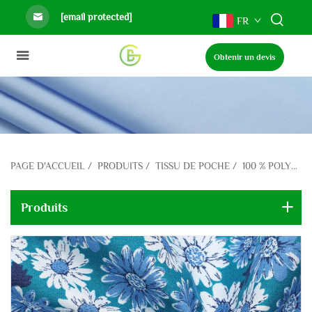
[email protected]
FR
Obtenir un devis
PAGE D'ACCUEIL
/
PRODUITS
/
TISSU DE POCHE
/
100 % POLYESTER
Produits