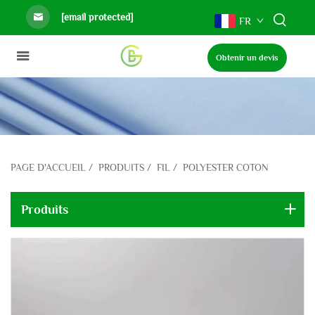
[email protected]
FR
Obtenir un devis
PAGE D'ACCUEIL
/
PRODUITS
/
FIL
/
POLYESTER COTON
Produits