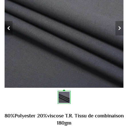
80%Polyester 20%viscose T.R. Tissu de combinaison
180gm