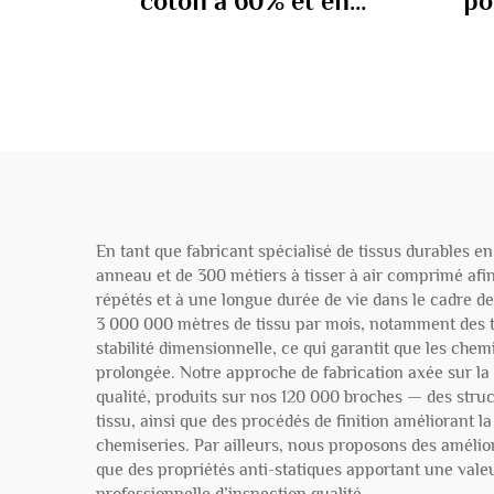
coton à 60% et en
po
polyester à 40% 100 gm
co
En tant que fabricant spécialisé de tissus durables 
anneau et de 300 métiers à tisser à air comprimé afin
répétés et à une longue durée de vie dans le cadre 
3 000 000 mètres de tissu par mois, notamment des ti
stabilité dimensionnelle, ce qui garantit que les che
prolongée. Notre approche de fabrication axée sur la d
qualité, produits sur nos 120 000 broches — des stru
tissu, ainsi que des procédés de finition améliorant la
chemiseries. Par ailleurs, nous proposons des améli
que des propriétés anti-statiques apportant une valeu