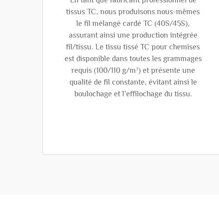
En tant que fabricant professionnel de
tissus TC, nous produisons nous-mêmes
le fil mélangé cardé TC (40S/45S),
assurant ainsi une production intégrée
fil/tissu. Le tissu tissé TC pour chemises
est disponible dans toutes les grammages
requis (100/110 g/m²) et présente une
qualité de fil constante, évitant ainsi le
boulochage et l’effilochage du tissu.