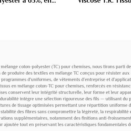
lyester à 65%, en
viscose T.R. Tiss
ton à 35% 100 gm
combinaison 29
en mélange coton-polyester (TC) pour chemises, nous tirons parti d
 de produire des textiles en mélange TC conçus pour résister aux 
de programmes d’uniformes, de vêtements d’entreprise et d’applica
ssus en mélange coton-TC pour chemises, renforcés en résistance à
mises conservent leur intégrité structurelle, leur forme et leur ap
urabilité intègre une sélection rigoureuse des fils — utilisant du p
ctures de tissage optimisées permettant une répartition uniforme d
 stabilité des fibres sans compromettre la légèreté, la respirabilité
orations supplémentaires, notamment des finitions anti-froissemen
r ajoutée tout en préservant les caractéristiques fondamentales de