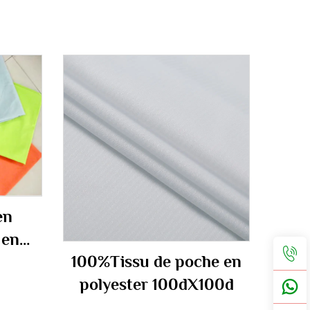
en
 en
100%Tissu de poche en
 gm
polyester 100dX100d