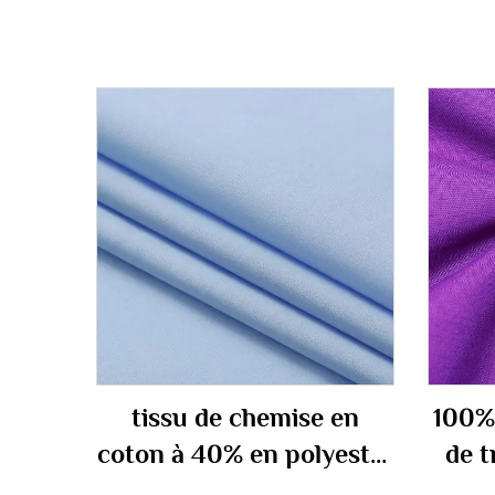
tissu de chemise en
100%
coton à 40% en polyester
de t
à 110 gm