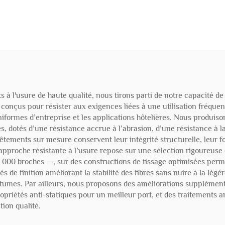
nts à l'usure de haute qualité, nous tirons parti de notre capacité
 conçus pour résister aux exigences liées à une utilisation fréque
formes d’entreprise et les applications hôtelières. Nous produis
dotés d’une résistance accrue à l’abrasion, d’une résistance à la 
vêtements sur mesure conservent leur intégrité structurelle, leur 
approche résistante à l’usure repose sur une sélection rigoureuse d
120 000 broches —, sur des constructions de tissage optimisées per
s de finition améliorant la stabilité des fibres sans nuire à la légère
stumes. Par ailleurs, nous proposons des améliorations supplément
opriétés anti-statiques pour un meilleur port, et des traitements a
ion qualité.