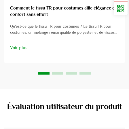
Comment le tissu TR pour costumes allie élégance et
confort sans effort
Qu'est-ce que le tissu TR pour costumes ? Le tissu TR pour
costumes, un mélange remarquable de polyester et de viscose,
est apprécié pour ses nombreuses applications dans les
vêtements professionnels. Ce tissu allie la solidité et la
Voir plus
résistance du polyester à la douceur et au confort de la
viscose...
Évaluation utilisateur du produit