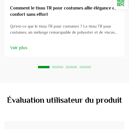
Comment le tissu TR pour costumes allie élégance et
confort sans effort
Qu'est-ce que le tissu TR pour costumes ? Le tissu TR pour
costumes, un mélange remarquable de polyester et de viscose,
est apprécié pour ses nombreuses applications dans les
vêtements professionnels. Ce tissu allie la solidité et la
Voir plus
résistance du polyester à la douceur et au confort de la
viscose...
Évaluation utilisateur du produit