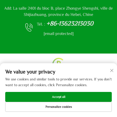
Add: La salle 2401 du bloc B, place Zhongye Shengshi, ville de
Shijiazhuang, province du Hebei, Chine
+86-13623213030
Tél. :
[email protected]
We value your privacy
Droits d'auteur © 2013-2024 par Hebei Gaibo Textile Co.,
We use cookies and similar tools to provide our services. If you don't
Ltd.
Politique de confidentialité
want to accept all cookies, click Personalize cookies.
Accept all
Personalize cookies
PAGE D’ACCUEIL
PRODUITS
E-MAIL
TÉL.