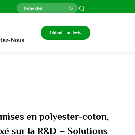
Obtenir un devis
tez-Nous
mises en polyester-coton,
é sur la R&D – Solutions