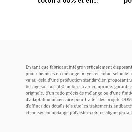
coton à 60% et en
po
polyester à 40% 100 gm
co
En tant que fabricant intégré verticalement disposan
pour chemises en mélange polyester-coton selon le 
va au-delà d’une production standard en proposant un
tissage sur nos 300 métiers à air comprimé, garantiss
originale, d’un ratio précis de mélange ou d’une fin
d’adaptation nécessaire pour traiter des projets ODM
d’affiner des détails tels que les traitements antibac
chemises en mélange polyester-coton s’aligne parfait