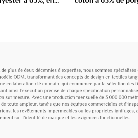
lyester à 65%, en
coton à 65% de pol
ton à 35% 100 gm
à 35% 110 gm
t de plus de deux décennies d’expertise, nous sommes spécialisés d
modèle ODM, transformant des concepts de design en textiles tan
e collaboration clé en main, qui commence par la sélection des fi
ant ainsi l’exécution précise de chaque spécification personnalisée
ition sur mesure. Avec une production mensuelle de 3 000 000 mètre
 de toute ampleur, tandis que nos équipes commerciales et d’inspe
tériens, les revêtements imperméables ou les propriétés ignifuges, 
ement sur l’identité de marque et les exigences fonctionnelles.