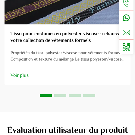
Tissu pour costumes en polyester viscose : rehaussez
votre collection de vêtements formels
Propriétés du tissu polyester/viscose pour vêtements formels
Composition et texture du mélange Le tissu polyester/viscose
est un mélange judicieusement conçu qui allie les qualités du
polyester et de la viscose afin d'obtenir un bon équilibre entre
Voir plus
durabilité et douceur. Avec le typique ble...
Évaluation utilisateur du produit