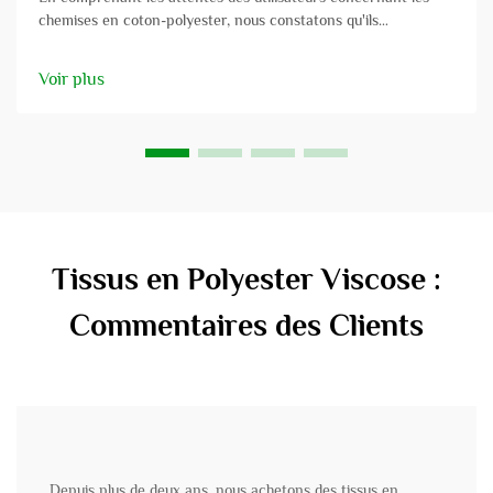
chemises en coton-polyester, nous constatons qu'ils
apprécient le confort, la solidité ainsi que la facilité de lavage
et d'entretien. Toutefois, ces aspects ne représentent qu'une
Voir plus
fraction des qualités offertes par la construction textile du
marché...
Tissus en Polyester Viscose :
Commentaires des Clients
Depuis plus de deux ans, nous achetons des tissus en