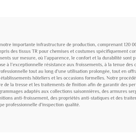
e notre importante infrastructure de production, comprenant 120 
ompris des tissus TR pour chemises et costumes spécifiquement c
ents sur mesure, où l’apparence, le confort et la durabilité sont p
cose à l’exceptionnelle résistance aux froissements, à la tenue des c
ofessionnelle tout au long d’une utilisation prolongée, tout en off
établissements hôteliers et les occasions formelles. Notre procédé
e de la tresse et les traitements de finition afin de garantir des 
mmages adaptés aux collections saisonnières, des armures sergé o
nitions anti-froissement, des propriétés anti-statiques et des trai
e professionnelle d’inspection qualité.