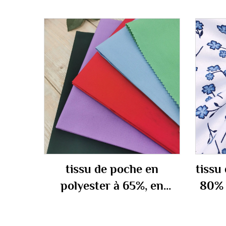
tissu de poche en
tissu
polyester à 65%, en
80% 
coton à 35% 110 gm