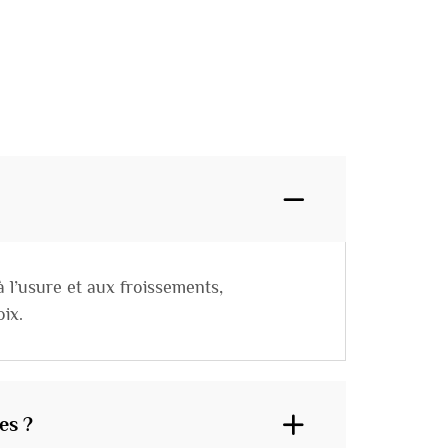
 à l’usure et aux froissements,
ix.
es ?