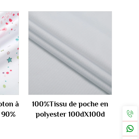
oton à
100%Tissu de poche en
à 90%
polyester 100dX100d