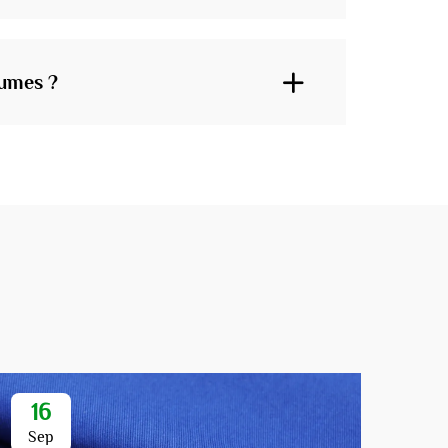
tumes ?
16
1
Sep
Se