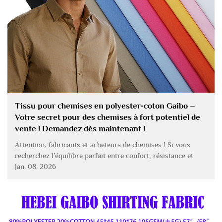
Tissu pour chemises en polyester-coton Gaibo –
Votre secret pour des chemises à fort potentiel de
vente ! Demandez dès maintenant !
Attention, fabricants et acheteurs de chemises ! Si vous
recherchez l’équilibre parfait entre confort, résistance et
rapport qualité-prix pour votre gamme de chemises, le tissu
Jan. 08. 2026
pour chemises en polyester-coton de Hebei Gaibo est
VOTRE révolution – cessez vos recherches…