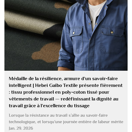
Médaille de la résilience, armure d’un savoir-faire
intelligent | Hebei Gaibo Textile présente fièrement
: tissu professionnel en poly-coton tissé pour
vêtements de travail — redéfinissant la dignité au
travail grâce à l’excellence du tissage
Lorsque la résistance au travail s’allie au savoir-faire
technologique, et lorsqu’une journée entière de labeur mérite
la protection la plus fiable qui soit — ce n’est pas
Jan. 29. 2026