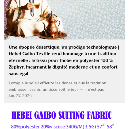
Une épopée désertique, un prodige technologique |
Hebei Gaibo Textile rend hommage à une tradition
éternelle : le tissu pour thobe en polyester 100 %
Zephyr, incarnant la dignité moderne et un confort
sans égal
Lorsque le soleil effleure les dunes et que la tradition
embrasse l’avenir, un tissu voit le jour — il n’est pas
seulement un vêtement pour le corps, mais un vecteur de
Jan. 27. 2026
dignité et une expression culturelle moderne. Hebei Gaibo
Textile, porté par un profond respect pour les anciennes
traditions…