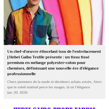
Un chef-d’œuvre étincelant issu de l’entrelacement
| Hebei Gaibo Textile présente : un tissu tissé
premium en mélange polyester-coton pour
chemises, définissant une nouvelle ère d’élégance
professionnelle
Chers pionniers de la mode et décideurs achats avisés, Alors
que le soleil matinal perce les nuages, là où l’élégance
rencontre la praticité, un tissu redéfinit discrètement le style
Jan. 20. 2026
de la garde-robe professionnelle moderne — Hebei Gaibo
Textile a l’honneur de dévoiler...