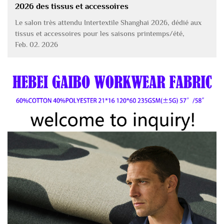
2026 des tissus et accessoires
Le salon très attendu Intertextile Shanghai 2026, dédié aux
tissus et accessoires pour les saisons printemps/été,
s’ouvrira au Centre national des expositions et des congrès
Feb. 02. 2026
(Shanghai) du 11 au 13 mars. Hebei Gaibo Textile Co., Ltd. a
confirmé sa participation...