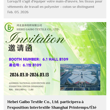
Lorsqu'il s'agit d'équiper votre main-d'œuvre, les tissus pour
vêtements de travail en polyester - coton se distinguent
comme la solution optimale. Ce mélange combine la
Feb. 03. 2026
durabilité du polyester avec la respirabilité du coton, créant
un tissu qui peut résister à l'épreuve...
Hebei Gaibo Textile Co., Ltd. participera à
l'exposition Intertextile Shanghai Printemps/Été