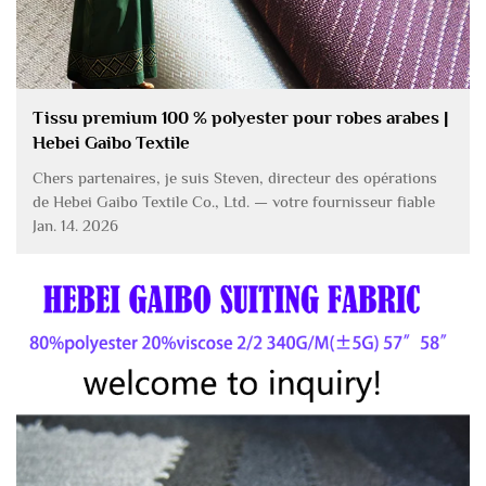
Tissu premium 100 % polyester pour robes arabes |
Hebei Gaibo Textile
Chers partenaires, je suis Steven, directeur des opérations
de Hebei Gaibo Textile Co., Ltd. — votre fournisseur fiable
de tissus en polyester 100 % de haute qualité, spécialement
Jan. 14. 2026
conçus pour les robes arabes et les thobes ! Conçu pour le
climat du Moyen-Orient…