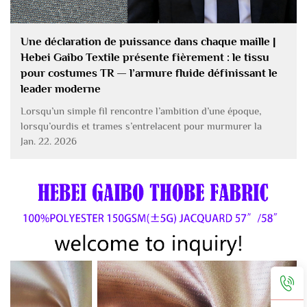
Une déclaration de puissance dans chaque maille |
Hebei Gaibo Textile présente fièrement : le tissu
pour costumes TR — l’armure fluide définissant le
leader moderne
Lorsqu’un simple fil rencontre l’ambition d’une époque,
lorsqu’ourdis et trames s’entrelacent pour murmurer la
puissance — ce n’est pas simplement un tissu ; c’est une
Jan. 22. 2026
révolution silencieuse. Hebei Gaibo Textile, portant un
profond respect pour l’artisanat et animée par l’esprit
d’innovation, dévoile f...