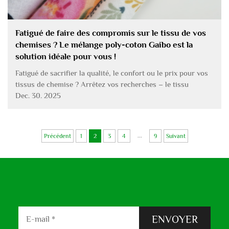
Fatigué de faire des compromis sur le tissu de vos
chemises ? Le mélange poly-coton Gaibo est la
solution idéale pour vous !
Fatigué de sacrifier la qualité, le confort ou le prix pour vos
tissus de chemise ? Arrêtez vos recherches – le tissu
premium poly-coton pour chemise d'Hebei Gaibo Textile est
Dec. 30. 2025
exactement ce dont votre entreprise a besoin ! Conçu pour
rehausser chaque chemise que vous produisez, c'est
l'alliance parfaite entre performance et rapport qualité-prix,
...
Précédent
1
2
3
4
9
Suivant
qui fera briller vos produits.
ENVOYER