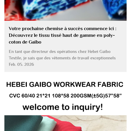
Votre prochaine chemise à succès commence ici :
Découvrez le tissu tissé haut de gamme en poly-
coton de Gaibo
En tant que directeur des opérations chez Hebei Gaibo
Textile, je sais que des vêtements de travail exceptionnels
commencent par un tissu exceptionnel. Notre nouveau tissu
Feb. 05. 2026
tissé en poly-coton pour vêtements de travail, récemment
amélioré, est conçu pour répondre exactement à ces
exigences ! Ce tissu innovant...