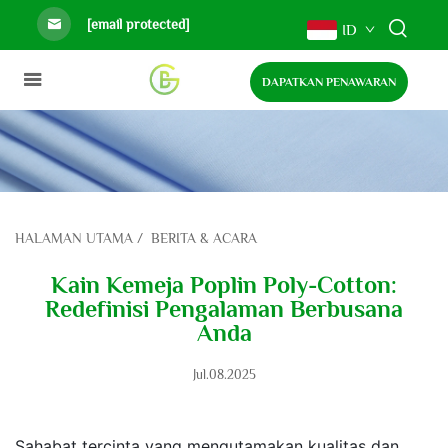
[email protected]
ID
DAPATKAN PENAWARAN
HALAMAN UTAMA
/
BERITA & ACARA
Kain Kemeja Poplin Poly-Cotton:
Redefinisi Pengalaman Berbusana
Anda
Jul.08.2025
Sahabat tercinta yang mengutamakan kualitas dan 