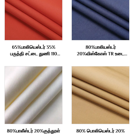
65%பாலியெஸ்டர் 35%
80%பாலியஸ்டர்
பருத்தி சட்டை துணி 110
20%விஸ்கோஸ் TR உடை
கிராம்
துணி 210gm
80%பாலீஸ்டர் 20%குத்தூள்
80% பொலியெஸ்டர் 20%