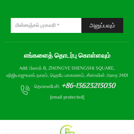
அனுப்பவும்
எங்களைத் தொடர்பு கொள்ளவும்
Add: பிளாக் B, ZHONGYE SHENGSHI SQUARE,
ஷிஜியாஜுவாங் நகரம், ஹெபே மாகாணம், சீனாவின் அறை 2401
+86-13623213030
தொலைபேசி:
[email protected]