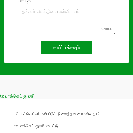
செய்தி
0/1000
சமர்ப்பிக்கவும்
tc பாக்கெட் துணி
tC பாக்கெட்டிங் ஃபேபிரிக் நிலைத்தன்மை உள்ளதா?
tc பாக்கெட் துணி vs பட்டு