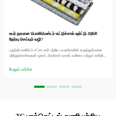
உயர் தரமான பொலிமெஸ்டர்-கட்டுச்சால் ஷர்ட்டு அரிசி
தேர்வு செய்யும் வழி?
பருத்தி-பாலீஸ்டர் சட்டைகள் பற்றிய பயனர்களின் கருத்துக்களை
புரிந்துகொள்வதன் மூலம், அவர்கள் வசதி, வலிமை மற்றும் எளிதில்
கழுவக்கூடிய குணங்களை மதிக்கிறார்கள் என்பதை நாங்கள்
உணர்கிறோம். இருப்பினும், அவை ஜவுளி கட்டுமானத்தின்
மேலும் பார்க்க
அடையாளத்தின் ஒரு சிறிய பகுதியை மட்டுமே குறிக்கின்றன...