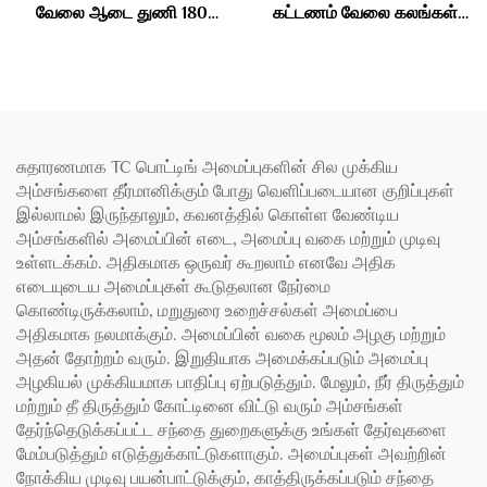
வேலை ஆடை துணி 180
கட்டணம் வேலை கலங்கள்
கிராம்
தொழில் 195gsm
சுதாரணமாக TC பொட்டிங் அமைப்புகளின் சில முக்கிய
அம்சங்களை தீர்மானிக்கும் போது வெளிப்படையான குறிப்புகள்
இல்லாமல் இருந்தாலும், கவனத்தில் கொள்ள வேண்டிய
அம்சங்களில் அமைப்பின் எடை, அமைப்பு வகை மற்றும் முடிவு
உள்ளடக்கம். அதிகமாக ஒருவர் கூறலாம் எனவே அதிக
எடையுடைய அமைப்புகள் கூடுதலான நேர்மை
கொண்டிருக்கலாம், மறுதுரை உறைச்சல்கள் அமைப்பை
அதிகமாக நலமாக்கும். அமைப்பின் வகை மூலம் அழகு மற்றும்
அதன் தோற்றம் வரும். இறுதியாக அமைக்கப்படும் அமைப்பு
அழகியல் முக்கியமாக பாதிப்பு ஏற்படுத்தும். மேலும், நீர் திருத்தும்
மற்றும் தீ திருத்தும் கோட்டினை விட்டு வரும் அம்சங்கள்
தேர்ந்தெடுக்கப்பட்ட சந்தை துறைகளுக்கு உங்கள் தேர்வுகளை
மேம்படுத்தும் எடுத்துக்காட்டுகளாகும். அமைப்புகள் அவற்றின்
நோக்கிய முடிவு பயன்பாட்டுக்கும், காத்திருக்கப்படும் சந்தை