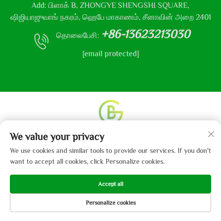
Add: பிளாக் B, ZHONGYE SHENGSHI SQUARE,
ஷிஜியாஜுவாங் நகரம், ஹெபே மாகாணம், சீனாவின் அறை 2401
+86-13623213030
தொலைபேசி:
[email protected]
We value your privacy
உரிமை தொடர்பான அனைத்து உரிமைகளும் © 2013-2024
ஹெபே கைபோ துணி நிறுவனம், லிமிடெட் என்னும்
We use cookies and similar tools to provide our services. If you don't
நிறுவனத்திற்கு உடையது.
தனியுரிமைக் கொள்கை
want to accept all cookies, click Personalize cookies.
Accept all
Personalize cookies
முகப்பு
பரிசுகள்
மின்னஞ்சல்
தொலைபேசி