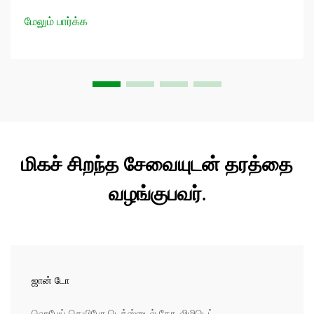
பகுதியை மீண்டும் பார்க்க உள்ளோம், அதன் பல நேர்மைகளை
மேலும் பார்க்க
கூறுவோம். நீங்கள் ஒரு மாதிரி வடிவமைப்பாளர் என்றாலும்...
மிகச் சிறந்த சேவையுடன் தரத்தை
வழங்குபவர்.
ஜான் டோ
ஹெபேய் கெயிபோ டெக்ஸ்டைல் கோ, லிமிடெட்