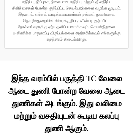
எதிர்ப்பு, நீர்ப்புகா, நிலையான எதிர்ப்பு மற்றும் தீ எதிர்ப்பு
சிகிச்சைகள் போன்ற குறிப்பிட்ட செயல்பாடுகளை வழங்க முடியும்.
இதனால், எங்கள் வாடிக்கையாளர்கள் தங்கள் துணிகளை
தொழில்துறையின் விவரக்குறிப்புகளின்படி குறிப்பிட்ட
நோக்கங்களுக்கு ஏற்ப தனிப்பயனாக்கவும், செயல்திறனை
அதிகரிக்க பாதுகாப்பு விருப்பங்களை அதிகரிக்கவும் எங்களுக்கு
சுதந்திரம் கிடைக்கிறது.
இந்த வரம்பில் பருத்தி TC வேலை
ஆடை துணி போன்ற வேலை ஆடை
துணிகள் அடங்கும். இது வலிமை
மற்றும் வசதியுடன் கூடிய கலப்பு
துணி ஆகும்.