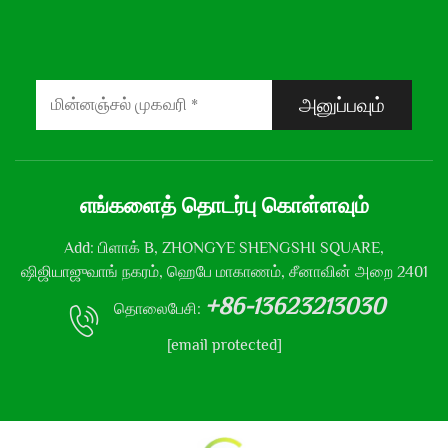
அனுப்பவும்
எங்களைத் தொடர்பு கொள்ளவும்
Add: பிளாக் B, ZHONGYE SHENGSHI SQUARE,
ஷிஜியாஜுவாங் நகரம், ஹெபே மாகாணம், சீனாவின் அறை 2401
+86-13623213030
தொலைபேசி:
[email protected]