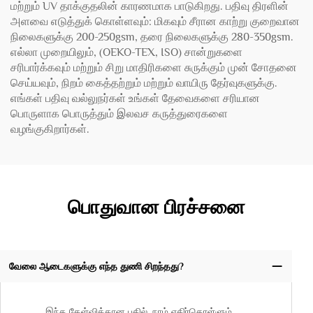
மற்றும் UV தாக்குதலின் காரணமாக பாடுகிறது. பதிவு திரளின்
அளவை எடுத்துக் கொள்ளவும்: மிகவும் சீரான காற்று குறைவான
நிலைகளுக்கு 200-250gsm, தரை நிலைகளுக்கு 280-350gsm.
எல்லா முறையிலும், (OEKO-TEX, ISO) சான்றுகளை
சரிபார்க்கவும் மற்றும் சிறு மாதிரிகளை சுருக்கும் முன் சோதனை
செய்யவும், நிறம் கைத்தற்றும் மற்றும் வாயிரு தேர்வுகளுக்கு.
எங்கள் பதிவு வல்லுநர்கள் உங்கள் தேவைகளை சரியான
பொருளாக பொருத்தும் இலவச கருத்துரைகளை
வழங்குகிறார்கள்.
பொதுவான பிரச்சனை
வேலை ஆடைகளுக்கு எந்த துணி சிறந்தது?
இந்த கேள்விக்கான பதில், நாம் எதிர்கொள்ளும்