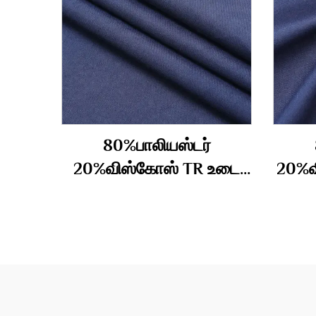
80%பாலியஸ்டர்
20%விஸ்கோஸ் TR உடை
20%வ
துணி 210gm