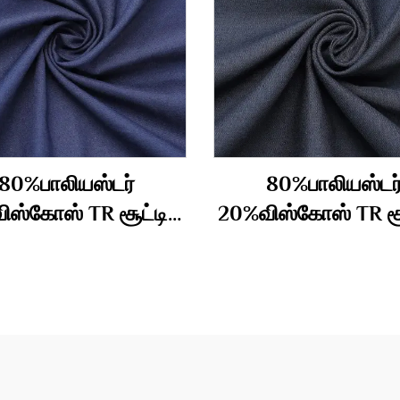
80%பாலியஸ்டர்
80%பாலியஸ்டர
ிஸ்கோஸ் TR சூட்டிங்
20%விஸ்கோஸ் TR சூட
துணி 290gm
துணி 340 கிராம