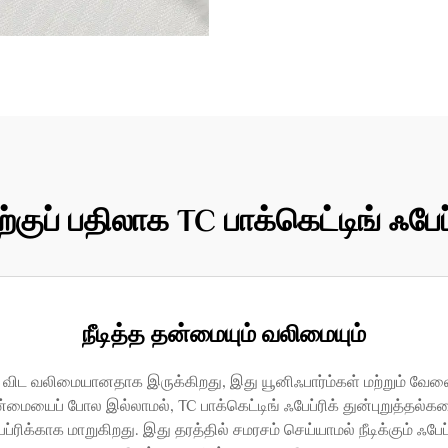
்குப் பதிலாக TC பாக்கெட்டிங் ஃபே
நீடித்த தன்மையும் வலிமையும்
ுகளை விட வலிமையானதாக இருக்கிறது, இது யூனிஃபார்ம்கள் மற்றும் வே
ன்மையைப் போல இல்லாமல், TC பாக்கெட்டிங் ஃபேப்ரிக் துன்புறுத்தல
க்காக மாறுகிறது. இது தரத்தில் சமரசம் செய்யாமல் நீடிக்கும் ஃபே