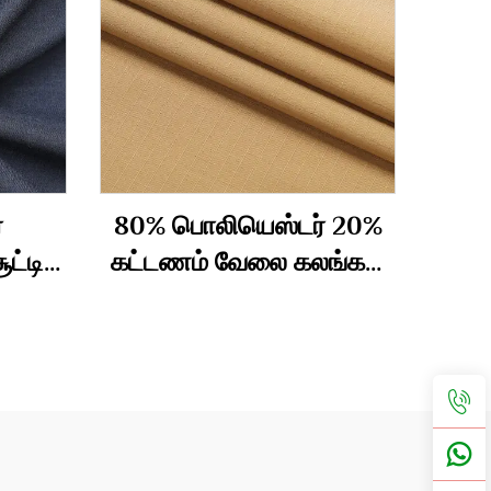
்
80% பொலியெஸ்டர் 20%
்டிங்
கட்டணம் வேலை கலங்கள்
்
தொழில் 195gsm