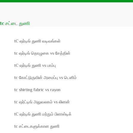
tc சட்டை துணி
tC ஷர்டிங் துணி வடிவங்கள்
tc ஷர்டிங் தொழுகை vs சேத்தின்
tC ஷர்டிங் துணி vs பாம்பு
tc கோட்டுருவின் அமைப்பு vs டெனிம்
tc shirting fabric vs rayon
tc ஷர்ட்டிங் அலுவலகம் vs லினன்
tC ஷர்டிங் துணி மற்றும் பிளாஸ்டிக்
tc சட்டைகளுக்கான துணி