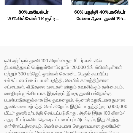
80%பாலியஸ்டர்
60% பருத்தி 40%பாலீஸ்டர்
20%விஸ்கோஸ் TR சூட்டிங்
வேலை ஆடை துணி 195
துணி 290gm
கிராம்
டிசி ஷர்ட்டிங் துணி 100 கிராம்/சதுர மீட்டர் என்பதில்
நிபுணத்துவம் பெற்றுள்ளோம்; நாம் 120,000 ரிங் ஸ்பிண்டிள்கள்
மற்றும் 300 ஏர்ஜெட் லூம்கள் கொண்ட பெரும் தயாரிப்பு
உள்கட்டமைப்பைப் பயன்படுத்தி, வெயில் காலத்திற்கான
சட்டைகள், விடுதலை உடைகள் மற்றும் சுவாசிக்கும் தன்மையும்,
வசதியும் முக்கியமாக இருக்கும் இலகு துணி பல்நோக்கு
பயன்பாடுகளுக்காக இலகுவானதும், ஆனால் உறுதியானதுமான
துணிகளை உற்பத்தி செய்கிறோம். இதில் மாதத்திற்கு 3,000,000
மீட்டர் துணி உற்பத்தி செய்யப்படுகிறது, அதில் இந்த 100 கிராம்/
சதுர மீட்டர் எளிய நெசவு கட்டமைப்பும் அடங்கும், இது சிறந்த
காற்றோட்டத்தையும், மென்மையான செழுமையான துணியின்
தன்மையையும், மென்மையான தொடுதலையும் வழங்குகிறது,