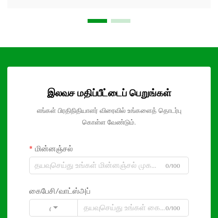
இலவச மதிப்பீட்டைப் பெறுங்கள்
எங்கள் பிரதிநிதியாளர் விரைவில் உங்களைத் தொடர்பு
கொள்ள வேண்டும்.
மின்னஞ்சல்
0/100
கைபேசி/வாட்ஸ்அப்
0/100
Code