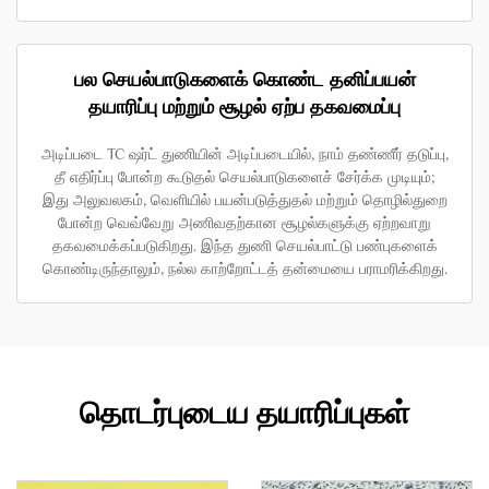
பல செயல்பாடுகளைக் கொண்ட தனிப்பயன்
தயாரிப்பு மற்றும் சூழல் ஏற்ப தகவமைப்பு
அடிப்படை TC ஷர்ட் துணியின் அடிப்படையில், நாம் தண்ணீர் தடுப்பு,
தீ எதிர்ப்பு போன்ற கூடுதல் செயல்பாடுகளைச் சேர்க்க முடியும்;
இது அலுவலகம், வெளியில் பயன்படுத்துதல் மற்றும் தொழில்துறை
போன்ற வெவ்வேறு அணிவதற்கான சூழல்களுக்கு ஏற்றவாறு
தகவமைக்கப்படுகிறது. இந்த துணி செயல்பாட்டு பண்புகளைக்
கொண்டிருந்தாலும், நல்ல காற்றோட்டத் தன்மையை பராமரிக்கிறது.
தொடர்புடைய தயாரிப்புகள்