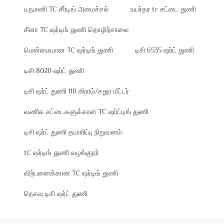
பருமணி TC சீர்டிங் அமைச்சல்
உயர்தர tc சட்டை துணி
சீனா TC ஷர்டிங் துணி தொழிற்சாலை
மென்மையான TC ஷர்டிங் துணி
டிசி 6535 ஷர்ட் துணி
டிசி 8020 ஷர்ட் துணி
டிசி ஷர்ட் துணி 110 கிராம்/சதுர மீட்டர்
வணிக சட்டைகளுக்கான TC ஷர்ட்டிங் துணி
டிசி ஷர்ட் துணி தயாரிப்பு நிறுவனம்
tC ஷர்டிங் துணி வழங்குநர்
விற்பனைக்கான TC ஷர்டிங் துணி
நெசவு டிசி ஷர்ட் துணி