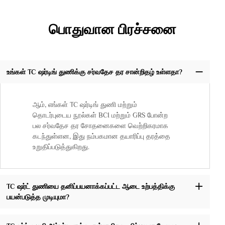
பொதுவான பிரச்சனை
உங்கள் TC ஷர்டிங் துணிக்கு சர்வதேச தர சான்றிதழ் உள்ளதா?
ஆம், எங்கள் TC ஷர்டிங் துணி மற்றும்
தொடர்புடைய நூல்கள் BCI மற்றும் GRS போன்ற
பல சர்வதேச தர சோதனைகளை வெற்றிகரமாக
கடந்துள்ளன, இது நம்பகமான தயாரிப்பு தரத்தை
உறுதிப்படுத்துகிறது.
TC ஷர்ட் துணியை தனிப்பயனாக்கப்பட்ட ஆடை உற்பத்திக்கு
பயன்படுத்த முடியுமா?