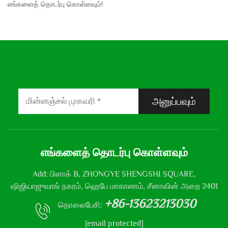
எங்களைத் தொடர்பு கொள்ளவும்!
அனுப்பவும்
எங்களைத் தொடர்பு கொள்ளவும்
Add: பிளாக் B, ZHONGYE SHENGSHI SQUARE,
ஷிஜியாஜுவாங் நகரம், ஹெபே மாகாணம், சீனாவின் அறை 2401
+86-13623213030
தொலைபேசி:
[email protected]