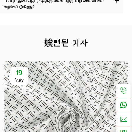
TC சர்ட் துணி ஆர்டர்களுக்கு என்ன பிறகு-விற்பனை சேவை
வழங்கப்படுகிறது?
娭련된 기사
19
May