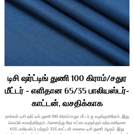
டிசி ஷர்ட்டிங் துணி 100 கிராம்/சதுர
மீட்டர் - எளிதான 65/35 பாலியஸ்டர்-
காட்டன், வசதிக்காக
நாங்கள் டிசி ஷர்ட்டிங் துணி 100 கிராம்/சதுர மீட்டர் ஐ வழங்குகிறோம், இது
வெயில் காலத்திற்கும், அனைத்து நேர சட்டைகளுக்கும் ஏற்ற எளிதான
65% பாலியஸ்டர் மற்றும் 35% காட்டன் கலவை டிசி துணி ஆகும். இது