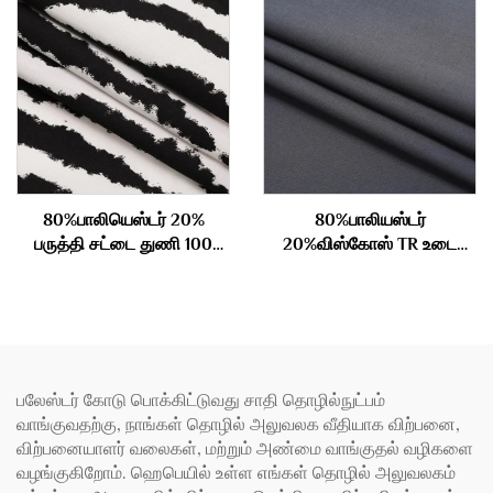
80%பாலியெஸ்டர் 20%
80%பாலியஸ்டர்
பருத்தி சட்டை துணி 100
20%விஸ்கோஸ் TR உடை
கிராம்
துணி 180 கிராம்
பலேஸ்டர் கோடு பொக்கிட்டுவது சாதி தொழில்நுட்பம்
வாங்குவதற்கு, நாங்கள் தொழில் அலுவலக வீதியாக விற்பனை,
விற்பனையாளர் வலைகள், மற்றும் அண்மை வாங்குதல் வழிகளை
வழங்குகிறோம். ஹெபெயில் உள்ள எங்கள் தொழில் அலுவலகம்