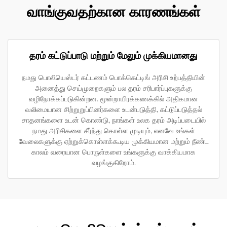
வாங்குவதற்கான காரணங்கள்
தரம் கட்டுப்பாடு மற்றும் மேலும் முக்கியமானது
நமது பொலியெஸ்டர் கட்டணம் பொக்கெட்டிங் அரிசி உற்பத்தியின்
அனைத்து செய்முறைகளும் பல தரம் சரிபார்ப்புகளுக்கு
வழிநோக்கப்படுகின்றன. மூன்றாயிரக்கணக்கில் அதிகமான
வலிமையான சிற்றுறுப்பினர்களை உடன்படுத்தி, கட்டுப்படுத்தல்
சாதனங்களை உடன் கொண்டு, நாங்கள் உலக தரம் அடிப்படையில்
நமது அரிசிகளை சீர்ந்து கொள்ள முடியும், எனவே உங்கள்
வேலைகளுக்கு ஏற்றுக்கொள்ளக்கூடிய முக்கியமான மற்றும் நீண்ட
காலம் வரையான பொருள்களை உங்களுக்கு வாக்கியமாக
வழங்குகிறோம்.