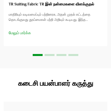
TR Suiting Fabric TR இன் நன்மைகளை விளக்குதல்
மாதிரியும் வடிவமைப்பும் பற்றினரசு, அதன் முதல் கட்டத்தை
தொடங்குவது தூய்மைகள் பற்றி அறியும் கூடியது. இந்த
கட்டுரையில் TR suiting fabric என்ற துறையின் குறிப்பிட்ட
பகுதியை மீண்டும் பார்க்க உள்ளோம், அதன் பல நேர்மைகளை
மேலும் பார்க்க
கூறுவோம். நீங்கள் ஒரு மாதிரி வடிவமைப்பாளர் என்றாலும்...
கடைசி பயன்பாளர் கருத்து