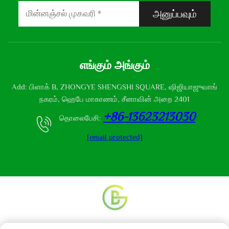
அனுப்பவும்
எங்கும் அங்கும்
Add: பிளாக் B, ZHONGYE SHENGSHI SQUARE, ஷிஜியாஜுவாங்
நகரம், ஹெபே மாகாணம், சீனாவின் அறை 2401
+86-13623213030
தொலைபேசி:
[email protected]
உரிமை தொடர்பான அனைத்து உரிமைகளும் © 2013-2024