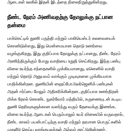
ஆடைகள் உலகில் இதன் இடத்தை நிலைநிறுத்துகின்றது.
நீண்ட நேரம் அணிவதற்கு தோலுக்கு நட்பான
தன்மை
பாக்கெட்டிங் துணி பருத்தி மற்றும் பாலியெஸ்டர் கலவையைக்
கொண்டுள்ளது, இது மென்மையான தொடு உணர்வை
வழங்குகிறது, இது குறிப்பாக தோலுக்கு நட்பானது, நீண்ட நேரம்
அணிந்திருக்கும் போது வசதியை உறுதி செய்கிறது. இந்த பண்பு
விலை உயர்ந்த சந்தைகளில் முக்கியமானது, ஏனெனில் வசதி
மற்றும் தொடு அனுபவம் வாங்கும் முடிவுகளை முக்கியமாக
பாதிக்கின்றன. துணியின் ஹைப்போஅலர்ஜெனிக் பண்புகள்
அதன் ஈர்ப்பை மேலும் அதிகரிக்கின்றன, குறிப்பாக உணர்திறன்
மிக்க தோல் கொண்ட நுகர்வோர் மத்தியில், கருணையுடன் கூடிய
துணி தெரிவுகளுக்கான வளர்ந்து வரும் தேவைக்கு இணங்க.
விலை உயர்ந்த ஆடைகள் பெரும்பாலும் உயர் விலையில் வருவதால்,
நீண்ட காலம் பயன்பாட்டிற்கு வசதி மற்றும் தரமான பொருட்களில்
முதலீடு செய்ய வாங்குபவர்கள் ஆர்வம் காட்டுகின்றனர்.