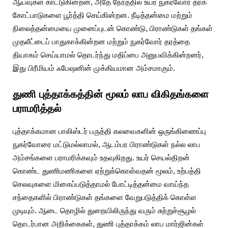
ஆய்வுகள் காட்டுகின்றன, அதே நேரத்தில் உயர் நுகர்வோர் தரக்
கோட்பாடுகளை பூர்த்தி செய்கின்றன. நீடித்தன்மை மற்றும்
நிலைத்தன்மையை முனைப்புடன் கொண்டு, பிராண்டுகள் தங்கள்
முதலீட்டைப் பாதுகாக்கின்றன மற்றும் நுகர்வோர் தரத்தை
தியாகம் செய்யாமல் தொடர்ந்து மதிப்பை அனுபவிக்கின்றனர்,
இது பிரீமியம் ஃபேஷனின் முக்கியமான அம்சமாகும்.
துணி புத்தாக்கத்தின் மூலம் லாப விகிதங்களை
பராமரித்தல்
புத்தாக்கமான பாலிஸ்டர் பருத்தி கலவைகளின் ஒருங்கிணைப்பு
நுகர்வோரை மட்டுமல்லாமல், ஆடம்பர பிராண்டுகள் நல்ல லாப
அம்சங்களை பராமரிக்கவும் உதவுகிறது. உயர் செயல்திறன்
கொண்ட துணிமணிகளை ஏற்றுக்கொள்வதன் மூலம், உற்பத்தி
செலவுகளை மிகைப்படுத்தாமல் போட்டித்தன்மை வாய்ந்த
சந்தைகளில் பிராண்டுகள் தங்களை வேறுபடுத்திக் கொள்ள
முடியும். ஆடை தொழில் துறையிலிருந்து வரும் சுற்றுச்சூழல்
தொடர்பான அறிக்கைகள், துணி புத்தாக்கம் லாப மார்ஜின்கள்