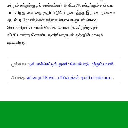
மற்றும் சுற்றுச்சூழல் தாக்கங்கள் ஆகிய இரண்டிற்கும் நன்மை
பயக்கிறது என்பதை குறிப்பிடுகின்றன. இந்த இரட்டை நன்மை
ஆடம்பர பிராண்டுகள் சந்தை தேவைகளுடன் செலவு
செயல்திறனை சமன் செய்து கொண்டு, சுற்றுச்சூழல்
விழிப்புணர்வு கொண்ட நுகர்வோருடன் ஒத்துப்போகவும்
உதவுகிறது.
முந்தைய:
டிசி பாக்கெட்டிங் துணி: செயல்பாடு மற்றும் பாணியான பாக்கெட்டுகளுக்கான நம்பகமான தேர்வு
அடுத்து:
எவ்வாறு TR உடை விரிவாக்கத் துணி பாணியையும் வசதியையும் தொடர்ச்சியாக இணைக்கிறது