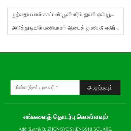
முந்தைய:
பாலி காட்டன் யூனிபார்ம் துணி ஏன் யூனிபார்ம்களுக்கு சிறந்ததாக உள்ளது?
அடுத்து:
டிவில் பணியாளர் ஆடைத் துணி தீ-எதிர்ப்பு மற்றும் நீர்-நிரோதி ஆகுமா?
அனுப்பவும்
எங்களைத் தொடர்பு கொள்ளவும்
Add: பிளாக் B, ZHONGYE SHENGSHI SQUARE,