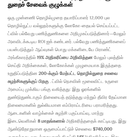
துறைச் சேவைக் குழுக்கள்
ஒரு முன்னணி தொழில்முறை தயாரிப்பாளர் 12,000 புல
தொழில்நுட்ப வல்லுநர்களுக்கு லோகோ-தையல் செய்யப்பட்ட
ட்வில் பல்வேறு பணித்துணிகளை அறிமுகப்படுத்தினார்—மேலும்
அளவிடக்கூடிய ROI ஐக் கண்டனர். பல்வேறு பணித்துணிகளைப்
பயன்படுத்தும் ஆய்வுகள் பொது மக்களிடையே பிராண்ட்
அங்கீகாரத்தில்
19% அதிகரிப்பை அறிவித்தன
மேலும் புலத்தில்
செய்தி அறிக்கைகள், லோகோக்கள் முழுமையாக இருந்ததை
உறுதிப்படுத்தின
200-க்கும் மேற்பட்ட தொழில்துறை சலவை
சுழற்சிகளுக்குப் பிறகு
. ட்வில் நெசவின் மூலைவிட்ட உருளை
அமைப்பு முக்கிய பங்கு வகித்தது: இது ஓரங்களில்
துண்டுதுண்டாகும் நிலையைத் தடுத்தது மற்றும் தீவிர தேய்மான
நிலைமைகளில் துல்லியமான எம்பிராய்டரியை பராமரித்தது.
ஆடைகளின் வாழ்க்கைச் சுழற்சி பகுப்பாய்வு, மாற்று
இடைவெளிகள்
8 மாதங்களால்
அதிகரித்ததைக் காட்டியது, இது
ஆண்டுதோறுமான ஒருமைப்பாட்டுச் செலவை
$740,000
குறைத்தது. வாடிக்கையாளர் திருப்தி
14%
அதிகரித்தது, இது