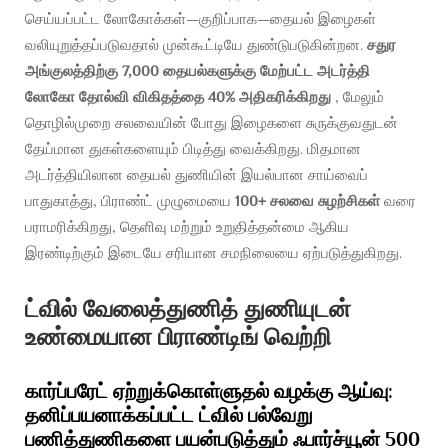
செய்யப்பட்ட லோகோக்கள்—குறிப்பாக—தையல் இழைகள்
வலியுறுத்தப்படுவதால் முன்கூட்டியே துண்டுபடுகின்றன.
சதுர
அங்குலத்திற்கு 7,000 தையல்களுக்கு மேற்பட்ட அடர்த்தி
லோகோ தோல்வி விகிதத்தை 40% அதிகரிக்கிறது
, மேலும்
தொழில்முறை சலவையின் போது இழைகளை சுருக்குவதுடன்
தேய்மான துகள்களையும் பிடித்து வைக்கிறது. மிதமான
அடர்த்தியிலான தையல் துணியின் இயல்பான சாய்வைப்
பாதுகாத்து, பிராண்ட் முழுமையை
100+ சலவை சுழற்சிகள்
வரை
பராமரிக்கிறது, தெளிவு மற்றும் உறுதித்தன்மை ஆகிய
இரண்டிற்கும் இடையே சரியான சமநிலையை ஏற்படுத்துகிறது.
ட்வில் வேலைத்துணித் துணியுடன்
உண்மையான பிராண்டிங் வெற்றி
கார்ப்பரேட் ஏற்றுக்கொள்ளுதல் வழக்கு ஆய்வு:
தனிப்பயனாக்கப்பட்ட ட்வில் பல்வேறு
பணித்துணிகளை பயன்படுத்தும் ஃபார்ச்யூன் 500