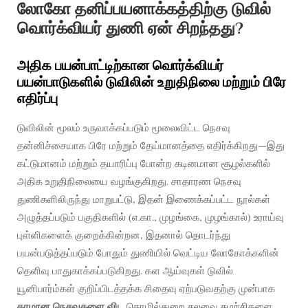
லோகோ தனிப்பயனாக்கத்திற்கு டுவில்
வொர்க்வியர் துணி ஏன் சிறந்தது?
அதிக பயன்பாட்டிற்கான வொர்க்வியர்
பயன்பாடுகளில் டுவிலின் உறுதிநிலை மற்றும் பிரே
எதிர்ப்பு
டுவிலின் மூலம் உருவாக்கப்படும் மூலைவிட்ட நெசவு
தன்னிச்சையாக பிரே மற்றும் தேய்மானத்தை எதிர்க்கிறது—இது
கட்டுமானம் மற்றும் தயாரிப்பு போன்ற கடினமான சூழல்களில்
அதிக உறுதிநிலையை வழங்குகிறது. சாதாரண நெசவு
துணிகளிலிருந்து மாறுபட்டு, இதன் இணைக்கப்பட்ட நூல்கள்
அழுத்தப்படும் பகுதிகளில் (எ.கா., முழங்கை, முழங்கால்) உராய்வு
புள்ளிகளைக் குறைக்கின்றன, இதனால் தொடர்ந்து
பயன்படுத்தப்படும் போதும் துணியில் வெட்டிய லோகோக்களின்
தெளிவு பாதுகாக்கப்படுகிறது. கள ஆய்வுகள் டுவில்
யூனிபார்ம்கள் குறிப்பிடத்தக்க சிதைவு ஏற்படுவதற்கு முன்பாக
தரமான நெசவுகளை விட
தொழில்துறை சலவை சுழற்சிகளை