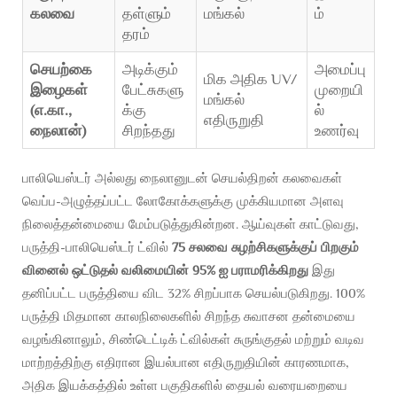
கலவை
தள்ளும்
மங்கல்
ம்
தரம்
செயற்கை
அடிக்கும்
அமைப்பு
மிக அதிக UV/
இழைகள்
பேட்சுகளு
முறையி
மங்கல்
(எ.கா.,
க்கு
ல்
எதிருறுதி
நைலான்)
சிறந்தது
உணர்வு
பாலியெஸ்டர் அல்லது நைலானுடன் செயல்திறன் கலவைகள்
வெப்ப-அழுத்தப்பட்ட லோகோக்களுக்கு முக்கியமான அளவு
நிலைத்தன்மையை மேம்படுத்துகின்றன. ஆய்வுகள் காட்டுவது,
பருத்தி-பாலியெஸ்டர் ட்வில்
75 சலவை சுழற்சிகளுக்குப் பிறகும்
வினைல் ஒட்டுதல் வலிமையின் 95% ஐ பராமரிக்கிறது
இது
தனிப்பட்ட பருத்தியை விட 32% சிறப்பாக செயல்படுகிறது. 100%
பருத்தி மிதமான காலநிலைகளில் சிறந்த சுவாசன தன்மையை
வழங்கினாலும், சிண்டெட்டிக் ட்வில்கள் சுருங்குதல் மற்றும் வடிவ
மாற்றத்திற்கு எதிரான இயல்பான எதிருறுதியின் காரணமாக,
அதிக இயக்கத்தில் உள்ள பகுதிகளில் தையல் வரையறையை