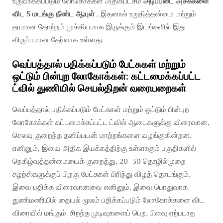
உருவாக்கப்படும் லோகோக்கள் அதிகபட்சம்
அடிப்படை அச்சுகளை
விட 5 மடங்கு நீண்ட ஆயுள்
, இதனால் உறுதித்தன்மை மற்றும்
தரமான தோற்றம் முக்கியமாக இருக்கும் இடங்களில் இது
விருப்பமான தேர்வாக உள்ளது.
வெப்பத்தால் பதிக்கப்படும் பேட்சுகள் மற்றும்
ஒட்டும் பின்புற லோகோக்கள்: கட்டமைக்கப்பட்ட
ட்வில் துணியில் செயல்திறன் வரையறைகள்
வெப்பத்தால் பதிக்கப்படும் பேட்சுகள் மற்றும் ஒட்டும் பின்புற
லோகோக்கள் கட்டமைக்கப்பட்ட ட்வில் ஆடைகளுக்கு விரைவான,
செலவு குறைந்த தனிப்பயன் மாற்றங்களை வழங்குகின்றன.
எனினும், இவை அதிக இயக்கத்திற்கு உள்ளாகும் பகுதிகளில்
நெகிழ்வுத்தன்மையைக் குறைத்து, 20–30 தொழில்முறை
சுழற்சிகளுக்குப் பிறகு பேட்சுகள் பிரிந்து விழத் தொடங்கும்.
இவை பதிக்க விரைவானவை எனினும், இவை பொதுவாக
துணிமணியில் தையல் மூலம் பதிக்கப்படும் லோகோக்களை விட
விரைவில் மங்கும். சிறந்த முடிவுகளைப் பெற, பிளவு ஏற்படாத