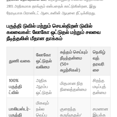
28% அதிகமாக தாங்கும் என்பதைக் காட்டுகின்றன, இது
நேரடியாக பிராண்டட் ஆடைகளின் ஆயுளை நீட்டிக்கிறது.
பருத்தி டுவில் மற்றும் செயல்திறன் டுவில்
கலவைகள்: லோகோ ஒட்டுதல் மற்றும் சலவை
நீடித்தலின் மீதான தாக்கம்
சுத்தம் செய்யும்
நெகிழ்
லோகோ
நீடித்தன்மை
வுத்
துணி வகை
ஒட்டுதல்
(50+
தரவரி
வலிமை
சுழற்சிகள்)
சை
100%
அதிக
சிறந்த
மிதமான நிற
பருத்தி
ஆரம்ப
மடிப்புத்
நிலைத்தன்மை
ட்வில்
ஒட்டுதல்
தன்மை
மிகவும்
பாலியஸ்டர்-
நல்ல
குறைந்த
சமனான
பருத்தி
வெப்ப
சுருங்குதல்/
இயக்க