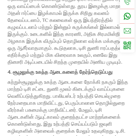
ஒரு வாய்ப்பைக் கொண்டுள்ளது. தூய இழைக்கு மாறாக,
அதன் ஈர்ப்பை இழக்காமல் இருக்க சிறிது கவனம்
தேவைப்படலாம், TC கலவைகள் ஒரு இயந்திரத்தில்
கழுவப்படலாம் மற்றும் இன்னும் சுருக்கங்கள் இல்லாமல்
இருக்கும். உடைகளில் இந்த காரணி, அதிக சிரமமின்றி
அழகாக இருக்க விரும்பும் தொழிலாள வர்க்க மக்களுக்கு
ஒரு ஆசீர்வாதமாகும். கூடுதலாக, டிசி துணி ஈரப்பதத்தை
எதிர்க்கும் மற்றும் மிக விரைவாக உலரும், எனவே இது
தினசரி அடிப்படையில் சிறந்த முறையில் அணிய முடியும்.
4. சூழலுக்கு உகந்த ஆடைகளைத் தேர்ந்தெடுப்பது
சுற்றுச்சூழலுக்கு உகந்த ஆடைகளை நோக்கி நகரும் இந்த
மாற்றம் டிசி சட்டை துணி மூலம் கிடைக்கும் வாய்ப்புகளை
வெளிப்படுத்துகிறது. பாலியஸ்டர் உற்பத்தி செயல்முறை
நேர்மறையாக மாறிவிட்டது, பெரும்பாலான தொழில்துறை
வீரர்கள் பசுமைக்கு மாறிவிட்டனர். மேலும், டிசி
ஆடைகளின் ஆயுட்காலம் குறைந்தபட்ச மாற்றங்களைக்
கொண்டுள்ளது, இது உற்பத்தி செய்யப்படும் ஜவுளி
கழிவுகளின் அளவைக் குறைக்க மேலும் உதவுகிறது. டி.சி.