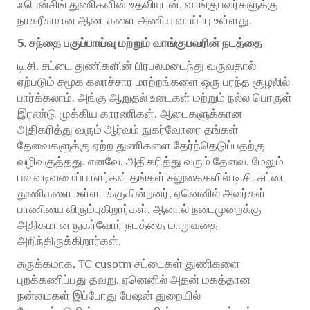
ஃபென்சிங் துணிகளின் உதவியுடன், வாங்குபவர்களுக்கு
நாகரீகமான ஆடைகளை அணிய வாய்ப்பு உள்ளது.
5. சந்தை பகுப்பாய்வு மற்றும் வாங்குபவரின் நடத்தை
டி.சி. சட்டை துணிகளின் பிரபலமடைந்து வருவதால்
ஏற்படும் சமூக கலாச்சார மாற்றங்களை ஒரு பரந்த சூழலில்
பார்க்கலாம். அங்கு ஆறுதல் உடைகள் மற்றும் நல்ல பொருள்
இரண்டு முக்கிய காரணிகள். ஆடைகளுக்கான
அதிகரித்து வரும் ஆர்வம் நுகர்வோரை தங்கள்
தேவைகளுக்கு ஏற்ற துணிகளை தேர்ந்தெடுப்பதற்கு
வழிவகுத்தது. எனவே, அதிகரித்து வரும் தேவை. மேலும்
பல வடிவமைப்பாளர்கள் தங்கள் சலுகைகளில் டி.சி. சட்டை
துணிகளை உள்ளடக்குகின்றனர், ஏனெனில் அவர்கள்
பாணியை விரும்புகிறார்கள், ஆனால் நடைமுறைக்கு
அதிகமான நுகர்வோர் நடத்தை மாறுவதை
அறிந்திருக்கிறார்கள்.
சுருக்கமாக, TC cusotm சட்டைகள் துணிகளை
புறக்கணிப்பது தவறு, ஏனெனில் அதன் மகத்தான
நன்மைகள் இப்போது பேஷன் துறையில்