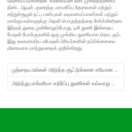
தேவைப்படுகின்றன. கலவையின் நடைமுறைத்தன்மை,
நீண்ட ஆயுள், குறைந்த பராமரிப்பு தேவைகள் மற்றும்
சுற்றுச்சூழல் நட்பு பண்புகள் வடிவமைப்பாளர்கள் மற்றும்
வாங்குபவர்களுக்கு அதன் பொருத்தத்தை சேர்க்கின்றன.
இந்தத் துறை முன்னேறும்போது, டிசி துணி இன்றைய
பேஷன் போக்குகளில் ஒரு முக்கிய துணியாக தொடரும்,
இது உலகளாவிய ஃபேஷன் பிரியர்களின் நம்பிக்கையை
விரைவாக மாற்றுவதைக் குறிக்கிறது.
முந்தைய:
உங்கள் அடுத்த சூட்டுக்கான சரியான துணியைத் தேர்ந்தெடுப்பது: டிஆர் சூட்டிங் ஃபேப்ரிக் ஒரு வழிகாட்டி
அடுத்து:
பாக்டீரியா எதிர்ப்பு துணிகள் எவ்வாறு வேலை ஆடை தீர்வுகளில் புரட்சியை ஏற்படுத்துகின்றன