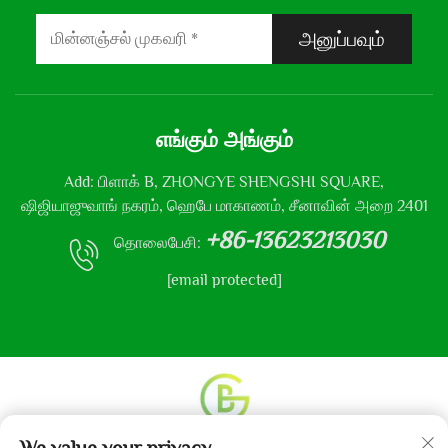
அனுப்பவும்
எங்கும் அங்கும்
Add: பிளாக் B, ZHONGYE SHENGSHI SQUARE,
ஷிஜியாஜுவாங் நகரம், ஹெபே மாகாணம், சீனாவின் அறை 2401
+86-13623213030
தொலைபேசி:
[email protected]