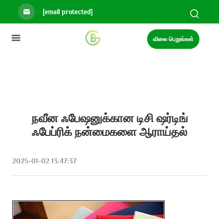
[email protected]
விலை பெறுங்கள்
நவீன ஃபேஷனுக்கான டிசி ஷர்டிங்
ஃபேப்ரிக் நன்மைகளை ஆராய்தல்
2025-01-02 13:47:37