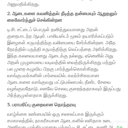
அனுமதிக்கிறது.
2. ஆடைகளை கவனித்தல்: நீடித்த தன்மையும் ஆறுதலும்
கைகோர்த்துச் செல்கின்றன
டி.சி. சட்டைப் பொருள் தனித்துவமானது அதன்
குறைபாடற்ற ஆயுள். பாலியஸ்டர் மூலம் தயாரிக்கப்படும்
இழைகள் சருமத்திற்கு வலிமையை சேர்க்கின்றன. அதே
நேரத்தில் பருத்தி சருமத்திற்கு வெப்பத்தை அளிக்கிறது.
இந்த கலவையானது ஆடைக்கு நல்லது, ஏனெனில் அது
அதன் முழுமையை வடிவத்தில் வைத்திருக்கிறது மற்றும்
பல முறை கழுவிய பிறகு பார்த்துக்கொள்கிறது.
வாங்குபவர்களின் பார்வையில், கவர்ச்சிகரமான
ஆடைகளை வாங்குவது மட்டுமல்லாமல், நீண்ட சேவை
வழங்குவதோடு, எனவே செலவு குறைந்ததாகவும் இருப்பது
அர்த்தமுள்ளதாக இருக்கிறது.
3. பராமரிப்பு குறைவான தொந்தரவு
வாழ்க்கை உண்மையில் ஒரு சலசலப்பாக இருக்கும்
சமகாலத்தில், நாகரீகமான ஆடைகளில் எளிதாக உடை
அணிவது முக்கியமானது மற்றும் டி.சி. சட்டை துணி அங்கு