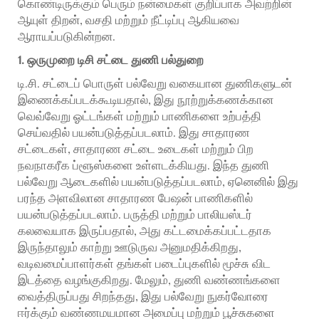
கொண்டிருக்கும் பெரும் நன்மைகள் குறிப்பாக அவற்றின்
ஆயுள் திறன், வசதி மற்றும் நீட்டிப்பு ஆகியவை
ஆராயப்படுகின்றன.
1. ஒருமுறை டிசி சட்டை துணி பல்துறை
டி.சி. சட்டைப் பொருள் பல்வேறு வகையான துணிகளுடன்
இணைக்கப்படக்கூடியதால், இது நூற்றுக்கணக்கான
வெவ்வேறு ஓட்டங்கள் மற்றும் பாணிகளை உற்பத்தி
செய்வதில் பயன்படுத்தப்படலாம். இது சாதாரண
சட்டைகள், சாதாரண சட்டை உடைகள் மற்றும் பிற
நவநாகரீக ப்ளூஸ்களை உள்ளடக்கியது. இந்த துணி
பல்வேறு ஆடைகளில் பயன்படுத்தப்படலாம், ஏனெனில் இது
பரந்த அளவிலான சாதாரண பேஷன் பாணிகளில்
பயன்படுத்தப்படலாம். பருத்தி மற்றும் பாலியஸ்டர்
கலவையாக இருப்பதால், அது கட்டமைக்கப்பட்டதாக
இருந்தாலும் காற்று ஊடுருவ அனுமதிக்கிறது,
வடிவமைப்பாளர்கள் தங்கள் படைப்புகளில் மூச்சு விட
இடத்தை வழங்குகிறது. மேலும், துணி வண்ணங்களை
வைத்திருப்பது சிறந்தது, இது பல்வேறு நுகர்வோரை
ஈர்க்கும் வண்ணமயமான அமைப்பு மற்றும் பூச்சுகளை