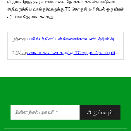
விரும்புகிறது, சூழல் உணவுகளை நோக்கமாகக் கொண்டுள்ள
அறிவுறுத்திய வாங்குவோருக்கு TC தொகுதி அரிசியல் ஒரு மிகச்
சரியான தேர்வாக உள்ளது.
முந்தைய:
பலிஸ்டர் சொட்டன் வேலைக்கால பண்டத்தின் அனுபவம்
அடுத்து:
சுவாசமான சட்டைகளுக்கு TC ஷர்டிங் அமைப்பு மிகவும் சிறந்த தேர்வாகுமா?
அனுப்பவும்