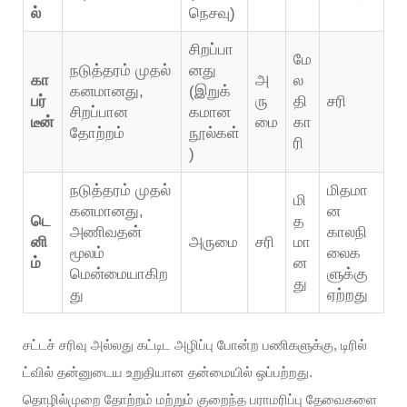
ல்
நெசவு)
சிறப்பா
மே
நடுத்தரம் முதல்
னது
கா
அ
ல
கனமானது,
(இறுக்
பர்
ரு
தி
சரி
சிறப்பான
கமான
டீன்
மை
கா
தோற்றம்
நூல்கள்
ரி
)
நடுத்தரம் முதல்
மிதமா
மி
கனமானது,
ன
டெ
த
அணிவதன்
காலநி
னி
அருமை
சரி
மா
மூலம்
லைக
ம்
ன
மென்மையாகிற
ளுக்கு
து
து
ஏற்றது
சட்டச் சரிவு அல்லது கட்டிட அழிப்பு போன்ற பணிகளுக்கு, டிரில்
ட்வில் தன்னுடைய உறுதியான தன்மையில் ஒப்பற்றது.
தொழில்முறை தோற்றம் மற்றும் குறைந்த பராமரிப்பு தேவைகளை