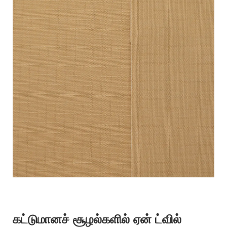
கட்டுமானச் சூழல்களில் ஏன் ட்வில்