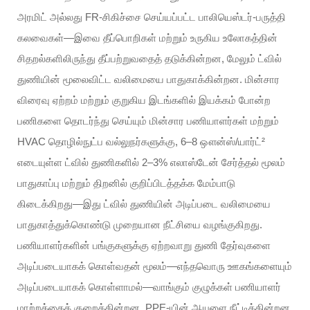
அரமிட் அல்லது FR-சிகிச்சை செய்யப்பட்ட பாலியெஸ்டர்-பருத்தி
கலவைகள்—இவை தீப்பொறிகள் மற்றும் உருகிய உலோகத்தின்
சிதறல்களிலிருந்து தீப்பற்றுவதைத் தடுக்கின்றன, மேலும் ட்வில்
துணியின் மூலைவிட்ட வலிமையை பாதுகாக்கின்றன. மின்சார
விரைவு ஏற்றம் மற்றும் குறுகிய இடங்களில் இயக்கம் போன்ற
பணிகளை தொடர்ந்து செய்யும் மின்சார பணியாளர்கள் மற்றும்
HVAC தொழில்நுட்ப வல்லுநர்களுக்கு, 6–8 ஔன்ஸ்/யார்ட்²
எடையுள்ள ட்வில் துணிகளில் 2–3% எலாஸ்டேன் சேர்த்தல் மூலம்
பாதுகாப்பு மற்றும் திறனில் குறிப்பிடத்தக்க மேம்பாடு
கிடைக்கிறது—இது ட்வில் துணியின் அடிப்படை வலிமையை
பாதுகாத்துக்கொண்டு முறையான நீட்சியை வழங்குகிறது.
பணியாளர்களின் பங்குகளுக்கு ஏற்றவாறு துணி தேர்வுகளை
அடிப்படையாகக் கொள்வதன் மூலம்—எந்தவொரு ஊகங்களையும்
அடிப்படையாகக் கொள்ளாமல்—வாங்கும் குழுக்கள் பணியாளர்
மாற்றத்தைக் குறைக்கின்றன, PPE-யின் ஆயுளை நீட்டிக்கின்றன