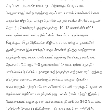
அடிப்படையாகக் கொண்டது—அதாவது, பொதுவான
'வலுவானது' என்ற கருத்தை அடிப்படையாகக் கொள்ளவில்லை.
மரத்தின் மீது தொடர்ந்து தொடும் மற்றும் கூரிய விளிம்புகளுடன்
தொடர்பு கொள்ளும் குழுக்களுக்கு, 10–12 ஔன்ஸ்/யார்ட்²
எடையுள்ள கனமான டிரில் ட்வில் மிகவும் பயனுள்ளதாக
இருக்கும்; இது அதிகபட்ச கிழிவு எதிர்ப்பு மற்றும் துணியின்
துண்டுகளை இணைக்கும் தையல்களின் நீடித்த வாழ்நாளை
வழங்குகிறது. கூரை பணியாளர்களுக்கு வேறொரு சமநிலை
தேவைப்படுகிறது: 7–9 ஔன்ஸ்/யார்ட்² எடையுள்ள பருத்தி-
பாலியெஸ்டர் ட்வில், புறஊதா கதிர்களுக்கு எதிரான ஈரப்பதத்தை
உறிஞ்சும் தன்மை, சுவாசிக்கும் தன்மை மற்றும் ஷிங்கிள்
கையாளுதல் மற்றும் உலோக ஃபிளாஷிங் பணிகளுக்கு போதுமான
தேய்மான எதிர்ப்பை வழங்குகிறது. வெல்டர்கள் மற்றும் இரும்பு
வேலையாளர்களுக்கு தன்னிச்சையாக தீ எதிர்ப்பு (FR) கொண்ட
ட்வில்கள் தேவைப்படுகின்றன—பொதுவாக மோடாகிரிலிக்,