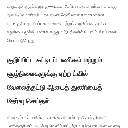
விரும்பும் குழுக்களுக்கு—எ.கா., மேற்பார்வையாளர்கள் அல்லது
தள ஆய்வாளர்கள்—காபர்டீன் தெளிவான நன்மைகளை
வழங்குகிறது. நீண்டகால வசதி மற்றும் கருவிப் பைகளின்
உறுதியை முக்கியமாகக் கருதும் இடங்களில் டெனிம் சிறப்பாகச்
செயல்படுகிறது.
குறிப்பிட்ட கட்டிடப் பணிகள் மற்றும்
சூழ்நிலைகளுக்கு ஏற்ற ட்வில்
வேலைத்தட்டு ஆடைத் துணியைத்
தேர்வு செய்தல்
சிறந்த ட்வில் பணிச்சட்டைத் துணி என்பது அதன் தினசரி
பணிகளுக்கும், ஆபத்து வெளிப்பாட்டிற்கும் ஏற்றவாறு அமைவதை