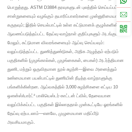
பொறுத்தது. ASTM D3884 தரவுகளுடன் புலத்தில் செய்யப்பட்ட
சான்றுகளையும் வழங்கும் தயாரிப்பாளர்களை முன்னுரிமையாகக்
கருதவும்; இதில் செயல்பாட்டில் உள்ள கட்டுமானக் குழுக்களின்
ஆவணப்படுத்தப்பட்ட தேய்வு-வாழ்நாள் குறிப்புகளும் அடங்கும்.
மேலும், கட்டுமான விவரங்களையும் ஆய்வு செய்யவும்:
வலுப்படுத்தப்பட்ட துணித்துண்டுகள், அதிக அழுத்தம் ஏற்படும்
பகுதிகளில் (முழங்கால்கள், முழங்கைகள், பைகள்) அடர்த்தியான
துணி, மற்றும் ஒருவிதமான நூல் சுழற்சி—இவை அனைத்தும்
உண்மையான பயன்பாட்டில் துணியின் நீடித்த வாழ்நாளுக்கு
பங்களிக்கின்றன. ஆய்வகத்தில் 3,000 சுழற்சிகளை எட்டிய 10
ஔன்ஸ்/யார்ட்² பாலியெஸ்டர்-காட்டன் ட்வில், தேவையான
வலுப்பிக்கப்பட்ட பகுதிகள் இல்லாததால் முன்கூட்டியே ஓரங்களில்
தேய்வு ஏற்படலாம்—எனவே, முழுமையான மதிப்பீடு
அவசியமாகும்.