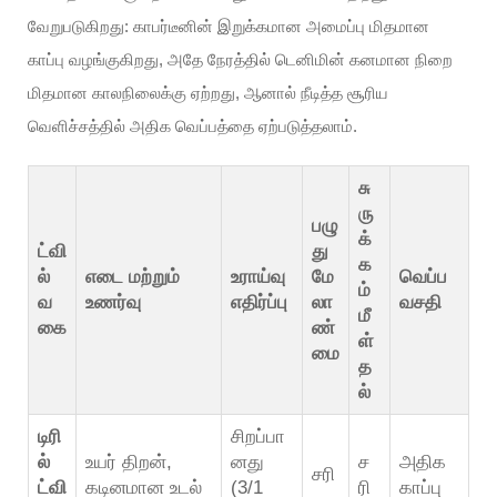
வேறுபடுகிறது: காபர்டீனின் இறுக்கமான அமைப்பு மிதமான
காப்பு வழங்குகிறது, அதே நேரத்தில் டெனிமின் கனமான நிறை
மிதமான காலநிலைக்கு ஏற்றது, ஆனால் நீடித்த சூரிய
வெளிச்சத்தில் அதிக வெப்பத்தை ஏற்படுத்தலாம்.
சு
ரு
பழு
க்
ட்வி
து
க
ல்
எடை மற்றும்
உராய்வு
மே
வெப்ப
ம்
வ
உணர்வு
எதிர்ப்பு
லா
வசதி
மீ
கை
ண்
ள்
மை
த
ல்
டிரி
சிறப்பா
ல்
உயர் திறன்,
னது
ச
அதிக
சரி
ட்வி
கடினமான உடல்
(3/1
ரி
காப்பு