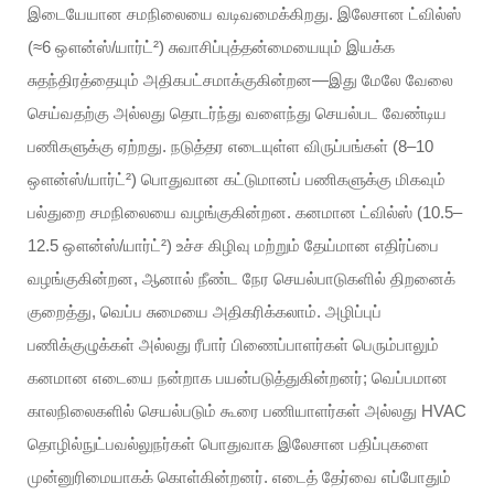
இடையேயான சமநிலையை வடிவமைக்கிறது. இலேசான ட்வில்ஸ்
(≈6 ஔன்ஸ்/யார்ட்²) சுவாசிப்புத்தன்மையையும் இயக்க
சுதந்திரத்தையும் அதிகபட்சமாக்குகின்றன—இது மேலே வேலை
செய்வதற்கு அல்லது தொடர்ந்து வளைந்து செயல்பட வேண்டிய
பணிகளுக்கு ஏற்றது. நடுத்தர எடையுள்ள விருப்பங்கள் (8–10
ஔன்ஸ்/யார்ட்²) பொதுவான கட்டுமானப் பணிகளுக்கு மிகவும்
பல்துறை சமநிலையை வழங்குகின்றன. கனமான ட்வில்ஸ் (10.5–
12.5 ஔன்ஸ்/யார்ட்²) உச்ச கிழிவு மற்றும் தேய்மான எதிர்ப்பை
வழங்குகின்றன, ஆனால் நீண்ட நேர செயல்பாடுகளில் திறனைக்
குறைத்து, வெப்ப சுமையை அதிகரிக்கலாம். அழிப்புப்
பணிக்குழுக்கள் அல்லது ரீபார் பிணைப்பாளர்கள் பெரும்பாலும்
கனமான எடையை நன்றாக பயன்படுத்துகின்றனர்; வெப்பமான
காலநிலைகளில் செயல்படும் கூரை பணியாளர்கள் அல்லது HVAC
தொழில்நுட்பவல்லுநர்கள் பொதுவாக இலேசான பதிப்புகளை
முன்னுரிமையாகக் கொள்கின்றனர். எடைத் தேர்வை எப்போதும்