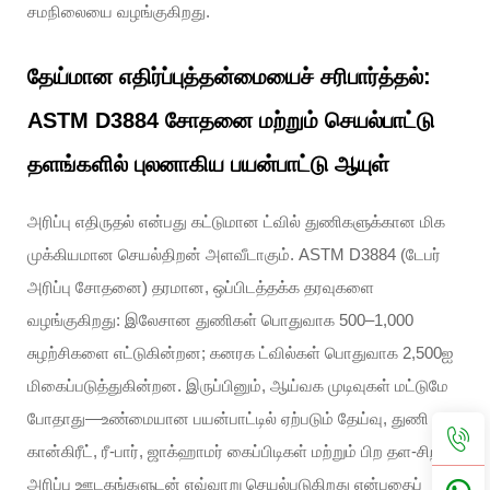
சமநிலையை வழங்குகிறது.
தேய்மான எதிர்ப்புத்தன்மையைச் சரிபார்த்தல்:
ASTM D3884 சோதனை மற்றும் செயல்பாட்டு
தளங்களில் புலனாகிய பயன்பாட்டு ஆயுள்
அரிப்பு எதிருதல் என்பது கட்டுமான ட்வில் துணிகளுக்கான மிக
முக்கியமான செயல்திறன் அளவீடாகும். ASTM D3884 (டேபர்
அரிப்பு சோதனை) தரமான, ஒப்பிடத்தக்க தரவுகளை
வழங்குகிறது: இலேசான துணிகள் பொதுவாக 500–1,000
சுழற்சிகளை எட்டுகின்றன; கனரக ட்வில்கள் பொதுவாக 2,500ஐ
மிகைப்படுத்துகின்றன. இருப்பினும், ஆய்வக முடிவுகள் மட்டுமே
போதாது—உண்மையான பயன்பாட்டில் ஏற்படும் தேய்வு, துணி
கான்கிரீட், ரீ-பார், ஜாக்ஹாமர் கைப்பிடிகள் மற்றும் பிற தள-சிறப்பு
அரிப்பு ஊடகங்களுடன் எவ்வாறு செயல்படுகிறது என்பதைப்