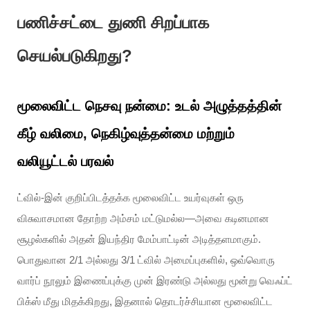
பணிச்சட்டை துணி சிறப்பாக
செயல்படுகிறது?
மூலைவிட்ட நெசவு நன்மை: உடல் அழுத்தத்தின்
கீழ் வலிமை, நெகிழ்வுத்தன்மை மற்றும்
வலியூட்டல் பரவல்
ட்வில்-இன் குறிப்பிடத்தக்க மூலைவிட்ட உயர்வுகள் ஒரு
விசுவாசமான தோற்ற அம்சம் மட்டுமல்ல—அவை கடினமான
சூழல்களில் அதன் இயந்திர மேம்பாட்டின் அடித்தளமாகும்.
பொதுவான 2/1 அல்லது 3/1 ட்வில் அமைப்புகளில், ஒவ்வொரு
வார்ப் நூலும் இணைப்புக்கு முன் இரண்டு அல்லது மூன்று வெஃப்ட்
பிக்ஸ் மீது மிதக்கிறது, இதனால் தொடர்ச்சியான மூலைவிட்ட