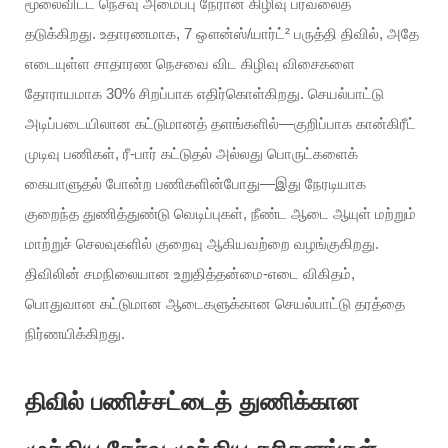
மூலைவிட்ட நெசவு அமைப்பு நேரான கிழிவு பரவலைத்
தடுக்கிறது. உதாரணமாக, 7 ஔன்ஸ்/யார்ட்² பருத்தி திவில், அதே
எடையுள்ள சாதாரண நெசவை விட கிழிவு விசைகளை
தோராயமாக 30% சிறப்பாக எதிர்கொள்கிறது. செயல்பாட்டு
அடிப்படையிலான கட்டுமானத் தளங்களில்—குறிப்பாக கான்கிரீட்
முடிவு பணிகள், ரீ-பார் கட்டுதல் அல்லது பொருட்களைக்
கையாளுதல் போன்ற பணிகளின்போது—இது நேரடியாக
குறைந்த துணித்துண்டு வெடிப்புகள், நீண்ட ஆடை ஆயுள் மற்றும்
மாற்றுச் செலவுகளில் குறைவு ஆகியவற்றை வழங்குகிறது.
திவிலின் சமநிலையான உறுதித்தன்மை-எடை விகிதம்,
பொதுவான கட்டுமான ஆடைகளுக்கான செயல்பாட்டு தரத்தை
நிர்ணயிக்கிறது.
திவில் பணிச்சட்டைத் துணிக்கான