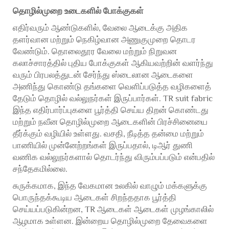
தொழில்முறை உடைகளில் போக்குகள்
எதிர்வரும் ஆண்டுகளில், வேலை ஆடைக்கு அதிக
தளர்வான மற்றும் நெகிழ்வான அணுகுமுறை தொடர
வேண்டும். தொலைதூர வேலை மற்றும் நிறுவன
கலாச்சாரத்தில் புதிய போக்குகள் ஆகியவற்றின் வளர்ந்து
வரும் பிரபலத்துடன் சேர்ந்து ஸ்டைலான ஆடைகளை
அணிந்து கொண்டு தங்களை வெளிப்படுத்த வழிகளைத்
தேடும் தொழில் வல்லுநர்கள் இருப்பார்கள். TR suit fabric
இந்த எதிர்பார்ப்புகளை பூர்த்தி செய்ய திறன் கொண்டது
மற்றும் நவீன தொழில்முறை ஆடைகளின் பிரச்சினையை
தீர்க்கும் வழியில் உள்ளது. வசதி, நீடித்த தன்மை மற்றும்
பாணியில் முன்னேற்றங்கள் இருப்பதால், டிஆர் துணி
வணிக வல்லுநர்களால் தொடர்ந்து விரும்பப்படும் என்பதில்
சந்தேகமில்லை.
சுருக்கமாக, இந்த வேகமான உலகில் வாழும் மக்களுக்கு
பொருந்தக்கூடிய ஆடைகள் சிறந்ததாக பூர்த்தி
செய்யப்படுகின்றன, TR ஆடைகள் ஆடைகள் முழங்காலில்
ஆழமாக உள்ளன. இன்றைய தொழில்முறை தேவைகளை