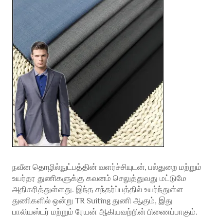
நவீன தொழில்நுட்பத்தின் வளர்ச்சியுடன், பல்துறை மற்றும்
உயர்தர துணிகளுக்கு கவனம் செலுத்துவது மட்டுமே
அதிகரித்துள்ளது. இந்த சந்தர்ப்பத்தில் உயர்ந்துள்ள
துணிகளில் ஒன்று TR Suiting துணி ஆகும், இது
பாலியஸ்டர் மற்றும் ரேயன் ஆகியவற்றின் பிணைப்பாகும்.