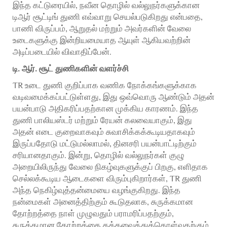
இந்த கட்டுரையில், நவீன தொழில் வல்லுநர்களுக்கான
டிஆர் சூட்டிங் துணி எவ்வாறு செயல்படுகிறது என்பதை,
பாணி விருப்பம், ஆறுதல் மற்றும் அவர்களின் வேலை
உடைகளுக்கு இன்றியமையாத ஆயுள் ஆகியவற்றின்
அடிப்படையில் விவாதிப்பேன்.
டி. ஆர். சூட் துணிகளின் வளர்ச்சி
TR உடை துணி குறிப்பாக வணிக நோக்கங்களுக்காக
வடிவமைக்கப்பட்டுள்ளது, இது ஒவ்வொரு ஆண்டும் அதன்
பயன்பாடு அதிகரிப்பதற்கான முக்கிய காரணம். இந்த
துணி பாலியஸ்டர் மற்றும் ரேயன் கலவையாகும், இது
அதன் எடை குறைவாகவும் சுவாசிக்கக்கூடியதாகவும்
இருப்பதோடு மட்டுமல்லாமல், தினசரி பயன்பாட்டிற்கும்
சரியானதாகும். இன்று, தொழில் வல்லுநர்கள் குழு
அறையிலிருந்து வேலை நிகழ்வுகளுக்குப் பிறகு, எளிதாக
செல்லக்கூடிய ஆடைகளை விரும்புகிறார்கள், TR துணி
அந்த நெகிழ்வுத்தன்மையை வழங்குகிறது. இந்த
நன்மைகள் அனைத்திற்கும் கூடுதலாக, சுருக்கமான
தோற்றத்தை நாள் முழுவதும் பராமரிப்பதற்கும்,
சுருக்கமான தோற்றத்தை தக்கவைத்துக்கொள்வதற்கும்,