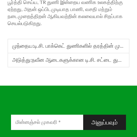
பூர்த்தி செய்ய, TR துணி இன்றைய வணிக உலகத்திற்கு
ஏற்றது, அதன் ஒப்பிடமுடியாத பாணி, வசதி மற்றும்
நடைமுறைத்திறன் ஆகியவற்றின் கலவையால் சிறப்பாக
செயல்படுகிறது.
முந்தைய:
டி.சி. பாக்கெட் துணிகளில் தரத்தின் முக்கியத்துவத்தை புரிந்துகொள்வது
அடுத்து:
நவீன ஆடைகளுக்கான டி.சி. சட்டை துணிகளின் நன்மைகளை ஆராய்வது
அனுப்பவும்