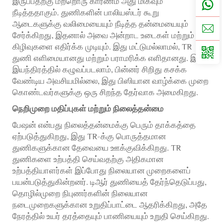
இருப்பதற்கு மற்றொரு காரணம் அது மிகவும்
நீடித்ததாகும். துணிகளின் பாலியஸ்டர் கூறு
ஆடைகளுக்கு வலிமையையும் நீடித்த தன்மையையும்
சேர்க்கிறது, இதனால் அவை அன்றாட உடைகள் மற்றும்
கிழிவுகளை எதிர்க்க முடியும். இது மட்டுமல்லாமல், TR
துணி எளிமையானது மற்றும் பராமரிக்க எளிதானது. இது
இயந்திரத்தில் கழுவப்படலாம், பின்னர் சிறிது கசக்க
வேண்டிய அவசியமில்லை, இது பிஸியான வாழ்க்கை முறை
கொண்டவர்களுக்கு ஒரு சிறந்த தேர்வாக அமைகிறது.
நெறிமுறை மதிப்புகள் மற்றும் நிலைத்தன்மை
பேஷன் என்பது நிலைத்தன்மைக்கு பெரும் தாக்கத்தை
ஏற்படுத்துகிறது, இது TR-க்கு பொருத்தமான
துணிகளுக்கான தேவையை ஊக்குவிக்கிறது. TR
துணிகளை உற்பத்தி செய்வதற்கு அதிகமான
உற்பத்தியாளர்கள் இப்போது நிலையான முறைகளைப்
பயன்படுத்துகின்றனர். டிஆர் துணியைத் தேர்ந்தெடுப்பது,
தொழில்முறை நிபுணர்களின் நிலையான
நடைமுறைகளுக்கான உறுதிப்பாட்டை ஆதரிக்கிறது, அதே
நேரத்தில் உயர் தரத்தையும் பாணியையும் உறுதி செய்கிறது.