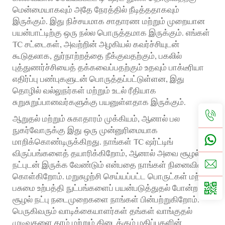
மென்மையாகவும் அதே நேரத்தில் நீடித்ததாகவும்
இருக்கும். இது நிச்சயமாக சாதாரண மற்றும் முறையான
பயன்பாட்டிற்கு ஒரு நல்ல பொருத்தமாக இருக்கும். எங்கள்
TC சட்டைகள், அவற்றின் அழகியல் கவர்ச்சியுடன்
கூடுதலாக, துர்நாற்றத்தை நீக்குவதற்கும், பகலில்
புத்துணர்ச்சியைத் தக்கவைப்பதற்கும் உதவும் பாக்டீரியா
எதிர்ப்பு பண்புகளுடன் பொருத்தப்பட்டுள்ளன, இது
தொழில் வல்லுநர்கள் மற்றும் உடல் ரீதியாக
சுறுசுறுப்பானவர்களுக்கு பயனுள்ளதாக இருக்கும்.
ஆறுதல் மற்றும் சுகாதாரம் முக்கியம், ஆனால் பல
நுகர்வோருக்கு இது ஒரு முன்னுரிமையாக
மாறிக்கொண்டிருக்கிறது. நாங்கள் TC ஷர்ட்டிங்
விருப்பங்களைத் தயாரிக்கிறோம், ஆனால் அவை சூழல்
நட்புடன் இருக்க வேண்டும் என்பதை நாங்கள் நினைவில்
கொள்கிறோம். மறுசுழற்சி செய்யப்பட்ட பொருட்கள் மற்றும்
பசுமை உற்பத்தி நுட்பங்களைப் பயன்படுத்துதல் போன்ற
சூழல் நட்பு நடைமுறைகளை நாங்கள் பின்பற்றுகிறோம்.
பெருகிவரும் வாடிக்கையாளர்கள் தங்கள் வாங்குதல்
முடிவுகளை தரம் மற்றும் கிடைக்கும் மதிப்புகளின்