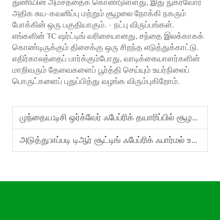
துணியின் அம்சத்தைக் கொண்டுள்ளது, இது நுகர்வோர்
அதிக சுய-கவனிப்பு மற்றும் சூழலை நோக்கி நகரும்
போக்கின் ஒரு பகுதியாகும். - நட்பு விருப்பங்கள்.
எங்களின் TC ஷர்ட்டிங் வரிசையானது, சந்தை இலக்காகக்
கொண்டிருக்கும் திசைக்கு ஒரு சிறந்த எடுத்துக்காட்டு.
எதிர்காலத்தைப் பார்க்கும்போது, வாடிக்கையாளர்களின்
மாறிவரும் தேவைகளைப் பூர்த்தி செய்யும் உயர்நிலைப்
பொருட்களைப் புதுப்பித்து வழங்க விரும்புகிறோம்.
முந்தைய:
டிசி ஒர்க்வேர் ஃபேப்ரிக் தயாரிப்பில் சூழல் நட்பு போக்குகள்
அடுத்து:
எப்படி டிஆர் சூட்டிங் ஃபேப்ரிக் ஃபார்மல் உடையில் வசதியையும் ஸ்டைலையும் மேம்படுத்துகிறது