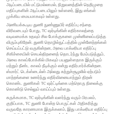
அடிப்படையில் மட்டுமல்லாமல், நிறுவனத்தின் நெறிமுறை
மதிப்புகளின் அடிப்படையிலும் உள்ளனர், இது எங்கள்
முக்கிய மையமாகவும் உள்ளது.
அணியக்கூடிய துணி நுண்ணுயிர் எதிர்ப்பு சந்தை
விரிவடையும் போது, TC ஷர்டிங்கின் எதிர்காலத்தை
வடிவமைக்க உதவும் சில போக்குகளை முன்னிலைப்படுத்த
விரும்புகிறேன். துணி தொழில்நுட்பத்தில் முன்னேற்றங்கள்
செய்யப்பட்டு வருகின்றன, அவை பாக்டீரியா எதிர்ப்பு
சிகிச்சையின் செயல்திறனைத் தொடர்ந்து மேம்படுத்தும்,
அவை காலப்போக்கில் மிகவும் பயனுள்ளதாக இருக்கும்
மற்றும் நீண்ட காலம் நீடிக்கும் என்று எதிர்பார்க்கின்றன.
ஸ்மார்ட் டெக்ஸ்டைல்ஸ் அல்லது சுற்றுச்சூழலில் ஏற்படும்
மாற்றங்களை உணர்ந்து எதிர்வினையாற்றும் திறன்
கொண்ட துணிகள் TC ஷர்ட்டிங்கை மற்றொரு நிலைக்கு
கொண்டு செல்லும் வாய்ப்பும் உள்ளது.
சுருக்கமாக, TC ஷர்டிங்கின் வளர்ந்து வரும் பிரபலம்,
குறிப்பாக, TC துணி போன்ற பொருட்கள் அதிகரித்து
வருவதே காரணமாக இருக்கலாம், இது பாக்டீரியா எதிர்ப்பு