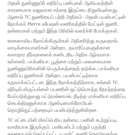
அதன் நுண்ணுயிர் எதிர்ப்பு பண்புகள் ஆகியவற்றின்
காரணமாக வலுவான சந்தை இருப்பை நிறுவியுள்ளது,
ஆனால் TC துணியைப் பற்றி அதிகம்- அதன் பயன்பாட்டின்
நோக்கம் Pierre ஃபேஷன் வணிகத்தில் மேட்டிஸ் துணி,
நன்மைகள் மற்றும் இந்த பிரிவில் வளர்ச்சி போக்குகள்.
உலகளாவிய நோய்க்கிருமிகள் அதிகரித்து வருவதால்,
வாடிக்கையாளர்கள் அன்றாட தயாரிப்புகளுக்கான
சுகாதார தீர்வுகளைக் கண்டறிய அதிக ஆர்வமாக
உள்ளனர். பாக்டீரியா, பூஞ்சை மற்றும் பலவகையான
நுண்ணுயிரிகளின் பெருக்கத்தைத் தடுக்க, பாக்டீரியா
எதிர்ப்பு துணிகள் அன்றாட பயன்பாட்டிற்காக
உருவாக்கப்பட்டன. இந்த நோக்கத்திற்காக, எங்கள் TC
ஷிர்டிங் விருப்பங்கள் பயனரின் ஒட்டுமொத்த தோற்றத்தை
மேம்படுத்துவது மட்டுமல்லாமல், நீடித்த பாக்டீரியா எதிர்ப்பு
செயல்திறனுக்காக ஆண்டிமைக்ரோபியல்
தொழில்நுட்பத்தையும் பயன்படுத்துகின்றன.
TC சட்டையின் மிகப்பெரிய நன்மை, பலரின் கூற்றுப்படி,
வசதியாக இருக்கும். பாலியஸ்டர் மற்றும் பருத்தி
கலவையால் செய்யப்பட்ட டி-ஷர்ட் துணி தொடுவதற்கு