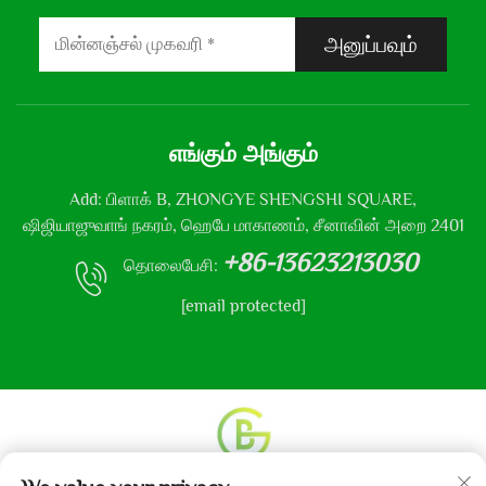
அனுப்பவும்
எங்கும் அங்கும்
Add: பிளாக் B, ZHONGYE SHENGSHI SQUARE,
ஷிஜியாஜுவாங் நகரம், ஹெபே மாகாணம், சீனாவின் அறை 2401
+86-13623213030
தொலைபேசி:
[email protected]