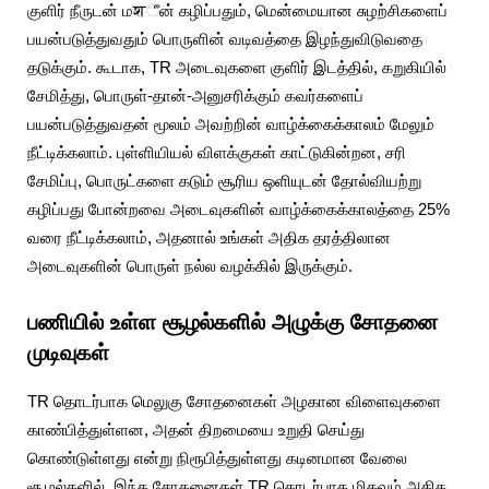
குளிர் நீருடன் மशீன் கழிப்பதும், மென்மையான சுழற்சிகளைப்
பயன்படுத்துவதும் பொருளின் வடிவத்தை இழந்துவிடுவதை
தடுக்கும். கூடாக, TR அடைவுகளை குளிர் இடத்தில், கறுகியில்
சேமித்து, பொருள்-தான்-அனுசரிக்கும் கவர்களைப்
பயன்படுத்துவதன் மூலம் அவற்றின் வாழ்க்கைக்காலம் மேலும்
நீட்டிக்கலாம். புள்ளியியல் விளக்குகள் காட்டுகின்றன, சரி
சேமிப்பு, பொருட்களை கடும் சூரிய ஒளியுடன் தோல்வியற்று
கழிப்பது போன்றவை அடைவுகளின் வாழ்க்கைக்காலத்தை 25%
வரை நீட்டிக்கலாம், அதனால் உங்கள் அதிக தரத்திலான
அடைவுகளின் பொருள் நல்ல வழக்கில் இருக்கும்.
பணியில் உள்ள சூழல்களில் அழுக்கு சோதனை
முடிவுகள்
TR தொடர்பாக மெலுகு சோதனைகள் அழகான விளைவுகளை
காண்பித்துள்ளன, அதன் திறமையை உறுதி செய்து
கொண்டுள்ளது என்று நிரூபித்துள்ளது கடினமான வேலை
சூழல்களில். இந்த சோதனைகள் TR தொடர்பாக மிகவும் அதிக