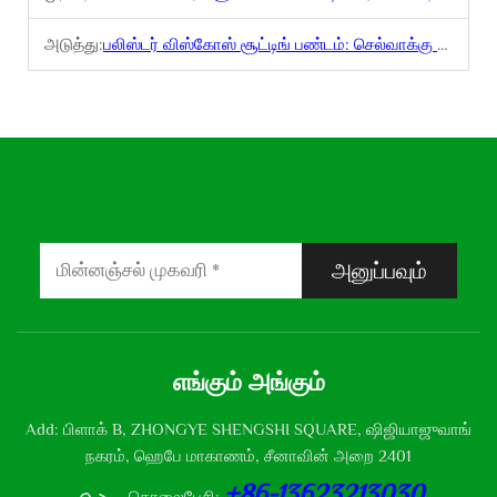
அடுத்து:
பலிஸ்டர் விஸ்கோஸ் சூட்டிங் பண்டம்: செல்வாக்கு அமைப்பை மறுவரைப்படுத்தும்
அனுப்பவும்
எங்கும் அங்கும்
Add: பிளாக் B, ZHONGYE SHENGSHI SQUARE, ஷிஜியாஜுவாங்
நகரம், ஹெபே மாகாணம், சீனாவின் அறை 2401
+86-13623213030
தொலைபேசி: