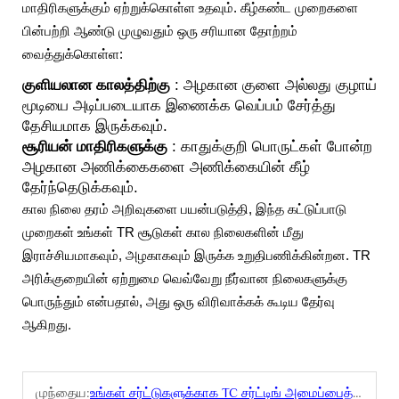
மாதிரிகளுக்கும் ஏற்றுக்கொள்ள உதவும். கீழ்கண்ட முறைகளை
பின்பற்றி ஆண்டு முழுவதும் ஒரு சரியான தோற்றம்
வைத்துக்கொள்ள:
குளியலான காலத்திற்கு
: அழகான குளை அல்லது குழாய்
மூடியை அடிப்படையாக இணைக்க வெப்பம் சேர்த்து
தேசியமாக இருக்கவும்.
சூரியன் மாதிரிகளுக்கு
: காதுக்குறி பொருட்கள் போன்ற
அழகான அணிக்கைகளை அணிக்கையின் கீழ்
தேர்ந்தெடுக்கவும்.
கால நிலை தரம் அறிவுகளை பயன்படுத்தி, இந்த கட்டுப்பாடு
முறைகள் உங்கள் TR சூடுகள் கால நிலைகளின் மீது
இராச்சியமாகவும், அழகாகவும் இருக்க உறுதிபணிக்கின்றன. TR
அரிக்குறையின் ஏற்றுமை வெவ்வேறு நீர்வான நிலைகளுக்கு
பொருந்தும் என்பதால், அது ஒரு விரிவாக்கக் கூடிய தேர்வு
ஆகிறது.
முந்தைய:
உங்கள் சர்ட்டுகளுக்காக TC சர்ட்டிங் அமைப்பைத் தேர்ந்தெடுக்கும் முக்கிய காரணங்கள்