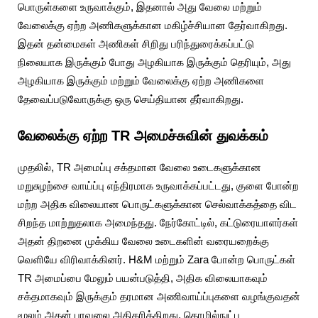
பொருள்களை உருவாக்கும், இதனால் அது வேலை மற்றும்
வேலைக்கு ஏற்ற அணிகளுக்கான மகிழ்ச்சியான தேர்வாகிறது.
இதன் தன்மைகள் அணிகள் சிறிது பரிந்துரைக்கப்பட்டு
நிலையாக இருக்கும் போது அழகியாக இருக்கும் தெரியும், அது
அழகியாக இருக்கும் மற்றும் வேலைக்கு ஏற்ற அணிகளை
தேவைப்படுவோருக்கு ஒரு செய்தியான தீர்வாகிறது.
வேலைக்கு ஏற்ற TR அமைச்சுவின் துவக்கம்
முதலில், TR அமைப்பு சக்தமான வேலை உடைகளுக்கான
மறுசுழற்சை வாய்ப்பு எந்திரமாக உருவாக்கப்பட்டது, குளை போன்ற
மற்ற அதிக விலையான பொருட்களுக்கான செல்வாக்கத்தை விட
சிறந்த மாற்றுதலாக அமைந்தது. நேர்கோட்டில், கட்டுரையாளர்கள்
அதன் திறனை முக்கிய வேலை உடைகளின் வரையறைக்கு
வெளியே விரிவாக்கினர். H&M மற்றும் Zara போன்ற பொருட்கள்
TR அமைப்பை மேலும் பயன்படுத்தி, அதிக விலையாகவும்
சக்தமாகவும் இருக்கும் தரமான அணிவாய்ப்புகளை வழங்குவதன்
மூலம் அதன் பரவலை அதிகரிக்கிறது. தொழில்நுட்ப