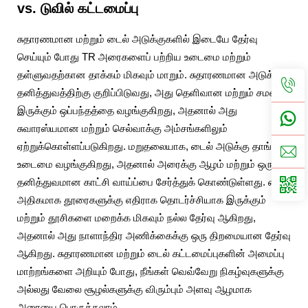
vs. டுவில் கட்டமைப்பு
சுதாரணமான மற்றும் டைல் அடுக்குகளில் இடையே தேர்வு
செய்யும் போது TR அரைகளைப் பற்றிய உடைமை மற்றும்
தள்ளுவதற்கான தாக்கம் மிகவும் மாறும். சுதாரணமான அடுக்கு
தனித்துவத்திற்கு குறிப்பிடுவது, அது தெளிவான மற்றும் சமனாக
இருக்கும் ஒப்பந்தத்தை வழங்குகிறது, அதனால் அது
சுவாரஸ்யமான மற்றும் செல்வாக்கு அம்சங்களிலும்
ஏற்றுக்கொள்ளப்படுகிறது. மறுதலையாக, டைல் அடுக்கு தாங்கிய
உடைமை வழங்குகிறது, அதனால் அரைக்கு ஆழம் மற்றும் ஒரு
தனித்துவமான காட்சி வாய்ப்பை சேர்த்துக் கொண்டுள்ளது. டைல்
அதிகமாக தூரைகளுக்கு எதிராக தொடர்ச்சியாக இருக்கும்
மற்றும் தூசிகளை மறைக்க மிகவும் நல்ல தேர்வு ஆகிறது,
அதனால் அது நாளாந்திர அணிக்கைக்கு ஒரு திறமையான தேர்வு
ஆகிறது. சுதாரணமான மற்றும் டைல் கட்டமைப்புகளின் அமைப்பு
மாற்றங்களை அறியும் போது, நீங்கள் வெவ்வேறு நிகழ்வுகளுக்கு
அல்லது வேலை சூழல்களுக்கு விரும்பும் அளவு ஆழமாக
அரையை பொருத்தலாம்.