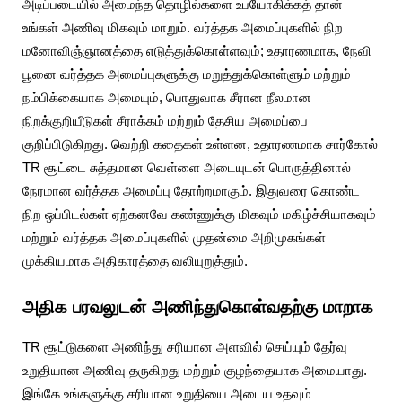
அடிப்படையில் அமைந்த தொழில்களை உபயோகிக்கத் தான்
உங்கள் அணிவு மிகவும் மாறும். வர்த்தக அமைப்புகளில் நிற
மனோவிஞ்ஞானத்தை எடுத்துக்கொள்ளவும்; உதாரணமாக, நேவி
பூனை வர்த்தக அமைப்புகளுக்கு மறுத்துக்கொள்ளும் மற்றும்
நம்பிக்கையாக அமையும், பொதுவாக சீரான நீலமான
நிறக்குறியீடுகள் சீராக்கம் மற்றும் தேசிய அமைப்பை
குறிப்பிடுகிறது. வெற்றி கதைகள் உள்ளன, உதாரணமாக சார்கோல்
TR சூட்டை சுத்தமான வெள்ளை அடையுடன் பொருத்தினால்
நேரமான வர்த்தக அமைப்பு தோற்றமாகும். இதுவரை கொண்ட
நிற ஒப்பிடல்கள் ஏற்கனவே கண்ணுக்கு மிகவும் மகிழ்ச்சியாகவும்
மற்றும் வர்த்தக அமைப்புகளில் முதன்மை அறிமுகங்கள்
முக்கியமாக அதிகாரத்தை வலியுறுத்தும்.
அதிக பரவலுடன் அணிந்துகொள்வதற்கு மாறாக
TR சூட்டுகளை அணிந்து சரியான அளவில் செய்யும் தேர்வு
உறுதியான அணிவு தருகிறது மற்றும் குழந்தையாக அமையாது.
இங்கே உங்களுக்கு சரியான உறுதியை அடைய உதவும்