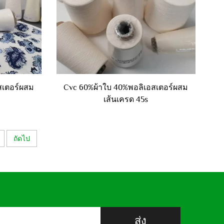
สเตอร์ผสม
Cvc 60%ผ้าใบ 40%พอลิเอสเตอร์ผสม
เส้นเครด 45s
ถัดไป
ส่ง