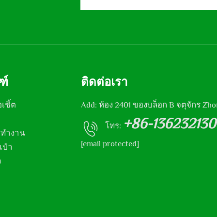
ฑ์
ติดต่อเรา
อเชิ้ต
Add: ห้อง 2401 ของบล็อก B จตุจักร Zhong
+86-13623213
โทร:
ุดทำงาน
[email protected]
เป๋า
ว