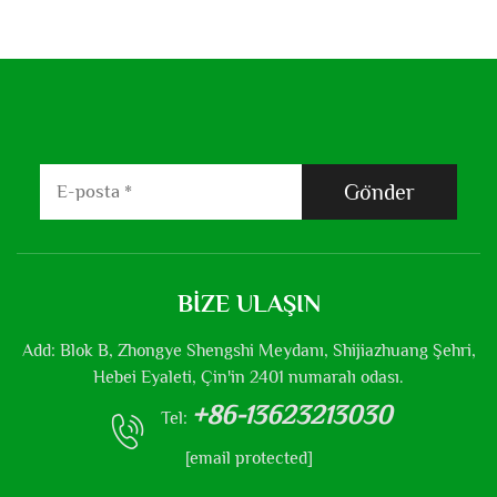
Gönder
BIZE ULAŞIN
Add: Blok B, Zhongye Shengshi Meydanı, Shijiazhuang Şehri,
Hebei Eyaleti, Çin'in 2401 numaralı odası.
+86-13623213030
Tel:
[email protected]