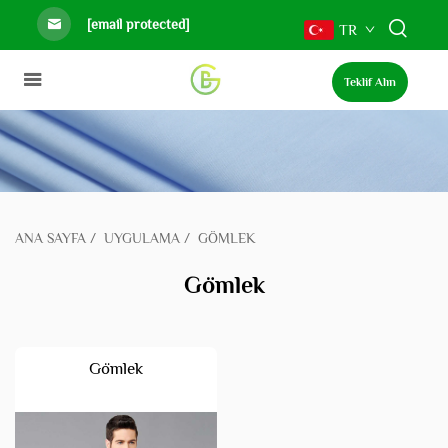
[email protected]
TR
Teklif Alın
ANA SAYFA
/
UYGULAMA
/
GÖMLEK
Gömlek
Gömlek