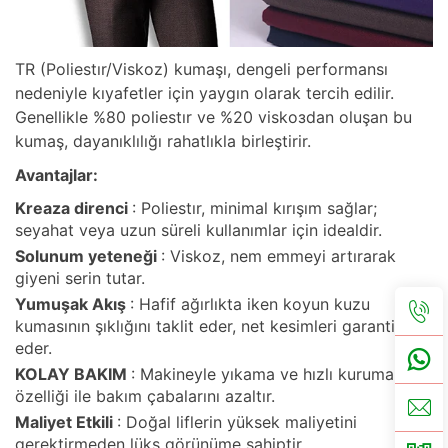
TR (Poliestır/Viskoz) kumaşı, dengeli performansı
nedeniyle kıyafetler için yaygın olarak tercih edilir.
Genellikle %80 poliestır ve %20 viskозdan oluşan bu
kumaş, dayanıklılığı rahatlıkla birleştirir.
Avantajlar:
Kreaza direnci
: Poliestır, minimal kırışım sağlar;
seyahat veya uzun süreli kullanımlar için idealdir.
Solunum yeteneği
: Viskoz, nem emmeyi artırarak
giyeni serin tutar.
Yumuşak Akış
: Hafif ağırlıkta iken koyun kuzu
kumasının şıklığını taklit eder, net kesimleri garanti
eder.
KOLAY BAKIM
: Makineyle yıkama ve hızlı kuruma
özelliği ile bakım çabalarını azaltır.
Maliyet Etkili
: Doğal liflerin yüksek maliyetini
gerektirmeden lüks görünüme sahiptir.