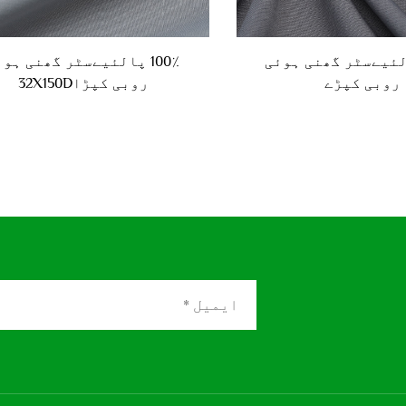
 پالئیےسٹر گھنی ہوئی
100٪ پالئیےسٹر گھنی ہو
روبی کپڑے
روبی کپڑا32X150D