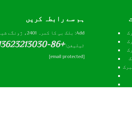
ہم سے رابطہ کریں
ک
Add: بلک بی کا کمرہ 2401، ژونگے شینگشی چوک، شیجیازوانگ شہر، ہیبی صوبہ، چین
ک
+86-13623213030
ٹیلیفن:
ک
[email protected]
ک
برک
پرائیسیس