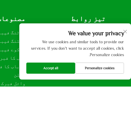
تیز روابط
مصنوعات
ہمارے بارے میں
شرٹنگ فیبر
We value your privacy
محصولات
سیٹنگ فیبر
We use cookies and similar tools to provide our
services. If you don't want to accept all cookies, click
استعمال
ورکوے فیبر
Personalize cookies.
خبریں اور واقعہ
جیب کا فبر
Hamare Sath Rabta
روباب کا ف
Accept all
Personalize cookies
سیلن
وائل فبرک
کاپی رائٹ © 2013-2024 بذریعہ ہی بی گائی بو ٹیکسٹائل کمپنی لمیٹڈ