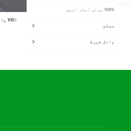
100% پولی اسٹر اسپن
100٪
سیلن
وائل فبرک