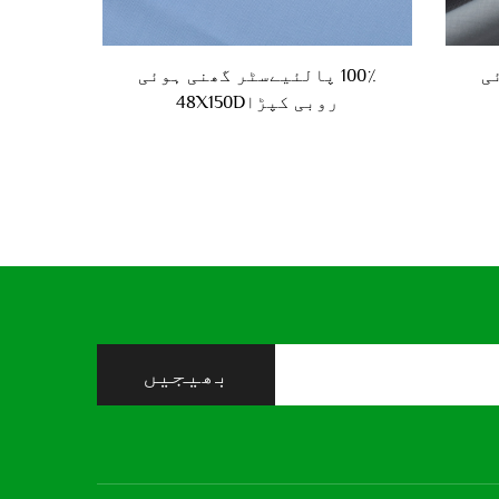
ئی
100٪ پالئیےسٹر گھنی ہوئی
روبی کپڑا48X150D
بھیجیں