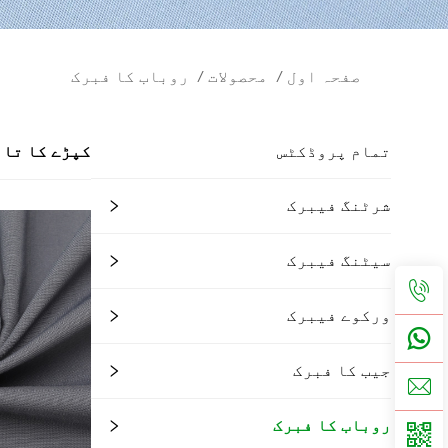
صفحہ اول
/
محصولات
/
روباب کا فبرک
تمام پروڈکٹس
کپڑے کا تان
شرٹنگ فیبرک
سیٹنگ فیبرک
ورکوے فیبرک
جیب کا فبرک
روباب کا فبرک