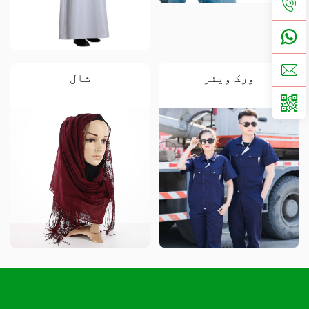
ورک ویئر
شال