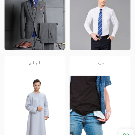
جیب
لباس