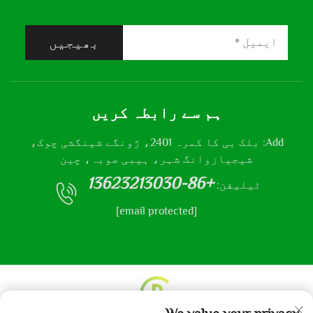
بھیجیں
ہم سے رابطہ کریں
Add: بلک بی کا کمرہ 2401، ژونگے شینگشی چوک،
شیجیازوانگ شہر، ہیبی صوبہ، چین
+86-13623213030
ٹیلیفن:
[email protected]