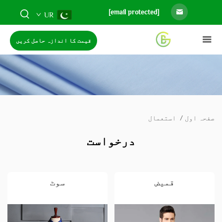
[email protected]
UR
قیمت کا اندازہ حاصل کریں
صفحہ اول
/
استعمال
درخواست
قمیض
سوٹ