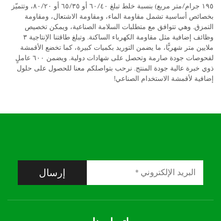
١٩٥ جرام/متر مربع) بنسبة خلط تبلغ ٦٠/٤٠ أو ٦٥/٣٥ أو ٨٠/٢٠، وتتميّز
بخصائص أساسية تشمل مقاومة الماء، ومقاومة الاشتعال، ومقاومة
التمزق. وهي تتوافق مع متطلبات السلامة الصناعية، ويمكن تخصيص
وظائف إضافية مثل مقاومة الكهرباء الساكنة. وتبلغ طاقتنا الإنتاجية ٣
ملايين متر شهريًّا، ما يضمن التوريد بكميات كبيرة، كما تخضع الأقمشة
لفحوصات جودة صارمة وتحصل على شهادات دولية. ويضمن ٦٠٠ عاملٍ
ذوي خبرة عالية جودة المنتج. نرحب بتواصلكم معنا للحصول على حلول
إضافية لأقمشة الاستخدام الصناعي!
إرسال