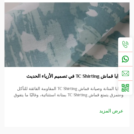
مزايا قماش TC Shirting في تصميم الأزياء الحديث
مزايا المتانة وصيانة قماش TC Shirting المقاومة الفائقة للتآكل
والتمزق يتمتع قماش TC Shirting بمتانة استثنائية، وغالبًا ما يتفوق
على الأقمشة القطنية التقليدية من حيث مقاومته للتآكل والتمزق.
هذه الصلابة...
عرض المزيد