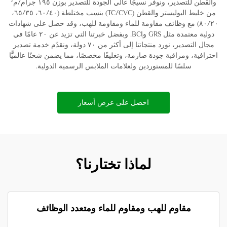
والقطن للتصدير، ونوفر نسيجًا عالي الجودة للتصدير بوزن ١٩٥ جرام/م²
من خليط البوليستر والقطن (TC/CVC) بنسب مختلطة (٦٠/٤٠، ٦٥/٣٥،
٨٠/٢٠) مع وظائف مقاومة للماء ومقاومة للهب، وقد حصل على شهادات
دولية معتمدة مثل GRS وBCI. وبفضل خبرتنا التي تزيد عن ٢٠ عامًا في
مجال التصدير، نورد منتجاتنا إلى أكثر من ٧٠ دولة، ونقدّم خدمة تصدير
احترافية، ومراقبة جودة صارمة، وتغليفًا مخصصًا، مما يضمن شحنًا عالميًّا
سلسًا للمستوردين ولعلامات الملابس الرسمية الدولية.
احصل على عرض أسعار
لماذا تختارنا؟
مقاوم للهب ومقاوم للماء ومتعدد الوظائف