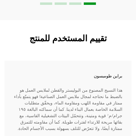
تقييم المستخدم للمنتج
براين طومبسون
هذا النسيج المصنوع من البوليستر والقطن لملابس العمل هو
بالضبط ما نحتاجه لمجال ملابس العمل الصناعية! فهو يتمتّع بأداء
ممتاز في مقاومة اللهب ومقاومة الماء، ويحقّق متطلبات
السلامة الخاصة بعمال البناء لدينا. كما أن سماكته البالغة ١٩٥
جرام/م² قوية ومتينة، وتتحمّل البيئات التشغيلية القاسية، مع
بقائها مريحة للارتداء لفترات طويلة. كما أن مقاومته للتمزق
ممتازة أيضًا، ولا تتعرّض للتلف بسهولة بسبب الأجسام الحادة.