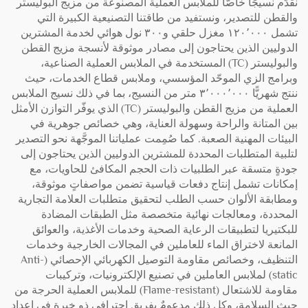
نقدّم نسيجًا خاصًّا للملابس العملية المصنوعة من مزيج البوليستر
والقطن للتصدير، ونستفيد من طاقتنا التصنيعية الكبيرة التي
تشمل ١٢٠٬٠٠٠ مغزل حلقي و٣٠٠ نول هوائي لخدمة المشترين
الدوليين الذين يحتاجون إلى مصادر موثوقة لأنسجة مزيج القطن
والبوليستر (TC) المستخدمة في الملابس العملية الصناعية،
وبرامج الزي الموحّد المؤسسي، وملابس قطاع الخدمات، حيث
ننتج شهريًّا ٣٬٠٠٠٬٠٠٠ متر من النسيج، بما في ذلك نسيج الملابس
العملية من مزيج القطن والبوليستر (TC) الذي يوفّر التوازن الأمثل
بين المتانة والراحة وسهولة العناية، وهي خصائص جوهرية في
البيئات المهنية الصعبة. كما صُمِمت عملياتنا الموجَّهة نحو التصدير
لتلبية المتطلبات المحددة للمشترين الدوليين الذين يحتاجون إلى
جودةٍ متسقة عبر الطلبيات ذات الحجم المكافئ للحاويات، مع
إمكانات تشمل إنتاج دفعات قياسية تضمن مواصفاتٍ موثوقة،
ومطابقة الألوان حسب الطلب لتحقيق متطلبات العلامة التجارية
المحددة، ومعالجات نهائية متخصصة مثل الطبقات المضادة
للبكتيريا لتطبيقات الرعاية الصحية وخدمات الأغذية، والعوائق
المانعة لاختراق الماء للعاملين في المجالات الخارجية وخدمات
التنظيف، وخصائص مقاومة التوصيل الكهربائي الإحصائي (Anti-
static) لملابس العاملين في تصنيع الإلكترونيات، وتركيبات
مقاومة للاشتعال (Flame-resistant) للملابس العملية الحرجة من
حيث السلامة، وكل ذلك مدعومٌ بفريق احترافي ذو خبرة في إعداد