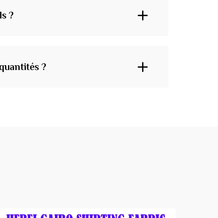
ls ?
quantités ?