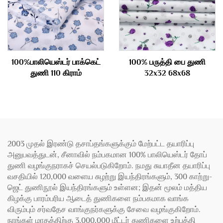
100%பாலியெஸ்டர் பாக்கெட்
100% பருத்தி பை துணி
துணி 110 கிராம்
32x32 68x68
2003 முதல் இரண்டு தசாப்தங்களுக்கும் மேற்பட்ட தயாரிப்பு
அனுபவத்துடன், சீனாவில் நம்பகமான 100% பாலியெஸ்டர் தோப்
துணி வழங்குநராகச் செயல்படுகிறோம். நமது சுயாதீன தயாரிப்பு
வசதியில் 120,000 வளைய சுழற்று இயந்திரங்களும், 300 காற்று-
ஜெட் துணிநூல் இயந்திரங்களும் உள்ளன; இதன் மூலம் மத்திய
கிழக்கு பாரம்பரிய ஆடைத் துணிகளை நம்பகமாக வாங்க
விரும்பும் சர்வதேச வாங்குநர்களுக்கு சேவை வழங்குகிறோம்.
நாங்கள் மாதத்திற்கு 3,000,000 மீட்டர் துணிகளை உற்பத்தி