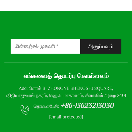
அனுப்பவும்
எங்களைத் தொடர்பு கொள்ளவும்
Add: பிளாக் B, ZHONGYE SHENGSHI SQUARE,
ஷிஜியாஜுவாங் நகரம், ஹெபே மாகாணம், சீனாவின் அறை 2401
+86-13623213030
தொலைபேசி:
[email protected]