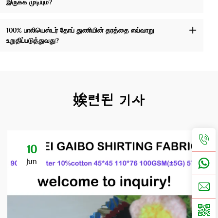
இருக்க முடியும்?
100% பாலியெஸ்டர் தோப் துணியின் தரத்தை எவ்வாறு
உறுதிப்படுத்துவது?
娭련된 기사
10
Jun