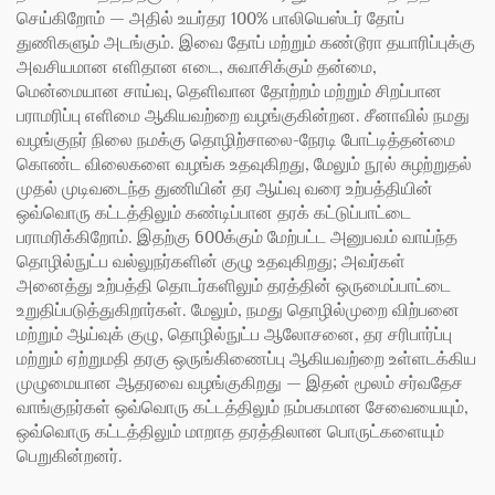
செய்கிறோம் — அதில் உயர்தர 100% பாலியெஸ்டர் தோப்
துணிகளும் அடங்கும். இவை தோப் மற்றும் கண்டூரா தயாரிப்புக்கு
அவசியமான எளிதான எடை, சுவாசிக்கும் தன்மை,
மென்மையான சாய்வு, தெளிவான தோற்றம் மற்றும் சிறப்பான
பராமரிப்பு எளிமை ஆகியவற்றை வழங்குகின்றன. சீனாவில் நமது
வழங்குநர் நிலை நமக்கு தொழிற்சாலை-நேரடி போட்டித்தன்மை
கொண்ட விலைகளை வழங்க உதவுகிறது, மேலும் நூல் சுழற்றுதல்
முதல் முடிவடைந்த துணியின் தர ஆய்வு வரை உற்பத்தியின்
ஒவ்வொரு கட்டத்திலும் கண்டிப்பான தரக் கட்டுப்பாட்டை
பராமரிக்கிறோம். இதற்கு 600க்கும் மேற்பட்ட அனுபவம் வாய்ந்த
தொழில்நுட்ப வல்லுநர்களின் குழு உதவுகிறது; அவர்கள்
அனைத்து உற்பத்தி தொடர்களிலும் தரத்தின் ஒருமைப்பாட்டை
உறுதிப்படுத்துகிறார்கள். மேலும், நமது தொழில்முறை விற்பனை
மற்றும் ஆய்வுக் குழு, தொழில்நுட்ப ஆலோசனை, தர சரிபார்ப்பு
மற்றும் ஏற்றுமதி தரகு ஒருங்கிணைப்பு ஆகியவற்றை உள்ளடக்கிய
முழுமையான ஆதரவை வழங்குகிறது — இதன் மூலம் சர்வதேச
வாங்குநர்கள் ஒவ்வொரு கட்டத்திலும் நம்பகமான சேவையையும்,
ஒவ்வொரு கட்டத்திலும் மாறாத தரத்திலான பொருட்களையும்
பெறுகின்றனர்.