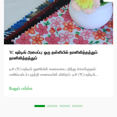
TC ஷர்டிங் அமைப்பு: ஒரு தள்ளியில் தானிலித்தத்தும்
தானிலித்தத்தும்
டிசி (TC) ஷர்டிங் துணியின் கலவையை புரிந்து கொள்ளுதல்:
பாலியெஸ்டர்-பருத்தி கலவையின் விகிதம்: டிசி (TC) ஷர்டிங்
துணியின் சாதாரண கலவை 65/35 பாலியெஸ்டர்/பருத்தி ஆகும்.
இந்த பாலியெஸ்டர்-பருத்தி கலவை என்பது நீடித்து ந comfort
மேலும் பார்க்க
வசதியான கலவையாகும்.