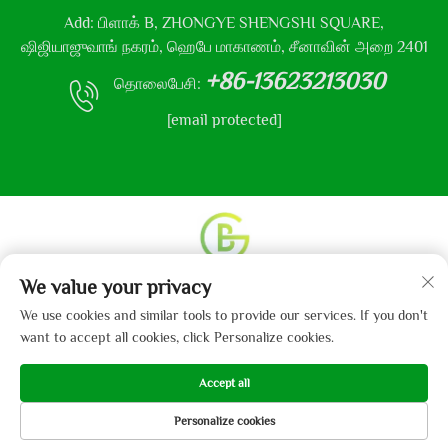
Add: பிளாக் B, ZHONGYE SHENGSHI SQUARE,
ஷிஜியாஜுவாங் நகரம், ஹெபே மாகாணம், சீனாவின் அறை 2401
+86-13623213030
தொலைபேசி:
[email protected]
We value your privacy
உரிமை தொடர்பான அனைத்து உரிமைகளும் © 2013-2024
ஹெபே கைபோ துணி நிறுவனம், லிமிடெட் என்னும்
We use cookies and similar tools to provide our services. If you don't
நிறுவனத்திற்கு உடையது.
தனியுரிமைக் கொள்கை
want to accept all cookies, click Personalize cookies.
Accept all
Personalize cookies
முகப்பு
பரிசுகள்
மின்னஞ்சல்
தொலைபேசி