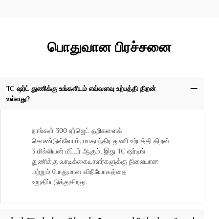
பொதுவான பிரச்சனை
TC ஷர்ட் துணிக்கு உங்களிடம் எவ்வளவு உற்பத்தி திறன்
உள்ளது?
நாங்கள் 300 ஏர்ஜெட் தறிகளைக்
கொண்டுள்ளோம், மாதாந்திர துணி உற்பத்தி திறன்
3 மில்லியன் மீட்டர் ஆகும், இது TC ஷர்டிங்
துணிக்கு வாடிக்கையாளர்களுக்கு நிலையான
மற்றும் போதுமான விநியோகத்தை
உறுதிப்படுத்துகிறது.