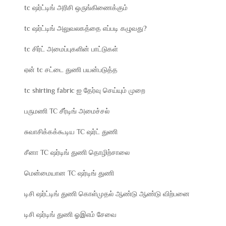
tc ஷர்ட்டிங் அரிசி ஒருங்கிணைக்கும்
tc ஷர்ட்டிங் அலுவலகத்தை எப்படி கழுவது?
tc சிர்ட் அமைப்புகளின் பாட்டுகள்
ஏன் tc சட்டை துணி பயன்படுத்த
tc shirting fabric ஐ தேர்வு செய்யும் முறை
பருமணி TC சீர்டிங் அமைச்சல்
சுவாசிக்கக்கூடிய TC ஷர்ட் துணி
சீனா TC ஷர்டிங் துணி தொழிற்சாலை
மென்மையான TC ஷர்டிங் துணி
டிசி ஷர்ட்டிங் துணி கொள்முதல் ஆண்டு ஆண்டு விற்பனை
டிசி ஷர்டிங் துணி ஓஇஎம் சேவை