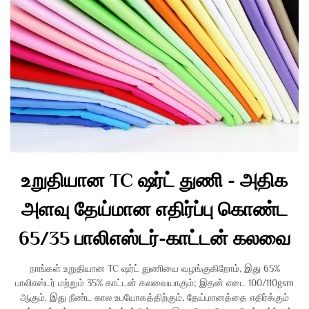
உறுதியான TC ஷர்ட் துணி - அதிக
அளவு தேய்மான எதிர்ப்பு கொண்ட
65/35 பாலிஎஸ்டர்-காட்டன் கலவை
நாங்கள் உறுதியான TC ஷர்ட் துணியை வழங்குகிறோம், இது 65%
பாலிஎஸ்டர் மற்றும் 35% காட்டன் கலவையாகும்; இதன் எடை 100/110gsm
ஆகும். இது நீண்ட கால உபயோகத்திற்கும், தேய்மானத்தை எதிர்க்கும்