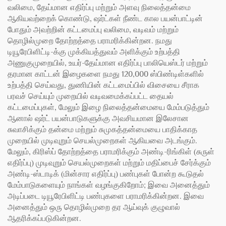
வலிமை, தேய்மான எதிர்ப்பு மற்றும் அளவு நிலைத்தன்மை
ஆகியவற்றைக் கொண்டு, ஷர்ட்கள் நீண்ட கால பயன்பாட்டின்
போதும் அவற்றின் கட்டமைப்பு வலிமை, வடிவம் மற்றும்
தொழில்முறை தோற்றத்தை பராமரிக்கின்றன. நமது
டியூரேபிளிட்டி-க்கு முக்கியத்துவம் அளிக்கும் உற்பத்தி
அணுகுமுறையில், உயர்-தேய்மான எதிர்ப்பு பாலியெஸ்டர் மற்றும்
தரமான காட்டன் இழைகளை நமது 120,000 ஸ்பிண்டிள்களில்
உற்பத்தி செய்வது, துணியின் கட்டமைப்பில் விசையை சீராக
பரவச் செய்யும் முறையில் வடிவமைக்கப்பட்ட தையல்
கட்டமைப்புகள், மேலும் இழை நிலைத்தன்மையை மேம்படுத்தும்
ஆனால் ஷர்ட் பயன்பாடுகளுக்கு அவசியமான இலேசான
சுவாசிக்கும் தன்மை மற்றும் சுமுகத்தன்மையை பாதிக்காத
முறையில் முடிவுறும் செயல்முறைகள் ஆகியவை அடங்கும்.
மேலும், கிரிஸ்ப் தோற்றத்தை பராமரிக்கும் அண்டி-ரிங்கிள் (சுருள்
எதிர்ப்பு) முடிவுறும் செயல்முறைகள் மற்றும் மதிப்பைச் சேர்க்கும்
அண்டி-ஸ்டாடிக் (மின்சார எதிர்ப்பு) பண்புகள் போன்ற கூடுதல்
மேம்பாடுகளையும் நாங்கள் வழங்குகிறோம்; இவை அனைத்தும்
அடிப்படை டியூரேபிளிட்டி பண்புகளை பராமரிக்கின்றன. இவை
அனைத்தும் ஒரு தொழில்முறை தர ஆய்வுக் குழுவால்
ஆதரிக்கப்படுகின்றன.