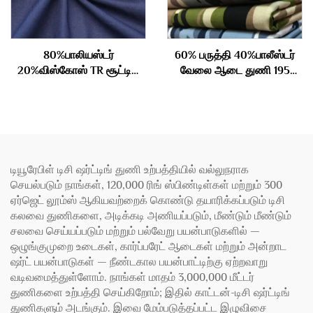
80%பாலியஸ்டர்
60% பருத்தி 40%பாலீஸ்டர்
20%விஸ்கோஸ் TR சூட்டிங்
வேலை ஆடை துணி 195
துணி 290gm
கிராம்
டியூரேபிள் டிசி ஷர்ட்டிங் துணி உற்பத்தியில் வல்லுநராக
செயல்படும் நாங்கள், 120,000 ரிங் ஸ்பிண்டிள்கள் மற்றும் 300
ஏர்ஜெட் லூம்ஸ் ஆகியவற்றைக் கொண்டு தயாரிக்கப்படும் டிசி
கலவை துணிகளை, அடிக்கடி அணியப்படும், மீண்டும் மீண்டும்
சலவை செய்யப்படும் மற்றும் பல்வேறு பயன்பாடுகளில் —
ஒழுங்குமுறை உடைகள், கார்ப்பரேட் ஆடைகள் மற்றும் அன்றாட
ஷர்ட் பயன்பாடுகள் — நீண்டகால பயன்பாட்டிற்கு ஏற்றவாறு
வடிவமைத்துள்ளோம். நாங்கள் மாதம் 3,000,000 மீட்டர்
துணிகளை உற்பத்தி செய்கிறோம்; இதில் காட்டன்-டிசி ஷர்ட்டிங்
துணிகளும் அடங்கும். இவை மேம்படுத்தப்பட்ட இழுவிசை