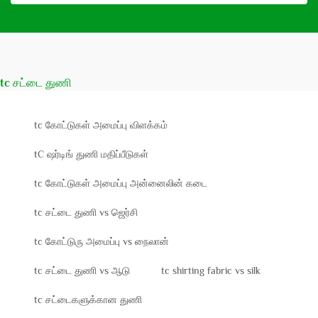
tc சட்டை துணி
tc கோட்டுகள் அமைப்பு விளக்கம்
tC ஷர்டிங் துணி மதிப்பீடுகள்
tc கோட்டுகள் அமைப்பு அன்னைலின் கடை
tc சட்டை துணி vs ஜெர்சி
tc கோட்டுரு அமைப்பு vs நைலான்
tc சட்டை துணி vs ஆடு
tc shirting fabric vs silk
tc சட்டைகளுக்கான துணி