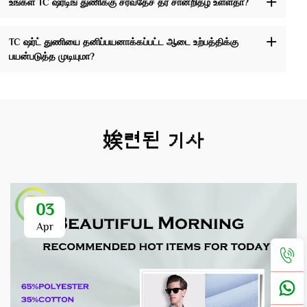
உங்கள் TC ஷர்டிங் துணிக்கு சர்வதேச தர சான்றிதழ் உள்ளதா?
TC ஷர்ட் துணியை தனிப்பயனாக்கப்பட்ட ஆடை உற்பத்திக்கு
பயன்படுத்த முடியுமா?
娭련된 기사
03
Apr