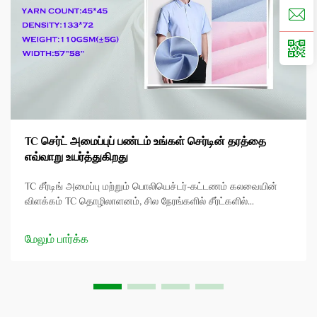
TC செர்ட் அமைப்புப் பண்டம் உங்கள் செர்டின் தரத்தை
எவ்வாறு உயர்த்துகிறது
TC சீர்டிங் அமைப்பு மற்றும் பொலியெச்டர்-கட்டணம் கலவையின்
விளக்கம் TC தொழிலாளனம், சில நேரங்களில் சீர்ட்களில்
பயன்படுத்தப்படும், பொலியெச்டர் மற்றும் கட்டணம் இரண்டு
தரைகளின் பாட்டை ஒருங்கிணைக்கும். பொலியெச்டர் அமைப்பின்
மேலும் பார்க்க
தாக்கத்தை உதவுகிறது...