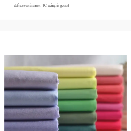
விற்பனைக்கான TC ஷர்டிங் துணி