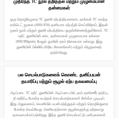
முதிர்ந்த TC நூல் தறித்தல் மற்றும் முழுமையான
தன்மைகள்
ஒரு தொழில்முறை TC துணி உற்பத்தியாளராக, நாங்கள் TC கலந்த
கார்டெட் நூலை (40S/45S) தனியாக உற்பத்தி செய்கிறோம், இதன்
மூலம் நூல் மற்றும் துணி உற்பத்தியை ஒருங்கிணைத்துள்ளோம். TC
ஷர்ட் துணியின் எடை தன்மைகள் முழுமையாக உள்ளன
(100/110gsm), மேலும் நூலின் தரம் நிலையாக உள்ளது; இது
துணியின் பில்லிங் (சிறிய கோளங்கள்) மற்றும் விழுதலைத்
தடுக்கிறது.
பல செயல்பாடுகளைக் கொண்ட தனிப்பயன்
தயாரிப்பு மற்றும் சூழல் ஏற்ப தகவமைப்பு
அடிப்படை TC ஷர்ட் துணியின் அடிப்படையில், நாம் தண்ணீர் தடுப்பு,
தீ எதிர்ப்பு போன்ற கூடுதல் செயல்பாடுகளைச் சேர்க்க முடியும்;
இது அலுவலகம், வெளியில் பயன்படுத்துதல் மற்றும் தொழில்துறை
போன்ற வெவ்வேறு அணிவதற்கான சூழல்களுக்கு ஏற்றவாறு
தகவமைக்கப்படுகிறது. இந்த துணி செயல்பாட்டு பண்புகளைக்