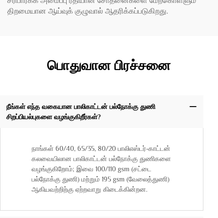
சரிபார்க்க அமைப்பு ரீதியான சோதனைகளை மேற்கொள்ளும்
திறமையான ஆய்வுக் குழுவால் ஆதரிக்கப்படுகிறது.
பொதுவான பிரச்சனை
நீங்கள் எந்த வகையான பாலிகாட்டன் பல்நோக்கு துணி
சிறப்பியல்புகளை வழங்குகிறீர்கள்?
நாங்கள் 60/40, 65/35, 80/20 பாலிஎஸ்டர்-காட்டன்
கலவையிலான பாலிகாட்டன் பல்நோக்கு துணிகளை
வழங்குகிறோம்; இவை 100/110 gsm (சட்டை
பல்நோக்கு துணி) மற்றும் 195 gsm (வேலைத்துணி)
ஆகியவற்றிற்கு ஏற்றவாறு கிடைக்கின்றன.