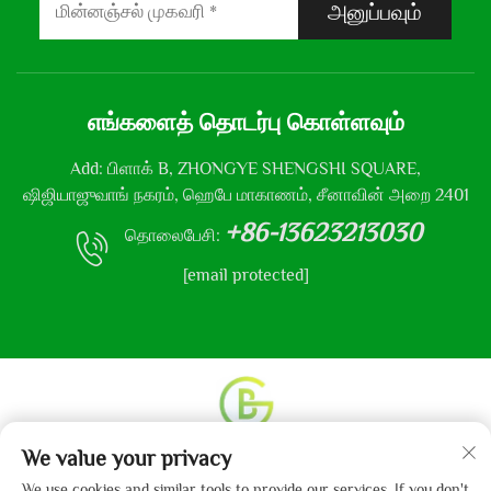
அனுப்பவும்
எங்களைத் தொடர்பு கொள்ளவும்
Add: பிளாக் B, ZHONGYE SHENGSHI SQUARE,
ஷிஜியாஜுவாங் நகரம், ஹெபே மாகாணம், சீனாவின் அறை 2401
+86-13623213030
தொலைபேசி:
[email protected]
We value your privacy
உரிமை தொடர்பான அனைத்து உரிமைகளும் © 2013-2024
ஹெபே கைபோ துணி நிறுவனம், லிமிடெட் என்னும்
We use cookies and similar tools to provide our services. If you don't