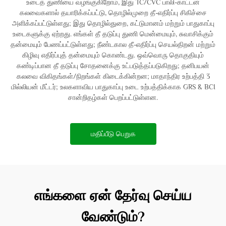
உடைத் துணியை வழங்குகிறோம், இது TC/CVC பாலி-காட்டன்
கலவைகளால் தயாரிக்கப்பட்டு, தொழில்முறை தீ-எதிர்ப்பு சிகிச்சை
அளிக்கப்பட்டுள்ளது; இது தொழில்துறை, கட்டுமானம் மற்றும் பாதுகாப்பு
உடைகளுக்கு ஏற்றது. எங்கள் தீ தடுப்பு துணி மென்மையும், சுவாசிக்கும்
தன்மையும் பேணப்பட்டுள்ளது; நீண்டகால தீ-எதிர்ப்பு செயல்திறன் மற்றும்
கிழிவு எதிர்ப்புத் தன்மையும் கொண்டது. ஒவ்வொரு தொகுதியும்
கண்டிப்பான தீ தடுப்பு சோதனைக்கு உட்படுத்தப்படுகிறது; தனிபயன்
கலவை விகிதங்கள்/நிறங்கள் கிடைக்கின்றன; மாதாந்திர உற்பத்தி 3
மில்லியன் மீட்டர்; உலகளாவிய பாதுகாப்பு உடை உற்பத்திக்காக GRS & BCI
சான்றிதழ்கள் பெறப்பட்டுள்ளன.
மதிப்பீடு பெறுக
எங்களை ஏன் தேர்வு செய்ய
வேண்டும்?