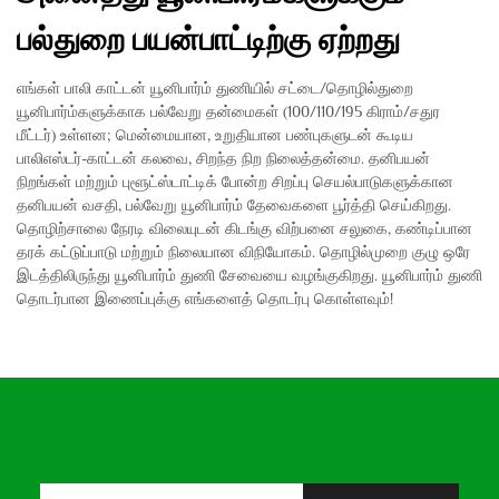
பல்துறை பயன்பாட்டிற்கு ஏற்றது
எங்கள் பாலி காட்டன் யூனிபார்ம் துணியில் சட்டை/தொழில்துறை
யூனிபார்ம்களுக்காக பல்வேறு தன்மைகள் (100/110/195 கிராம்/சதுர
மீட்டர்) உள்ளன; மென்மையான, உறுதியான பண்புகளுடன் கூடிய
பாலிஎஸ்டர்-காட்டன் கலவை, சிறந்த நிற நிலைத்தன்மை. தனிபயன்
நிறங்கள் மற்றும் புளூட்ஸ்டாட்டிக் போன்ற சிறப்பு செயல்பாடுகளுக்கான
தனிபயன் வசதி, பல்வேறு யூனிபார்ம் தேவைகளை பூர்த்தி செய்கிறது.
தொழிற்சாலை நேரடி விலையுடன் கிடங்கு விற்பனை சலுகை, கண்டிப்பான
தரக் கட்டுப்பாடு மற்றும் நிலையான விநியோகம். தொழில்முறை குழு ஒரே
இடத்திலிருந்து யூனிபார்ம் துணி சேவையை வழங்குகிறது. யூனிபார்ம் துணி
தொடர்பான இணைப்புக்கு எங்களைத் தொடர்பு கொள்ளவும்!