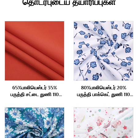
தொடர்புடைய தயாரிப்புகள்
65%பாலியெஸ்டர் 35%
80%பாலியெஸ்டர் 20%
பருத்தி சட்டை துணி 110
பருத்தி பாக்கெட் துணி 110
கிராம்
gsm