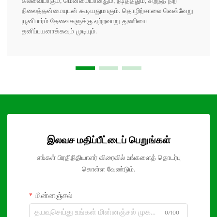
கலவையாகும், மென்மையானதும், நீடித்ததும், சிறந்த நிற
நிலைத்தன்மையுடன் கூடியதுமாகும். தொழிற்சாலை வெவ்வேறு
யூனிபார்ம் தேவைகளுக்கு ஏற்றவாறு துணியை
தனிப்பயனாக்கவும் முடியும்.
இலவச மதிப்பீட்டைப் பெறுங்கள்
எங்கள் பிரதிநிதியாளர் விரைவில் உங்களைத் தொடர்பு
கொள்ள வேண்டும்.
மின்னஞ்சல்
0/100