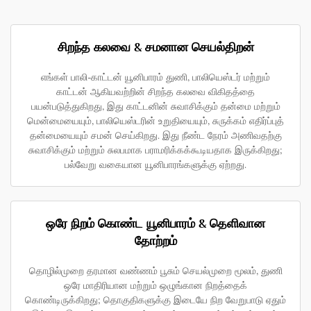
சிறந்த கலவை & சமனான செயல்திறன்
எங்கள் பாலி-காட்டன் யூனிபாரம் துணி, பாலியெஸ்டர் மற்றும்
காட்டன் ஆகியவற்றின் சிறந்த கலவை விகிதத்தை
பயன்படுத்துகிறது, இது காட்டனின் சுவாசிக்கும் தன்மை மற்றும்
மென்மையையும், பாலியெஸ்டரின் உறுதியையும், சுருக்கம் எதிர்ப்புத்
தன்மையையும் சமன் செய்கிறது. இது நீண்ட நேரம் அணிவதற்கு
சுவாசிக்கும் மற்றும் சுலபமாக பராமரிக்கக்கூடியதாக இருக்கிறது;
பல்வேறு வகையான யூனிபாரங்களுக்கு ஏற்றது.
ஒரே நிறம் கொண்ட யூனிபாரம் & தெளிவான
தோற்றம்
தொழில்முறை தரமான வண்ணம் பூசும் செயல்முறை மூலம், துணி
ஒரே மாதிரியான மற்றும் ஒழுங்கான நிறத்தைக்
கொண்டிருக்கிறது; தொகுதிகளுக்கு இடையே நிற வேறுபாடு ஏதும்