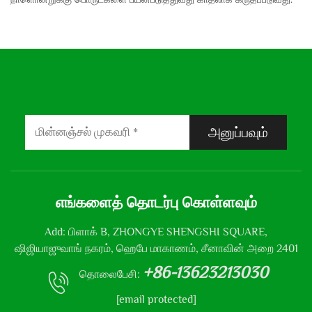
அனுப்பவும்
எங்களைத் தொடர்பு கொள்ளவும்
Add: பிளாக் B, ZHONGYE SHENGSHI SQUARE,
ஷிஜியாஜுவாங் நகரம், ஹெபே மாகாணம், சீனாவின் அறை 2401
+86-13623213030
தொலைபேசி:
[email protected]