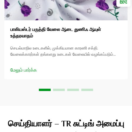
பாலியஸ்டர் பருத்தி வேலை ஆடை துணிஃ ஆயுள்
உத்தரவாதம்
செயல்மாநில உடைகளில், முக்கியமான காரணி சக்தி.
வேலைக்காரர்கள் தங்களது உடைகள் வேலையில் வழங்கப்படும்
சவால்களை ஏற்றுக்கொள்ள வேண்டும், மற்றும் பயன்படுத்தப்படும்
தூய்மை அடிப்படையாக உள்ளது. இந்த கட்டுரையில், பாலிஸ்டர்
மேலும் பார்க்க
கோட்டன் வேலைக்கார உடை தூய்மை மற்றும் அதன் தருவிகளை
ஆழமாக பார்க்கிறோம்...
செய்தியாளர் – TR சுட்டிங் அமைப்பு