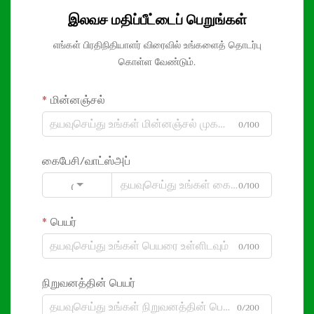
இலவச மதிப்பீட்டைப் பெறுங்கள்
எங்கள் பிரதிநிதியாளர் விரைவில் உங்களைத் தொடர்பு
கொள்ள வேண்டும்.
மின்னஞ்சல்
0/100
கைபேசி/வாட்ஸ்அப்
0/100
Code
பெயர்
0/100
நிறுவனத்தின் பெயர்
0/200