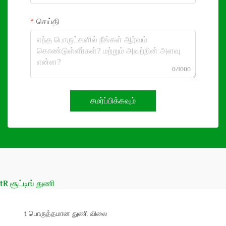
செய்தி
0/1000
சமர்ப்பிக்கவும்
tR சூட்டிங் துணி
t பொருத்தமான துணி விலை