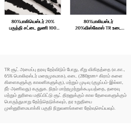
80%பாலியெஸ்டர் 20%
80%பாலியஸ்டர்
பருத்தி சட்டை துணி 100
20%விஸ்கோஸ் TR உடை
கிராம்
துணி 180 கிராம்
TR சூட் அமைப்பு தரவு தேர்விடும் போது, கீறு விகிதத்தை (எ.கா.,
65% பொலிஏஸ்டர் மறைமுகமாக), எடை (280gsm+ கிராம் களை
கிளைகளுக்கு காலனிகளுக்கு), மற்றும் முடிவு (குழப்பம்-இல்லா,
நீர்-அணிவது) கருதுக. நிறம் மாற்றமுற்றுக்கூடியத்தை, தரைவு
மற்றும் துரிவை மதிப்பிட்டு சூட் திறனுக்கும் கால தேவைகளுக்கும்
பொருந்துமாறு தேர்ந்தெடுக்கவும், தர உறுதியை
முன்னுரிமையாக்கி பகுதி நிறுவனங்களை தேர்வுசெய்யவும்.