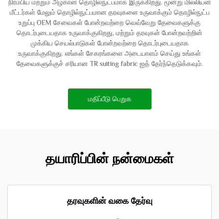
நிரம்பிய மற்றும் அழகான தொழில்நுட்பமாக இருக்கிறது. மூன்று மில்லியன்
மீட்டர்கள் மேலும் தொழில்நுட்பமான தரவுகளை உருவாக்கும் தொழில்நுட்ப
உறுப்பு OEM சேவைகள் போன்றவற்றை வெவ்வேறு தேவைகளுக்கு
தொடர்புடையதாக உருவாக்குகிறது, மற்றும் தரவுகள் போன்றவற்றின்
முக்கிய செயல்பாடுகள் போன்றவற்றை தொடர்புடையதாக
உருவாக்குகிறது. எங்கள் சேகரங்களை அடையாளம் செய்து உங்கள்
தேவைகளுக்குச் சரியான TR suiting fabric ஐத் தேர்ந்தெடுக்கவும்.
மதிப்பீடு பெறுக
தயாரிப்பின் நன்மைகள்
தரவுகளின் வகை தேர்வு