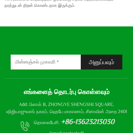
தரத்துடன் திறன் கொண்டதாக இருக்கும்.
அனுப்பவும்
எங்களைத் தொடர்பு கொள்ளவும்
Add: பிளாக் B, ZHONGYE SHENGSHI SQUARE,
ஷிஜியாஜுவாங் நகரம், ஹெபே மாகாணம், சீனாவின் அறை 2401
+86-13623213030
தொலைபேசி: