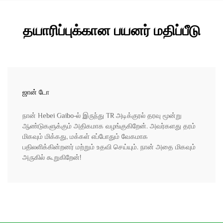
தயாரிப்புக்கான பயனர் மதிப்பீடு
ஜான் டோ
நான் Hebei Gaibo-ல் இருந்து TR அடிக்குரல் தரவு மூன்று
ஆண்டுகளுக்கும் அதிகமாக வழங்குகிறேன். அவர்களது தரம்
மிகவும் மிக்கது, மக்கள் எப்போதும் வேகமாக
பதிலளிக்கின்றனர் மற்றும் உதவி செய்யும். நான் அதை மிகவும்
அருகில் கூறுகிறேன்!