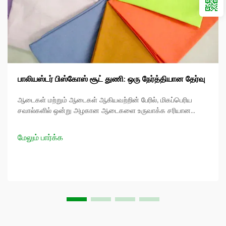
பாலியஸ்டர் பிஸ்கோஸ் சூட் துணி: ஒரு நேர்த்தியான தேர்வு
ஆடைகள் மற்றும் ஆடைகள் ஆகியவற்றின் பேரில், மிகப்பெரிய
சவால்களில் ஒன்று அழகான ஆடைகளை உருவாக்க சரியான
துணிகளை கண்டுபிடிப்பதாகும். பாலியஸ்டர் பிஸ்கோஸ் சூட்டிங்
துணி நுழைகிறது இது ஃபேஷன் 438 நோக்கம் மூலம் ஒரு சரியான
மேலும் பார்க்க
கலவையாகும் ente...